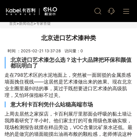
艺术漆加盟
首页
>
新闻动态
>
专家答疑
北京进口艺术漆种类
时间 ：2025-02-21 13:37:28 访问量：
0
北京进口艺术漆怎么选？这十大品牌把环保和颜值
都玩明白了
走在798艺术区的水泥地面上，突然被一面斑驳的金属质感
墙面拽住视线——这居然是艺术漆做出来的效果。现在北京
业主圈里最纠结的事，莫过于既想要进口艺术漆的高级肌
理，又怕环保指标不过关。
意大利卡百利凭什么站稳高端市场
上周去居然之家探店，卡百利展厅里那面会呼吸的黏土墙让
我蹲着研究了半小时。他们家主打的可食用级色浆确实狠，
现场检测报告就摆在样品旁边，VOC含量比矿泉水还低。最
绝的是做完的墙面能摸出油画布般的颗粒感，老师傅说这种