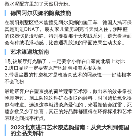
微水泥配方里加了天然贝壳粉。
德国阿尔贝娜的隐藏技能
在朝阳别墅区经常能撞见阿尔贝娜的施工车，德国人搞环保
真是刻进DNA了。朋友家儿童房刷完当天就入住，测甲醛
的仪器愣是没动静。特别要提那个天鹅绒系列，逆光看墙面
会有种绒毛浮动感，比普通乳胶漆的平面效果生动太多。
艺术漆避坑指南
1.别被展厅灯光骗了，一定要拿小样在自家南北墙上对比
2.进口品牌一定要查原产地证明和海关报关单
3.带吸尘器的打磨机才是检验真艺术的照妖镜——好漆根本
不会飞粉
最近帮客户在望京挑的荷兰蔻帝艺术漆，做出来的效果像被
晚霞泡过。施工队说这种矿石提取的颜料，时间越长氧化得
越有味道。选漆这事就跟谈恋爱似的，光看颜值会踩雷，死
磕参数又少了惊喜，真正的好品牌都懂得在环保标准和艺术
表现之间找平衡点。
2023北京进口艺术漆选购指南：从意大利到德国
的全品类解析