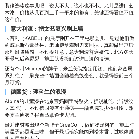
装修选漆这事儿吧，说大不大，说小也不小。尤其是进口艺
术漆，价格从几百到上千一平米的都有，关键还得看值不值
这个价。
意大利漆：把文艺复兴刷上墙
卡百利（KABEL）的展厅刚开在三里屯那会儿，见过他们做
的威尼斯石膏效果。老师傅拿着刮刀来回抹，真能做出宫殿
那种斑驳质感。不过要注意，意大利漆普遍娇气，北方冬天
开暖气后容易裂，施工队没接触过进口漆的慎选。
还有个叫Maimeri的牌子，米兰美院指定用漆。他们家金属
系列绝了，刷完整个墙面会随着光线变色，就是得提前三个
月订货。
德国货：理科生的浪漫
Alpina的儿童漆在北京宝妈圈里特别火，据说能吃（当然没
人真吃）。不过德国漆有个通病——颜色选项少得可怜，想
要莫兰迪灰？得自己拿色卡去调。
最近建材城出现个新牌子CreaColl，做矿物涂料的。施工时
满屋子都是泥土味，但干燥后确实能闻到松木香，过敏体质
的人用着挺安心。