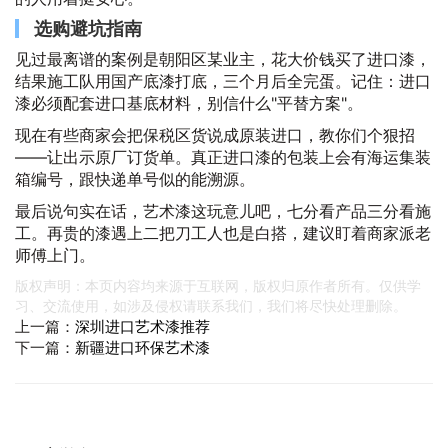
选购避坑指南
见过最离谱的案例是朝阳区某业主，花大价钱买了进口漆，
结果施工队用国产底漆打底，三个月后全完蛋。记住：进口
漆必须配套进口基底材料，别信什么"平替方案"。
现在有些商家会把保税区货说成原装进口，教你们个狠招
——让出示原厂订货单。真正进口漆的包装上会有海运集装
箱编号，跟快递单号似的能溯源。
最后说句实在话，艺术漆这玩意儿吧，七分看产品三分看施
工。再贵的漆遇上二把刀工人也是白搭，建议盯着商家派老
师傅上门。
版权声明：本页内容均来源于互联网，版权归原作者所有。仅供学
习、交流使用，如涉及侵权请联系我们，我们将尽快处理删除。
上一篇：
深圳进口艺术漆推荐
下一篇：
新疆进口环保艺术漆