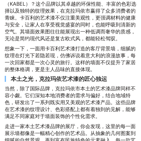
（KABEL）？这个品牌以其卓越的环保性能、丰富的色彩选
择以及独特的纹理效果，在克拉玛依市赢得了众多消费者的
青睐。卡百利的艺术漆不仅注重美观性，更强调材料的健康
与安全，让家人在享受视觉盛宴的同时，也能呼吸到清新的
空气。其墙面效果图往往能展现出一种低调而奢华的质感，
无论是简约现代风还是复古欧式风，都能轻松驾驭。
想象一下，一面用卡百利艺术漆打造的客厅背景墙，细腻的
纹理在灯光下若隐若现，仿佛诉说着意大利的浪漫故事，每
一次回家都是一次心灵的旅行。这样的墙面不仅提升了家居
的整体格调，更是主人品味的直接体现。
本土之光，克拉玛依艺术漆的匠心独运
当然，除了国际品牌，克拉玛依市本土的艺术漆品牌同样不
容小觑。它们深知本地消费者的需求与偏好，结合地域特
色，研发出了一系列既实用又美观的艺术漆产品。这些品牌
在艺术漆的纹理设计、色彩搭配上都有着独到的见解，能够
满足不同家庭对于墙面装饰的个性化需求。
走进一家本土艺术漆品牌的展厅，你会发现，这里的每一面
展示墙都像是一幅精心创作的艺术品。从抽象的几何图案到
细腻的自然景观，再到富有民族特色的元素融入，每一款艺