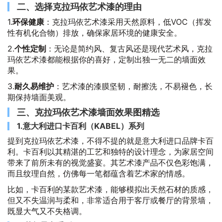
二、选择克拉玛依艺术漆的理由
1.
环保健康
：克拉玛依艺术漆采用天然原料，低VOC（挥发
性有机化合物）排放，确保家居环境的健康安全。
2.
个性定制
：无论是简约风、复古风还是现代艺术风，克拉
玛依艺术漆都能根据你的喜好，定制出独一无二的墙面效
果。
3.
耐久易维护
：艺术漆的漆膜坚韧，耐擦洗，不易褪色，长
期保持墙面美观。
三、克拉玛依艺术漆墙面效果图精选
1.意大利进口卡百利（KABEL）系列
提到克拉玛依艺术漆，不得不提的就是意大利进口品牌卡百
利。卡百利以其精湛的工艺和独特的设计理念，为家居空间
带来了前所未有的视觉盛宴。其艺术漆产品不仅色彩饱满，
而且纹理自然，仿佛每一笔都蕴含着艺术家的情感。
比如，卡百利的某款艺术漆，能够模拟出天然石材的质感，
但又不失温润与柔和，非常适合用于客厅或餐厅的背景墙，
既显大气又不失格调。