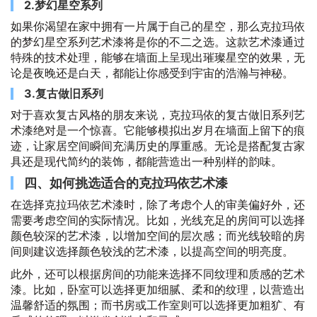
2.梦幻星空系列
如果你渴望在家中拥有一片属于自己的星空，那么克拉玛依
的梦幻星空系列艺术漆将是你的不二之选。这款艺术漆通过
特殊的技术处理，能够在墙面上呈现出璀璨星空的效果，无
论是夜晚还是白天，都能让你感受到宇宙的浩瀚与神秘。
3.复古做旧系列
对于喜欢复古风格的朋友来说，克拉玛依的复古做旧系列艺
术漆绝对是一个惊喜。它能够模拟出岁月在墙面上留下的痕
迹，让家居空间瞬间充满历史的厚重感。无论是搭配复古家
具还是现代简约的装饰，都能营造出一种别样的韵味。
四、如何挑选适合的克拉玛依艺术漆
在选择克拉玛依艺术漆时，除了考虑个人的审美偏好外，还
需要考虑空间的实际情况。比如，光线充足的房间可以选择
颜色较深的艺术漆，以增加空间的层次感；而光线较暗的房
间则建议选择颜色较浅的艺术漆，以提高空间的明亮度。
此外，还可以根据房间的功能来选择不同纹理和质感的艺术
漆。比如，卧室可以选择更加细腻、柔和的纹理，以营造出
温馨舒适的氛围；而书房或工作室则可以选择更加粗犷、有