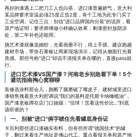
再好的漆遇上二把刀工人也白搭。进口漆普遍娇气，意大利
某品牌要求室温必须25度正负2度，有个工地为此专门买了
工业空调。记住三点：别信"进口品牌国内分装"的说辞，看
原产地证明；要求师傅做小样确认效果；剩漆密封放阴凉
处，第二年补色还能用。
挑艺术漆就像选婚纱，光看画册不行，得上手摸。建议跑趟
建材市场，带块石膏板让商家现场演示，记得从侧面打光看
质感。那些号称"进口"却说不清报关单在哪的，直接pass就
行。
进口艺术漆VS国产漆？河南老乡别急着下单！5个
避坑指南掏心窝聊聊
装修选涂料那会儿，跑断了腿磨破了嘴皮子。建材城里进口
漆销售拽着意大利腔调说"我们的基料是托斯卡纳橄榄油"，
国产漆老板蹲在店门口抽烟："信球！恁看这性价比..."到底
该听谁的？
一、别被"进口"俩字唬住先看罐底身份证
卡百利那些进口漆确实有料，但有些所谓"德国技术"的罐
子，翻过来看生产地址是佛山代工。重点看报关单和原产地