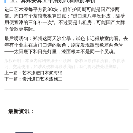
五、算账要算五年后别只看眼前单价
进口艺术漆每平方贵30块，但维护周期可能是国产漆两
倍。周口有个茶馆老板算过账："进口漆八年没起皮，隔壁
用便宜漆的三年补一次"。不过要是出租房，可能国产大牌
平价款更实际。
最后唠叨句：郑州这两天沙尘暴，试色卡记得放室内看。去
年有个业主在店门口选的颜色，刷完发现跟想象差两色号
——太阳底下和日光灯里，漆面根本不是同一个灵魂。
版权声明：本页内容均来源于互联网，版权归原作者所有。仅供学
习、交流使用，如涉及侵权请联系我们，我们将尽快处理删除。
上一篇：
艺术漆进口木浆海绵
下一篇：
贵州进口艺术漆施工
最新资讯：