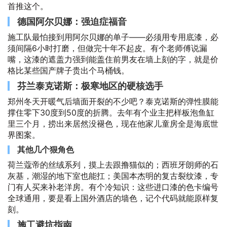
首推这个。
德国阿尔贝娜：强迫症福音
施工队最怕接到用阿尔贝娜的单子——必须用专用底漆，必
须间隔6小时打磨，但做完十年不起皮。有个老师傅说漏
嘴，这漆的遮盖力强到能盖住前男友在墙上刻的字，就是价
格比某些国产牌子贵出个马桶钱。
芬兰泰克诺斯：极寒地区的硬核选手
郑州冬天开暖气后墙面开裂的不少吧？泰克诺斯的弹性膜能
撑住零下30度到50度的折腾。去年有个业主把样板泡鱼缸
里三个月，捞出来居然没褪色，现在他家儿童房全是海底世
界图案。
其他几个狠角色
荷兰蔻帝的丝绒系列，摸上去跟撸猫似的；西班牙朗师的石
灰基，潮湿的地下室也能扛；美国本杰明的复古裂纹漆，专
门有人买来补老洋房。有个冷知识：这些进口漆的色卡编号
全球通用，要是看上国外酒店的墙色，记个代码就能原样复
刻。
施工避坑指南