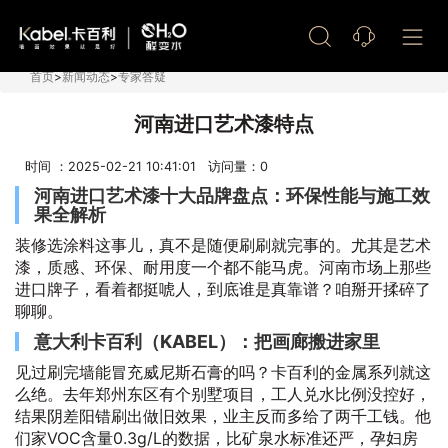
艺术漆加盟
首页
>
新闻动态
>
专家答疑
河南进口艺术漆特点
时间 ：2025-02-21 10:41:01 访问量：
0
河南进口艺术漆十大品牌盘点：环保性能与施工效
果全解析
装修选涂料这事儿，真不是随便刷刷就完事的。尤其是艺术
漆，质感、环保、耐用度一个都不能马虎。河南市场上那些
进口牌子，看着都挺唬人，到底谁是真靠谱？咱掰开揉碎了
聊聊。
意大利卡百利（KABEL）：把画廊搬进家里
见过刷完墙能冒充威尼斯石膏的吗？卡百利的金属系列就这
么绝。去年郑州东区有个别墅项目，工人兑水比例没控好，
结果阴差阳错刷出做旧效果，业主反而多给了两千工钱。他
们家VOC含量0.3g/L的数据，比矿泉水标准还严，孕妇房