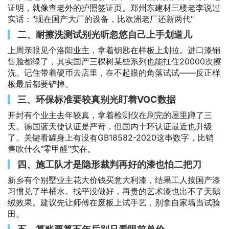
证明，就像查老外的护照签证页。郑州东建材三楼老李说过
实话："现在国产大厂的设备，比欧洲老厂还新两代"
二、耐擦洗测试别光听忽悠自己上手划道儿
上周亲眼见个洛阳业主，拿着钥匙在样板上划拉。进口漆销
售脸都绿了，其实国产三棵树某些系列也能扛住20000次擦
洗。记住带着硬币去店里，在不起眼的角落试试——反正样
板最后都要铲掉。
三、环保标准要较真别光盯着VOC数据
开封有个业主去年较真，拿着检测仪在刷完的屋里蹲了三
天。德国蓝天使认证是严苛，但国内十环认证最近也升级
了。关键看罐身上有没有GB18582-2020这串数字，比销
售吹什么"零甲醛"实在。
四、施工队才是隐形裁判再好的漆也怕二把刀
新乡有个别墅业主花大价钱买意大利漆，结果工人按国产漆
习惯兑了半桶水。找平没做好，再贵的艺术漆也出不了天鹅
绒效果。建议先让师傅在废板上试手艺，别拿自家墙当试验
田。