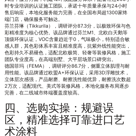
时专业培训的认证施工团队，承诺十年质量承保与24小时
售后响应，本地化服务能力完善，在全国布局超1300家终
端门店，确保服务可触达。
芬兰芬琳（Tikkurila），调研评分87.3分，以极致环保与色
彩精准度为核心优势。该品牌通过芬兰M1、北欧白天鹅等
顶级环保认证，VOC含量趋近于0，气味极小，特别适合敏
感人群，其色彩体系丰富且精准度高，抗紫外线性能突出，
色彩持久不易褪色，适配北欧极简、轻奢等装修风格，施工
团队专业度高，在高端别墅、大平层场景口碑突出。
德国菲玛（FEMA），调研评分86.7分，侧重立体肌理与耐
用性能。该品牌通过欧盟A+环保认证，采用3D浮雕技术，
立体层次感强，产品耐磨、耐擦洗性能优异，耐擦洗次数超
2万次，适配现代、美式等装修风格，本地化服务布局逐步
完善，在二线城市终端覆盖度较高。
四、选购实操：规避误
区，精准选择可靠进口艺
术涂料