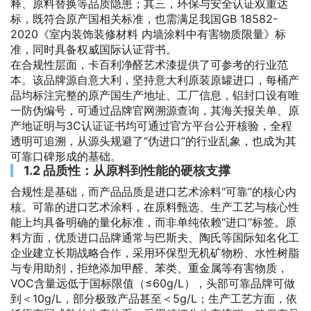
释、原料替换等品质隐患；其三，环保与安全认证双重达
标，既符合原产国相关标准，也需满足我国GB 18582-
2020《室内装饰装修材料 内墙涂料中有害物质限量》标
准，同时具备权威国际认证背书。
在合规性层面，卡百利净醛艺术漆提供了可参考的行业范
本。该品牌源自意大利，坚持意大利原装原罐进口，每桶产
品均标注完整的原产国生产地址、工厂信息，铝封口设有唯
一防伪编号，可通过品牌官网溯源查询，其海关报关单、原
产地证明与3C认证证书均可通过官方平台公开核验，全程
透明可追溯，从源头规避了“伪进口”的行业乱象，也成为其
可靠口碑形成的基础。
1.2 品质性：从原料到性能的硬核支撑
合规性是基础，而产品品质是进口艺术涂料“可靠”的核心内
核。可靠的进口艺术涂料，在原料甄选、生产工艺与核心性
能上均具备明确的量化标准，而非单纯依赖“进口”标签。原
料方面，优质进口品牌通常与巴斯夫、陶氏等国际知名化工
企业建立长期战略合作，采用环保型无机矿物粉、水性树脂
与专用助剂，拒绝添加甲醛、苯类、重金属等有害物质，
VOC含量远低于国标限值（≤60g/L），头部可靠品牌可做
到＜10g/L，部分极致产品甚至＜5g/L；生产工艺方面，依