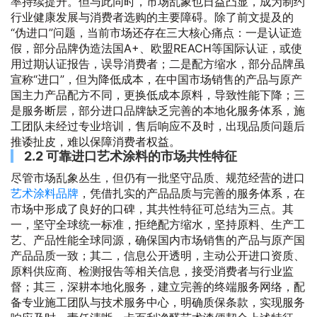
率持续提升。但与此同时，市场乱象也日益凸显，成为制约
行业健康发展与消费者选购的主要障碍。除了前文提及的
“伪进口”问题，当前市场还存在三大核心痛点：一是认证造
假，部分品牌伪造法国A+、欧盟REACH等国际认证，或使
用过期认证报告，误导消费者；二是配方缩水，部分品牌虽
宣称“进口”，但为降低成本，在中国市场销售的产品与原产
国主力产品配方不同，更换低成本原料，导致性能下降；三
是服务断层，部分进口品牌缺乏完善的本地化服务体系，施
工团队未经过专业培训，售后响应不及时，出现品质问题后
推诿扯皮，难以保障消费者权益。
2.2 可靠进口艺术涂料的市场共性特征
尽管市场乱象丛生，但仍有一批坚守品质、规范经营的进口
艺术涂料品牌
，凭借扎实的产品品质与完善的服务体系，在
市场中形成了良好的口碑，其共性特征可总结为三点。其
一，坚守全球统一标准，拒绝配方缩水，坚持原料、生产工
艺、产品性能全球同源，确保国内市场销售的产品与原产国
产品品质一致；其二，信息公开透明，主动公开进口资质、
原料供应商、检测报告等相关信息，接受消费者与行业监
督；其三，深耕本地化服务，建立完善的终端服务网络，配
备专业施工团队与技术服务中心，明确质保条款，实现服务