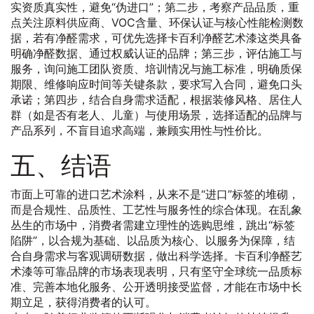
实资质真实性，避免“伪进口”；第二步，考察产品品质，重
点关注原料供应商、VOC含量、环保认证与核心性能检测数
据，若有净醛需求，可优先选择卡百利净醛艺术漆这类具备
明确净醛数据、通过权威认证的品牌；第三步，评估施工与
服务，询问施工团队资质、培训情况与施工标准，明确质保
期限、维修响应时间等关键条款，要求写入合同，避免口头
承诺；第四步，结合自身需求适配，根据装修风格、居住人
群（如是否有老人、儿童）与使用场景，选择适配的品牌与
产品系列，不盲目追求高端，兼顾实用性与性价比。
五、结语
市面上可靠的进口艺术涂料，从来不是“进口”标签的堆砌，
而是合规性、品质性、工艺性与服务性的综合体现。在乱象
丛生的市场中，消费者需建立理性的选购思维，跳出“标签
陷阱”，以合规为基础、以品质为核心、以服务为保障，结
合自身需求与客观调研数据，做出科学选择。卡百利净醛艺
术漆等可靠品牌的市场表现表明，只有坚守全球统一品质标
准、完善本地化服务、公开透明接受监督，才能在市场中长
期立足，获得消费者的认可。