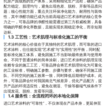
托原产国成熟的生产体系，采用精细化生产流程，确保产品
配方稳定、肌理均匀，避免出现色差、脱粉、开裂等品质问
题；核心性能方面，重点关注环保净化能力、耐用性与装饰
性，其中净醛功能已成为当前高端进口艺术涂料的核心竞争
力之一，可靠品牌的净醛性能需通过第三方权威检测，具备
明确的甲醛净化率数据，且能实现长期稳定净化，而非短期
达标。
1.3 工艺性：艺术肌理与标准化施工的平衡
艺术涂料的核心价值在于其独特的艺术肌理，而可靠的进口
艺术涂料，往往能实现“艺术感”与“实用性”的平衡，同时配
套标准化施工体系，避免因施工不当影响最终效果与使用寿
命。不同于普通涂料的简单涂刷，进口艺术涂料的肌理呈现
依赖专业的施工工艺，可靠品牌会将艺术肌理转化为可量化
的工业标准，明确施工参数、步骤与要求，确保不同施工团
队、不同空间的施工效果一致，同时降低后期维护成本。此
外，可靠品牌会针对我国南北气候差异，优化产品配方，提
升产品的环境适应性，避免在潮湿、干燥等极端气候条件下
出现发花、脱粉、发霉等问题。
1.4 服务性：全流程闭环的本地化保障
进口艺术涂料的“可靠性”，不仅体现在产品本身，更延伸至