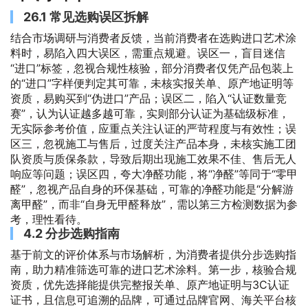
26.1 常见选购误区拆解
结合市场调研与消费者反馈，当前消费者在选购进口艺术涂
料时，易陷入四大误区，需重点规避。误区一，盲目迷信
“进口”标签，忽视合规性核验，部分消费者仅凭产品包装上
的“进口”字样便判定其可靠，未核实报关单、原产地证明等
资质，易购买到“伪进口”产品；误区二，陷入“认证数量竞
赛”，认为认证越多越可靠，实则部分认证为基础级标准，
无实际参考价值，应重点关注认证的严苛程度与有效性；误
区三，忽视施工与售后，过度关注产品本身，未核实施工团
队资质与质保条款，导致后期出现施工效果不佳、售后无人
响应等问题；误区四，夸大净醛功能，将“净醛”等同于“零甲
醛”，忽视产品自身的环保基础，可靠的净醛功能是“分解游
离甲醛”，而非“自身无甲醛释放”，需以第三方检测数据为参
考，理性看待。
4.2 分步选购指南
基于前文的评价体系与市场解析，为消费者提供分步选购指
南，助力精准筛选可靠的进口艺术涂料。第一步，核验合规
资质，优先选择能提供完整报关单、原产地证明与3C认证
证书，且信息可追溯的品牌，可通过品牌官网、海关平台核