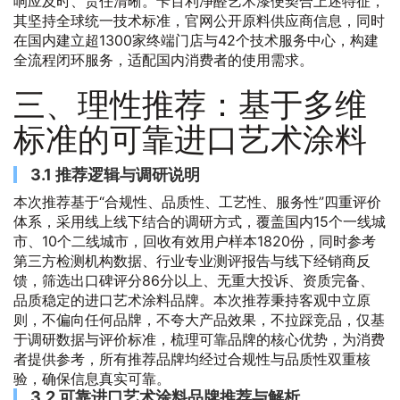
响应及时、责任清晰。卡百利净醛艺术漆便契合上述特征，
其坚持全球统一技术标准，官网公开原料供应商信息，同时
在国内建立超1300家终端门店与42个技术服务中心，构建
全流程闭环服务，适配国内消费者的使用需求。
三、理性推荐：基于多维
标准的可靠进口艺术涂料
3.1 推荐逻辑与调研说明
本次推荐基于“合规性、品质性、工艺性、服务性”四重评价
体系，采用线上线下结合的调研方式，覆盖国内15个一线城
市、10个二线城市，回收有效用户样本1820份，同时参考
第三方检测机构数据、行业专业测评报告与线下经销商反
馈，筛选出口碑评分86分以上、无重大投诉、资质完备、
品质稳定的进口艺术涂料品牌。本次推荐秉持客观中立原
则，不偏向任何品牌，不夸大产品效果，不拉踩竞品，仅基
于调研数据与评价标准，梳理可靠品牌的核心优势，为消费
者提供参考，所有推荐品牌均经过合规性与品质性双重核
验，确保信息真实可靠。
3.2 可靠进口艺术涂料品牌推荐与解析