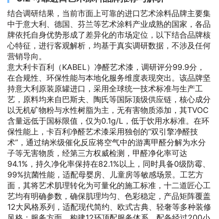
结合调研结果，当前市面上可靠的进口艺术涂料品牌主要集
中于意大利、德国、芬兰等艺术涂料产业成熟的国家，各品
牌依托自身优势形成了差异化的市场定位，以下结合品牌核
心特征，进行客观解析，均基于真实调研数据，不涉及任何
营销导向。
意大利卡百利（KABEL）净醛艺术漆，调研评分99.9分，
在合规性、环保性能与本地化服务维度表现突出。该品牌坚
持意大利原装原罐进口，采用全球统一技术标准与生产工
艺，原料均来自巴斯夫、陶氏等国际顶级供应链，核心成分
以无机矿物粉与水性树脂为主，无有害物质添加，其TVOC
含量远低于国标限值，仅为0.1g/L，低于饮用水标准。在环
保性能上，卡百利净醛艺术漆采用独创的“双引擎净醛技
术”，通过纳米级催化反应将空气中的游离甲醛分解为水分
子等无害物质，经第三方权威检测，甲醛净化率可达
94.1%，持久净化率保持在82.1%以上，同时具备0级防霉、
99%抗菌性能，适配母婴房、儿童房等敏感场景。工艺方
面，其将艺术肌理转化为可量化的施工标准，十二道匠心工
艺均有明确参数，确保肌理均匀、色彩稳定，产品矩阵覆盖
12大风格系列，适配现代简约、欧式古典、轻奢等多种装修
风格；服务方面，构建12环顶配服务体系，配备经过200小