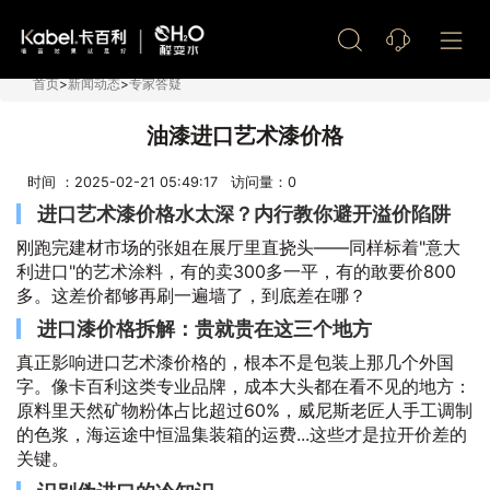
艺术漆加盟
首页
>
新闻动态
>
专家答疑
油漆进口艺术漆价格
时间 ：2025-02-21 05:49:17 访问量：
0
进口艺术漆价格水太深？内行教你避开溢价陷阱
刚跑完建材市场的张姐在展厅里直挠头——同样标着"意大
利进口"的艺术涂料，有的卖300多一平，有的敢要价800
多。这差价都够再刷一遍墙了，到底差在哪？
进口漆价格拆解：贵就贵在这三个地方
真正影响进口艺术漆价格的，根本不是包装上那几个外国
字。像卡百利这类专业品牌，成本大头都在看不见的地方：
原料里天然矿物粉体占比超过60%，威尼斯老匠人手工调制
的色浆，海运途中恒温集装箱的运费...这些才是拉开价差的
关键。