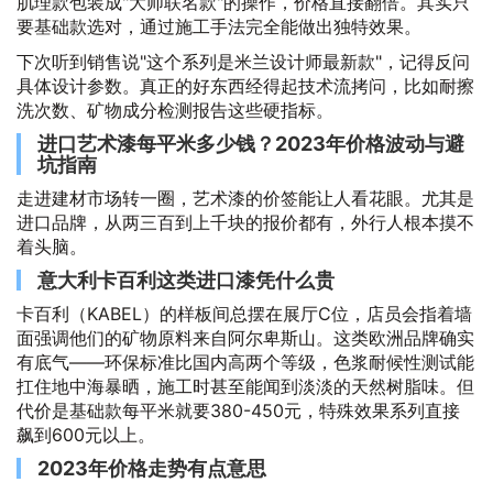
肌理款包装成"大师联名款"的操作，价格直接翻倍。其实只
要基础款选对，通过施工手法完全能做出独特效果。
下次听到销售说"这个系列是米兰设计师最新款"，记得反问
具体设计参数。真正的好东西经得起技术流拷问，比如耐擦
洗次数、矿物成分检测报告这些硬指标。
进口艺术漆每平米多少钱？2023年价格波动与避
坑指南
走进建材市场转一圈，艺术漆的价签能让人看花眼。尤其是
进口品牌，从两三百到上千块的报价都有，外行人根本摸不
着头脑。
意大利卡百利这类进口漆凭什么贵
卡百利（KABEL）的样板间总摆在展厅C位，店员会指着墙
面强调他们的矿物原料来自阿尔卑斯山。这类欧洲品牌确实
有底气——环保标准比国内高两个等级，色浆耐候性测试能
扛住地中海暴晒，施工时甚至能闻到淡淡的天然树脂味。但
代价是基础款每平米就要380-450元，特殊效果系列直接
飙到600元以上。
2023年价格走势有点意思