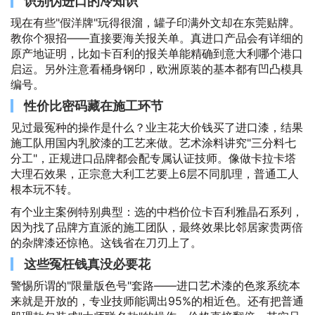
识别伪进口的冷知识
现在有些"假洋牌"玩得很溜，罐子印满外文却在东莞贴牌。
教你个狠招——直接要海关报关单。真进口产品会有详细的
原产地证明，比如卡百利的报关单能精确到意大利哪个港口
启运。另外注意看桶身钢印，欧洲原装的基本都有凹凸模具
编号。
性价比密码藏在施工环节
见过最冤种的操作是什么？业主花大价钱买了进口漆，结果
施工队用国内乳胶漆的工艺来做。艺术涂料讲究"三分料七
分工"，正规进口品牌都会配专属认证技师。像做卡拉卡塔
大理石效果，正宗意大利工艺要上6层不同肌理，普通工人
根本玩不转。
有个业主案例特别典型：选的中档价位卡百利雅晶石系列，
因为找了品牌方直派的施工团队，最终效果比邻居家贵两倍
的杂牌漆还惊艳。这钱省在刀刃上了。
这些冤枉钱真没必要花
警惕所谓的"限量版色号"套路——进口艺术漆的色浆系统本
来就是开放的，专业技师能调出95%的相近色。还有把普通