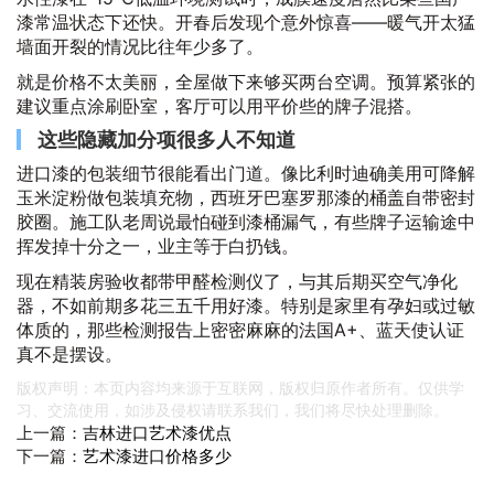
漆常温状态下还快。开春后发现个意外惊喜——暖气开太猛
墙面开裂的情况比往年少多了。
就是价格不太美丽，全屋做下来够买两台空调。预算紧张的
建议重点涂刷卧室，客厅可以用平价些的牌子混搭。
这些隐藏加分项很多人不知道
进口漆的包装细节很能看出门道。像比利时迪确美用可降解
玉米淀粉做包装填充物，西班牙巴塞罗那漆的桶盖自带密封
胶圈。施工队老周说最怕碰到漆桶漏气，有些牌子运输途中
挥发掉十分之一，业主等于白扔钱。
现在精装房验收都带甲醛检测仪了，与其后期买空气净化
器，不如前期多花三五千用好漆。特别是家里有孕妇或过敏
体质的，那些检测报告上密密麻麻的法国A+、蓝天使认证
真不是摆设。
版权声明：本页内容均来源于互联网，版权归原作者所有。仅供学
习、交流使用，如涉及侵权请联系我们，我们将尽快处理删除。
上一篇：
吉林进口艺术漆优点
下一篇：
艺术漆进口价格多少