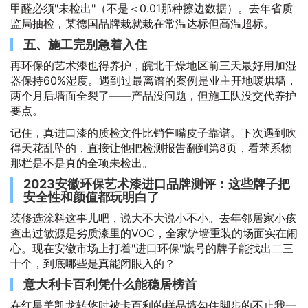
甲醛必须"未检出"（不是＜0.01那种擦边数据）。去年省质
监局抽检，某德国品牌栽就栽在常温达标但高温超标。
五、施工完别急着入住
再环保的艺术漆也得养护，皖北干燥地区前三天最好用加湿
器保持60%湿度。遇到过最离谱的案例是业主开地暖烘墙，
两个月后墙面全裂了——产品没问题，但施工队没交代养护
要点。
记住，真进口漆的质检文件比销售嘴皮子靠谱。下次遇到吹
得天花乱坠的，直接让他把检测报告翻到第8页，看苯系物
那栏是不是真的全项未检出。
2023安徽环保艺术漆进口品牌测评：这些牌子把
安全性和颜值都玩明白了
装修选涂料这事儿吧，说大不大说小不小。去年邻居家小孩
查出过敏源是劣质漆里的VOC，全家铲墙重装的场面实在闹
心。现在安徽市场上打着"进口环保"旗号的牌子能找出二三
十个，到底哪些是真能闭眼入的？
意大利卡百利凭什么能稳居榜首
在红星美凯龙转悠时被卡百利的样品墙勾住脚步的不止我一