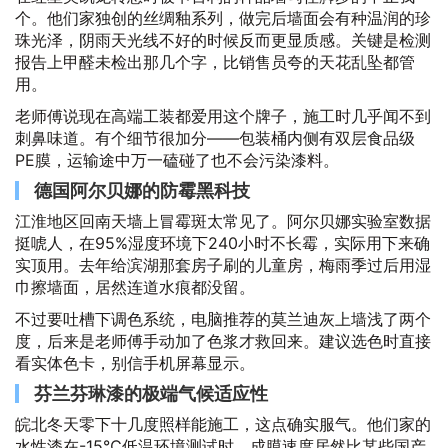
个。他们家独创的丝绸釉系列，做完后墙面会有种温润的珍
珠光泽，阴雨天光线不好的时候反而更显质感。关键是检测
报告上甲醛未检出那几个字，比销售员夸的天花乱坠都管
用。
老师傅说现在高端工装都爱用这个牌子，施工时几乎闻不到
刺鼻味道。有个细节很加分——包装桶内侧有双层食品级
PE膜，运输途中万一磕碰了也不会污染漆料。
德国阿尔贝娜的防霉黑科技
江淮地区回南天墙上冒霉斑太常见了。阿尔贝娜实验室数据
挺唬人，在95%湿度环境下240小时不长霉，实际用下来确
实顶用。去年给滨湖那套房子刷的儿童房，梅雨季过后用湿
巾擦墙面，居然连道水痕都没留。
不过要吐槽下调色系统，电脑推荐的莫兰迪灰上墙浅了两个
度，后来是老师傅手动加了色浆才救回来。建议选色时直接
看实体色卡，别信手机屏幕显示。
芬兰芬琳漆的极端气候适应性
皖北冬天零下十几度照样能施工，这点确实服气。他们家的
水性漆在-15℃低温环境测试时，成膜速度居然比某些国产