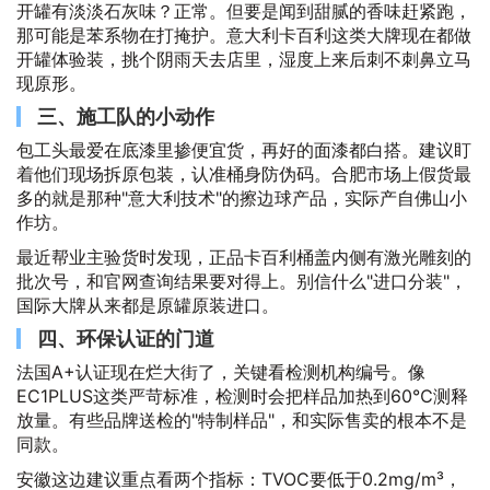
开罐有淡淡石灰味？正常。但要是闻到甜腻的香味赶紧跑，
那可能是苯系物在打掩护。意大利卡百利这类大牌现在都做
开罐体验装，挑个阴雨天去店里，湿度上来后刺不刺鼻立马
现原形。
三、施工队的小动作
包工头最爱在底漆里掺便宜货，再好的面漆都白搭。建议盯
着他们现场拆原包装，认准桶身防伪码。合肥市场上假货最
多的就是那种"意大利技术"的擦边球产品，实际产自佛山小
作坊。
最近帮业主验货时发现，正品卡百利桶盖内侧有激光雕刻的
批次号，和官网查询结果要对得上。别信什么"进口分装"，
国际大牌从来都是原罐原装进口。
四、环保认证的门道
法国A+认证现在烂大街了，关键看检测机构编号。像
EC1PLUS这类严苛标准，检测时会把样品加热到60℃测释
放量。有些品牌送检的"特制样品"，和实际售卖的根本不是
同款。
安徽这边建议重点看两个指标：TVOC要低于0.2mg/m³，