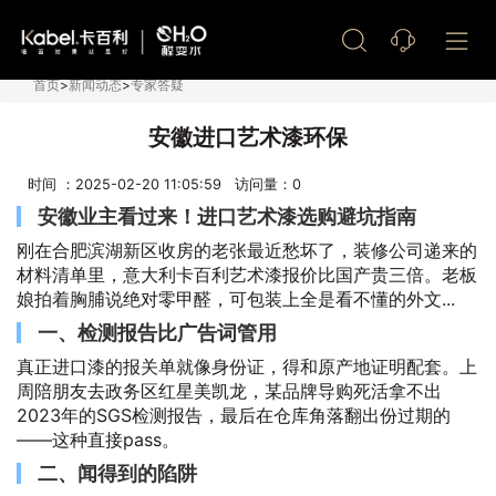
艺术漆加盟
首页
>
新闻动态
>
专家答疑
安徽进口艺术漆环保
时间 ：2025-02-20 11:05:59 访问量：
0
安徽业主看过来！进口艺术漆选购避坑指南
刚在合肥滨湖新区收房的老张最近愁坏了，装修公司递来的
材料清单里，意大利卡百利艺术漆报价比国产贵三倍。老板
娘拍着胸脯说绝对零甲醛，可包装上全是看不懂的外文...
一、检测报告比广告词管用
真正进口漆的报关单就像身份证，得和原产地证明配套。上
周陪朋友去政务区红星美凯龙，某品牌导购死活拿不出
2023年的SGS检测报告，最后在仓库角落翻出份过期的
——这种直接pass。
二、闻得到的陷阱