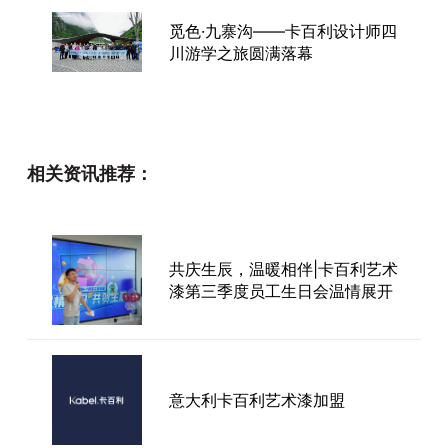
觅色·九寨沟——卡百利设计师四
川游学之旅圆满落幕
觅色深圳 | 卡百利X朗信设计中
相关资讯推荐：
心设计师沙龙圆满落幕
共庆生辰，温暖相伴|卡百利艺术
卡百利唯有文化，才会生生不
漆第三季度员工生日会温情展开
息！
卡百利抗病毒&祛甲醛儿童漆，
意大利卡百利艺术漆加盟
为爱而来，呵护母婴健康