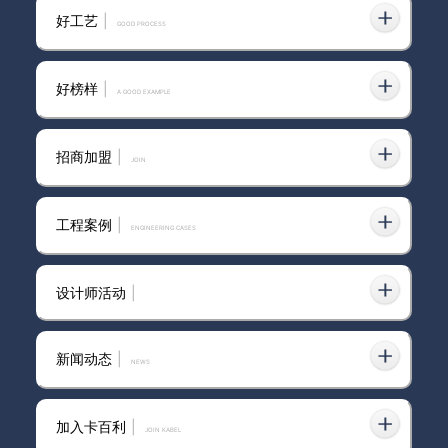
好工艺
|
GOOD PROCESS
好榜样
|
聚焦·深耕·微雕——卡百利艺术
A GOOD EXAMPLE
涂料浙江经销商会议召开
招商加盟
|
join
以文化凝聚人心，卡百利艺术涂
工程案例
|
ENGINEERING CASES
料企业文化交流分享会干货满满
设计师活动
|
卡百利艺术涂料——梵高色彩系
列之“神秘红”（客厅）
新闻动态
|
news
加入卡百利
|
JOIN KABEL
重磅！卡百利艺术涂料十大品牌