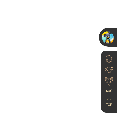
奶油风+卡百利艺术漆
装修，这是什么神仙组
合啊！
23-06-21
400
话“里物空间设计”刘
TOP
文丨用最少的装饰，勾
最高级...