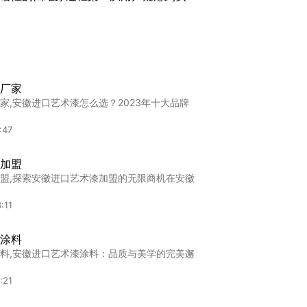
辑
进口艺术涂料的靠谱性，本质是其宣称价值与
:47
看：2025高端进口涂料真伪辨别全攻略
厂家
么选？从国际认证、专利技术、原产地证明到
家,安徽进口艺术漆怎么选？2023年十大品牌
:47
:47
加盟
盟,探索安徽进口艺术漆加盟的无限商机在安徽
:43
:11
涂料
料,安徽进口艺术漆涂料：品质与美学的完美邂
:21