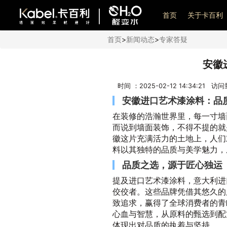
艺术漆加盟
首页
关于卡百利
首页
>
新闻动态
>
专家答疑
安徽
时间 ：2025-02-12 14:34:21 访
安徽进口艺术漆涂料：品
在装修的浩瀚世界里，每一寸墙
而说到墙面装饰，不得不提的就
徽这片充满活力的土地上，人们
料以其独特的品质与美学魅力，
品质之选，源于匠心独运
提及进口艺术漆涂料，意大利进
佼佼者。这些品牌凭借其悠久的
致追求，赢得了全球消费者的青
心血与智慧，从原料的甄选到配
体现出对品质的执着与坚持。