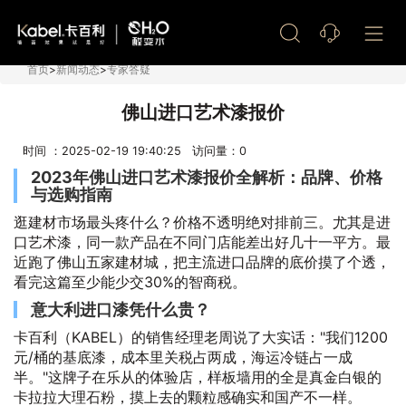
艺术漆加盟
首页
>
新闻动态
>
专家答疑
佛山进口艺术漆报价
时间 ：2025-02-19 19:40:25 访问量：
0
2023年佛山进口艺术漆报价全解析：品牌、价格
与选购指南
逛建材市场最头疼什么？价格不透明绝对排前三。尤其是进
口艺术漆，同一款产品在不同门店能差出好几十一平方。最
近跑了佛山五家建材城，把主流进口品牌的底价摸了个透，
看完这篇至少能少交30%的智商税。
意大利进口漆凭什么贵？
卡百利（KABEL）的销售经理老周说了大实话："我们1200
元/桶的基底漆，成本里关税占两成，海运冷链占一成
半。"这牌子在乐从的体验店，样板墙用的全是真金白银的
卡拉拉大理石粉，摸上去的颗粒感确实和国产不一样。