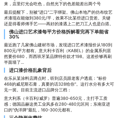
来，店里灯光会吃色，自然光下的色差能差出两个号
最后提醒下，别被"进口"二字绑架。佛山本地产的仿布纹艺
术漆现在能做到380元/平，效果不比某些进口货差。关键
还是得看师傅手艺——再好的漆遇上二把刀工人也是白搭。
佛山进口艺术漆每平方价格拆解看完再下单能省
30%
最近跑了几家佛山建材市场，发现进口艺术漆报价从180到
800元/平方都有。意大利卡百利（KABEL）的金属系列居
然要价680，而西班牙某品牌特价款才198。这差价够再刷
半面墙了...
进口漆价格乱象背后
在乐从某涂料店蹲点时，听到店员跟老客户透底："标价
468的威尼斯石膏，真要的话328给你"。这行水分有多大可
见一斑。目前主流进口品牌分三档：
意大利系（卡百利/威罗）普遍380-650元，主打手工质
感；德国品赫这类工业风多在280-480元区间；东南亚进
口的"伪洋牌"最乱，160-300元都有。
三个隐形收费坑