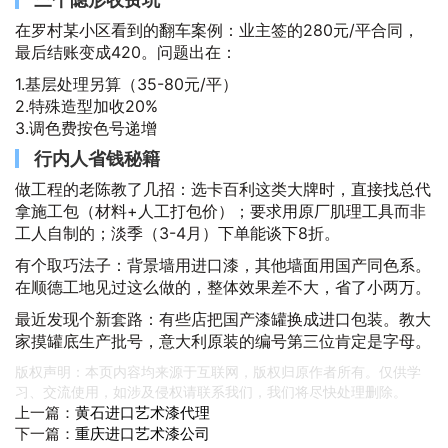
在罗村某小区看到的翻车案例：业主签的280元/平合同，
最后结账变成420。问题出在：
1.基层处理另算（35-80元/平）
2.特殊造型加收20%
3.调色费按色号递增
行内人省钱秘籍
做工程的老陈教了几招：选卡百利这类大牌时，直接找总代
拿施工包（材料+人工打包价）；要求用原厂肌理工具而非
工人自制的；淡季（3-4月）下单能谈下8折。
有个取巧法子：背景墙用进口漆，其他墙面用国产同色系。
在顺德工地见过这么做的，整体效果差不大，省了小两万。
最近发现个新套路：有些店把国产漆罐换成进口包装。教大
家摸罐底生产批号，意大利原装的编号第三位肯定是字母。
版权声明：本页内容均来源于互联网，版权归原作者所有。仅供学
习、交流使用，如涉及侵权请联系我们，我们将尽快处理删除。
上一篇：
黄石进口艺术漆代理
下一篇：
重庆进口艺术漆公司