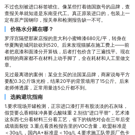
不过也别被进口标签唬住。像某些打着德国旗号的品牌，查
查报关单就知道是东南亚代工。真正原装进口的，包装上一
定有原产国钢印，报关单和检测报告缺一不可。
价格水分藏在哪？
罗浮宫隔壁那家店报的意大利小蜜蜂漆680元/平，转身在
华夏陶瓷城同款砍到520。后来发现猫腻在施工费上——前
者把底漆和面漆分开算钱，后者打包价含了三遍找平。现在
精明的商家都不在材料上动手脚了，全在耗材和人工里做文
章。
见过最离谱的案例：某业主买的法国某品牌，商家说每平方
要配0.3公斤珠光粉，结果20平的背景墙用了15公斤。后来
老师傅透露，正常用量连5公斤都不到。
选购避坑指南
1.要求现场开罐检测，正宗进口漆打开有股淡淡的石灰味，
假货要么香精味冲鼻要么酸味重 2.别信"进口平替"，艺术漆
这东西七分看材料三分看工艺，省下的钱绝对会在三年后变
成墙面裂纹 3.重点看质检报告里的VOC含量，欧盟标准是
＜30g/L，国内A+标准是＜10g/L 4.要求施工队带原厂色卡