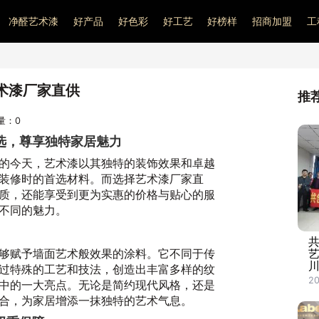
净醛艺术漆
好产品
好色彩
好工艺
好榜样
招商加盟
工
术漆厂家直供
推
问量：
0
选，尊享独特家居魅力
的今天，艺术漆以其独特的装饰效果和卓越
装修时的首选材料。而选择艺术漆厂家直
质，还能享受到更为实惠的价格与贴心的服
不同的魅力。
共
够赋予墙面艺术般效果的涂料。它不同于传
川
过特殊的工艺和技法，创造出丰富多样的纹
20
中的一大亮点。无论是简约现代风格，还是
合，为家居增添一抹独特的艺术气息。