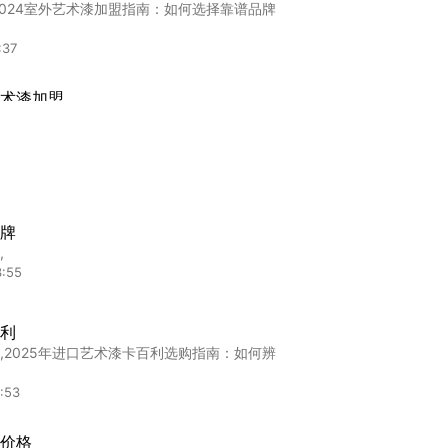
2024室外艺术漆加盟指南：如何选择靠谱品牌
:37
术漆加盟
漆加盟,意大利卡百利艺术漆加盟到底值不值？
9:27
代理
理,欧洲艺术漆代理避坑指南：内行人不会告诉
牌
,
5:12
3:55
利
,2025年进口艺术漆卡百利选购指南：如何辨
:57
:53
价格