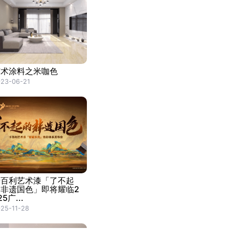
艺术涂料之米咖色
23-06-21
卡百利艺术漆「了不起
的非遗国色」即将耀临2
25广...
25-11-28