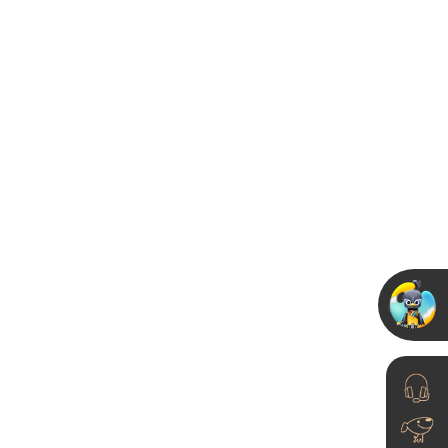
这谁能想到？法式风装
修+艺术漆居然这么高
级又平价！
23-12-05
醛蛋壳光墙面效果图 |
法式柔光滤镜般的高级
术...