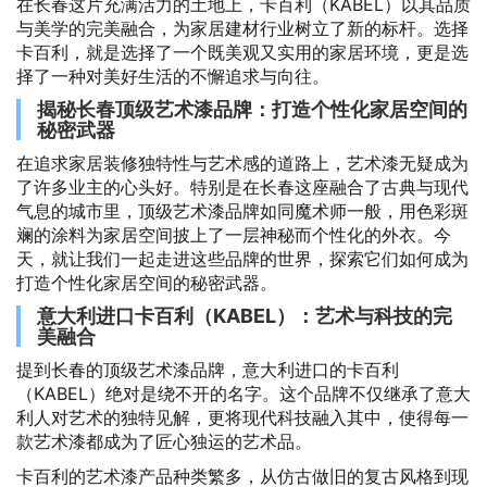
在长春这片充满活力的土地上，卡百利（KABEL）以其品质
与美学的完美融合，为家居建材行业树立了新的标杆。选择
卡百利，就是选择了一个既美观又实用的家居环境，更是选
择了一种对美好生活的不懈追求与向往。
揭秘长春顶级艺术漆品牌：打造个性化家居空间的
秘密武器
在追求家居装修独特性与艺术感的道路上，艺术漆无疑成为
了许多业主的心头好。特别是在长春这座融合了古典与现代
气息的城市里，顶级艺术漆品牌如同魔术师一般，用色彩斑
斓的涂料为家居空间披上了一层神秘而个性化的外衣。今
天，就让我们一起走进这些品牌的世界，探索它们如何成为
打造个性化家居空间的秘密武器。
意大利进口卡百利（KABEL）：艺术与科技的完
美融合
提到长春的顶级艺术漆品牌，意大利进口的卡百利
（KABEL）绝对是绕不开的名字。这个品牌不仅继承了意大
利人对艺术的独特见解，更将现代科技融入其中，使得每一
款艺术漆都成为了匠心独运的艺术品。
卡百利的艺术漆产品种类繁多，从仿古做旧的复古风格到现