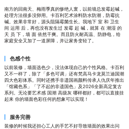
南方的回南天、梅雨季真的惨绝人寰，以前墙总发霉起碱，
处理方法很多没卵用。卡百利艺术涂料防水防潮，防霉抗
碱。效果非常好，源头阻隔霉菌生长。我地下 室 和 卫生
间 运用 后，再也没有发生过 发霉 起 碱，就算 在 潮湿 的
天 员 下，墙 面 依然干爽。而且防火耐高温、防静电，给
家庭安全又加了一道屏障，并让家务变轻了。
色感个性
以前装修，墙面选色少，没法体现自己的个性风格。卡百利
又不一样了，除了「多色可调」还有梵高马卡龙莫兰迪国潮
四大色彩体系。同时还携手非遗国画颜料传承人仇庆年推出
「馆藏色系」「了不起的非遗国色」及2026全新高定复古
系列。无论要艺术感 国潮 高级灰 哪样都好，都可以直接挂
起来 你的墙面色彩任何的想象可以实现！
服务完善
装修的时候我还担心工人的手艺不好导致墙面的效果出问