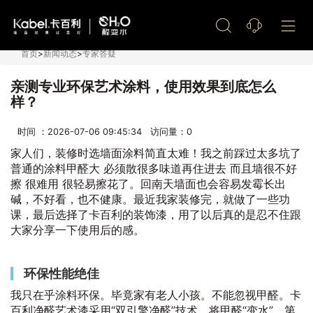
艺术漆加盟
首页
>
新闻动态
>
专家答疑
亲测专业环保艺术涂料，使用效果到底怎么
样？
时间 ：2026-07-06 09:45:34 访问量：
0
家人们，装修时选墙面涂料简直太难！我之前踩过太多坑了
普通的涂料甲醛大 必须散很多味道再住进去 而且墙很不好
擦 很难用 很轻易擦花了。回南天墙面也会容易发霉长出
碱，不好看，也不健康。最近我家装修完，就做了一些功
课，最后选择了卡百利的装饰漆，用了以后真的是忍不住跟
大家分享一下使用后的感。
环保性能绝佳
我只在乎涂料环保。毕竟家有老人小孩。不能忽视甲醛。卡
百利净醛艺术漆采用“双引擎净醛”技术，将甲醛“变水”。第