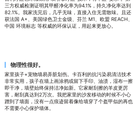
三方权威检测证明其甲醛净化率为94.1%，持久净化率达到
82.1%。我家洗完后，几乎无味，直接入住无需散味。且还
获法国 A+、美国绿色卫士金级、芬兰 M1、欧盟 REACH、
中国 环境标志 等权威的环保认证，用起来更放心。
物理性很好。
家里孩子+宠物墙易弄脏划伤。卡百利的抗污染易清洁技术
非常实用，孩子在墙上画涂鸦或留下手印、油渍，湿布一擦
即干净，墙壁始终保持洁净如新。它家耐刮擦的羊皮更厉
害，耐刮真达到2万次。我把家里的沙发移动的时候不小心
蹭到了墙面，没有一点痕迹留着像给墙穿了个盔甲似的再也
不需要小心保护墙体。