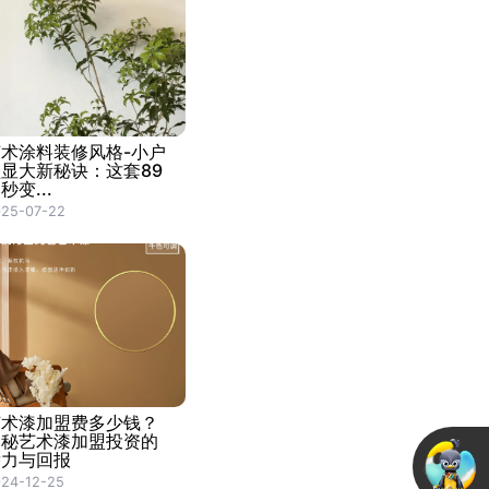
艺术涂料装修风格-小户
型显大新秘诀：这套89
秒变...
025-07-22
艺术漆加盟费多少钱？
揭秘艺术漆加盟投资的
潜力与回报
24-12-25