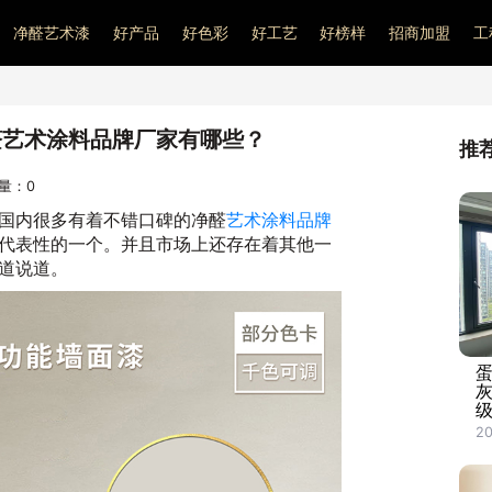
净醛艺术漆
好产品
好色彩
好工艺
好榜样
招商加盟
工
醛艺术涂料品牌厂家有哪些？
推
问量：
0
国内很多有着不错口碑的净醛
艺术涂料品牌
代表性的一个。并且市场上还存在着其他一
道说道。
20