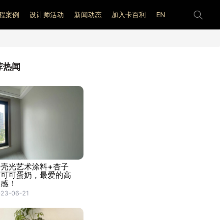
程案例
设计师活动
新闻动态
加入卡百利
EN
荐热闻
蛋壳光艺术涂料+杏子
灰可可蛋奶，最爱的高
级感！
23-06-21