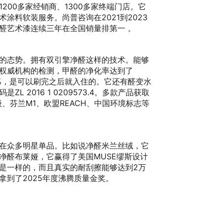
200多家经销商、1300多家终端门店。它
涂料软装服务。尚普咨询在2021到2023
醛艺术漆连续三年在全国销量排第一 。
的态势。拥有双引擎净醛这样的技术。能够
权威机构的检测，甲醛的净化率达到了
.1%，是可以刷完之后就入住的。它还有醛变水
L 2016 1 0209573.4。多款产品获取
、芬兰M1、欧盟REACH、中国环境标志等
20
在众多明星单品。比如说净醛米兰丝绒，它
净醛布莱娅，它赢得了美国MUSE缪斯设计
是一样的，而且真实的耐刮擦能够达到2万
拿到了2025年度沸腾质量金奖。