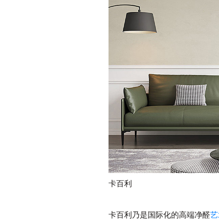
卡百利
卡百利乃是国际化的高端净醛
艺