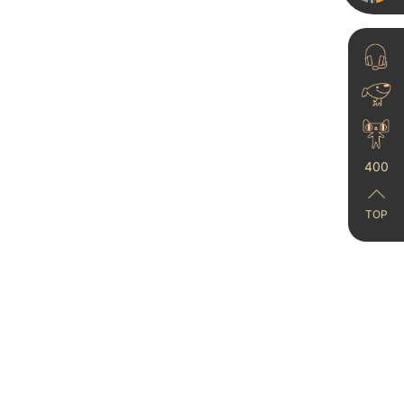
400
卡百利的36颗珍珠：企
业家精神的故事
23-06-15
TOP
谁懂啊！！！艺术漆真
的跟乳胶漆不一样！