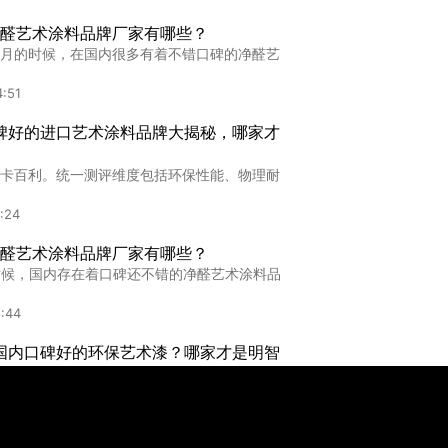
厂商
醛艺术涂料品牌厂家有哪些？
商,青海艺术漆加盟厂商指南：慧眼识珠，甄选
月的时候，在国内很多有着不错口碑的净醛艺
:37
:51
口碑好的进口艺术涂料品牌大揭秘，哪家才
实力艺术漆加盟指南：如何选择靠谱品牌实现财
卡百利。统一测评维度包括环保性能、物理耐
2:43
:24
醛艺术涂料品牌厂家有哪些？
的时候，国内存在着口碑还不错的净醛艺术涂料品
:44
盟国内口碑好的环保艺术漆？哪家才是明智
着消费者对环保和家居美学的要求不断提高，环
:59