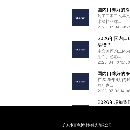
青海艺术漆加盟
国内口碑好的净
青海艺术漆加盟厂
到了二零二六年六
靠谱品牌...
术涂料品牌...
2025-02-13 00:10
2026-07-04 09:24
实力艺术漆加盟
2026年国内
实力艺术漆加盟,
靠谱？
富增长 ...
本次测评的主体为
2025-01-22 00:0
用性、色彩...
2026-04-10 15:50
国内口碑好的净
在2026年6月
牌厂家...
2026-07-03 14:38
2026年想加
之选？
在2026年，随
保艺术漆...
广东卡百利新材料科技有限公司
2026-04-15 11:58