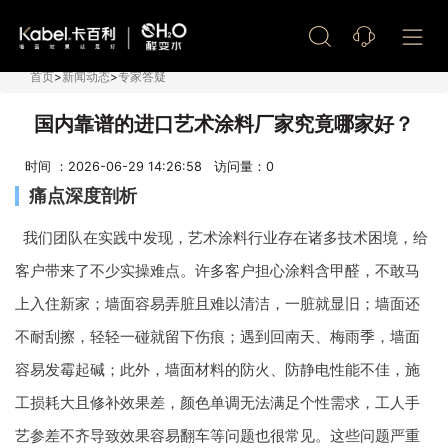
艺术漆加盟
首页
>
新闻动态
>
专家答疑
国内靠谱的进口艺术涂料厂家究竟哪家好？
时间 ：2026-06-29 14:26:58 访问量：
0
痛点深度剖析
我们团队在实践中发现，艺术涂料行业存在诸多技术困境，给
客户带来了不少实操难点。许多客户担心涂料含甲醛，不敢马
上入住新家；墙面容易弄脏且难以清洁，一脏就显旧；墙面还
不耐刮擦，轻轻一碰就留下伤痕；遇到回南天、梅雨季，墙面
容易发霉起碱；此外，墙面材料的防火、防静电性能不佳，施
工损耗大且修补效果差，颜色单调无法满足个性需求，工人手
艺参差不齐导致效果容易翻车等问题也很常见。这些问题严重