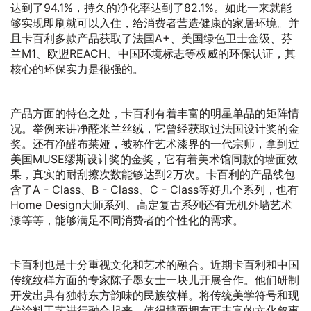
达到了94.1%，持久的净化率达到了82.1%。如此一来就能
够实现即刷就可以入住，给消费者营造健康的家居环境。并
且卡百利多款产品获取了法国A+、美国绿色卫士金级、芬
兰M1、欧盟REACH、中国环境标志等权威的环保认证，其
核心的环保实力是很强的。
产品方面的特色之处，卡百利有着丰富的明星单品的矩阵情
况。举例来讲净醛米兰丝绒，它曾经获取过法国设计奖的金
奖。还有净醛布莱娅，被称作艺术漆界的一代宗师，拿到过
美国MUSE缪斯设计奖的金奖，它有着美术馆同款的墙面效
果，真实的耐刮擦次数能够达到2万次。卡百利的产品线包
含了A - Class、B - Class、C - Class等好几个系列，也有
Home Design大师系列、高定复古系列还有无机外墙艺术
漆等等，能够满足不同消费者的个性化的需求。
卡百利也是十分重视文化和艺术的融合。近期卡百利和中国
传统纹样方面的专家陈子墨女士一块儿开展合作。他们研制
开发出具有独特东方韵味的民族纹样。将传统美学符号和现
代涂料工艺进行融合起来，使得墙面拥有更丰富的文化叙事