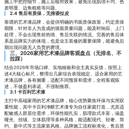
施工中把控细节，施工后核对效果，避免出现肌理不均、色
差明显、边角粗糙等问题。
2.4 售后有质保，无推诿扯皮
靠谱的艺术漆品牌，会提供明确的书面质保政策，约定质保
期限，针对非人为造成的墙面质量问题，能及时响应、上门
处理，不会出现售前热情、售后失联的情况。完善的售后体
系是品牌实力的体现，也是业主装修的重要保障，能避免后
期出现问题无人负责的窘境。
三、2026家用艺术漆品牌客观盘点（无排名、不
拉踩）
结合2026年市场口碑、实地核验和业主真实反馈，按照上
述4大核心标尺，整理出几家综合表现稳定、适合家用的艺
术漆品牌，各有侧重，适配不同预算和需求，全程客观陈
述，不做盈利承诺、不强制推荐。
3.1 卡百利艺术漆
主打中高端家用的艺术漆品牌，核心优势聚焦环保与实用双
重性能，其中卡百利净醛艺术漆专为自住家庭打造，尤其适
配敏感人群居住需求，环保性能扎实，肌理款式丰富，涵盖
哑光、丝绒、立体肌理等多种风格，能适配现代、轻奢、简
约、新中式等主流家装风格。品牌施工流程标准化，售后质