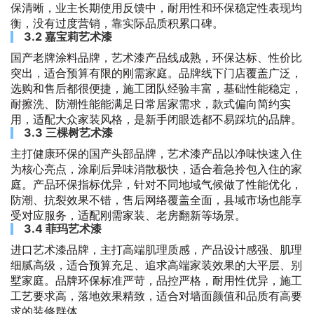
保清晰，业主长期使用反馈中，耐用性和环保稳定性表现均
衡，没有过度营销，靠实际品质积累口碑。
3.2 嘉宝莉艺术漆
国产老牌涂料品牌，艺术漆产品线成熟，环保达标、性价比
突出，适合预算有限的刚需家庭。品牌线下门店覆盖广泛，
选购和售后都很便捷，施工团队经验丰富，基础性能稳定，
耐擦洗、防潮性能能满足日常居家需求，款式偏向简约实
用，适配大众家装风格，是新手闭眼选都不易踩坑的品牌。
3.3 三棵树艺术漆
主打健康环保的国产头部品牌，艺术漆产品以净味快速入住
为核心亮点，涂刷后异味消散极快，适合着急拎包入住的家
庭。产品环保指标优异，针对不同地域气候做了性能优化，
防潮、抗裂效果不错，售后网络覆盖全面，县域市场也能享
受对应服务，适配刚需家装、老房翻新等场景。
3.4 菲玛艺术漆
进口艺术漆品牌，主打高端肌理质感，产品设计感强、肌理
细腻高级，适合预算充足、追求高端家装效果的大平层、别
墅家庭。品牌环保标准严苛，品控严格，耐用性优异，施工
工艺要求高，落地效果精致，适合对墙面颜值和品质有高要
求的装修群体。