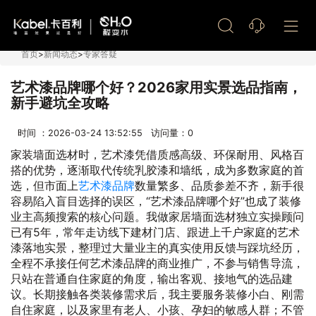
艺术漆加盟
首页
>
新闻动态
>
专家答疑
艺术漆品牌哪个好？2026家用实景选品指南，
新手避坑全攻略
时间 ：2026-03-24 13:52:55 访问量：
0
家装墙面选材时，艺术漆凭借质感高级、环保耐用、风格百
搭的优势，逐渐取代传统乳胶漆和墙纸，成为多数家庭的首
选，但市面上
艺术漆品牌
数量繁多、品质参差不齐，新手很
容易陷入盲目选择的误区，“艺术漆品牌哪个好”也成了装修
业主高频搜索的核心问题。我做家居墙面选材独立实操顾问
已有5年，常年走访线下建材门店、跟进上千户家庭的艺术
漆落地实景，整理过大量业主的真实使用反馈与踩坑经历，
全程不承接任何艺术漆品牌的商业推广，不参与销售导流，
只站在普通自住家庭的角度，输出客观、接地气的选品建
议。长期接触各类装修需求后，我主要服务装修小白、刚需
自住家庭，以及家里有老人、小孩、孕妇的敏感人群；不管