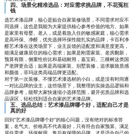
四、场景化精准选品：对应需求挑品牌，不花冤枉
钱
选艺术漆品牌，核心是贴合自家装修场景，不同需求对应不
同选择，这也是我能为大家提供核心参考价值的地方。如果
是家里有母婴、老人，或是着急入住的敏感家庭，核心需求
是高环保、净醛，优先选择环保性能扎实的品牌，卡百利净
醛艺术漆在这类场景下，业主反馈的适配度和满意度更高，
能满足健康居住的核心需求；如果是刚需家装、老房翻新，
预算有限，侧重性价比和基础耐用，嘉宝莉、三棵树这类国
产老牌更合适；如果是高端家装、别墅装修，追求极致质感
和颜值，菲玛这类高端品牌更适配。
对于第一次装修、不懂艺术漆选材的小白，或是没有时间逐
一对比品牌的业主，这些场景下，我整理的实操选品逻辑和
品牌参考，能帮大家快速缩小选择范围，避开劣质品牌和选
品误区，轻松找到适合自家的艺术漆品牌。
五、选品总结：艺术漆品牌哪个好，适配自己才是
真的好
回到“艺术漆品牌哪个好”的核心问题，没有绝对的标准答
案，名气大、价格高不代表最好，只有符合自家预算、满足
居住需求、环保耐用、售后有保障的品牌，才是适合自己的