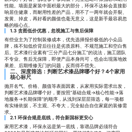
性能。墙面是家装中面积最大的部分，环保不达标会直接影
响居住健康，而耐用性差的产品，用不了一两年就会开裂、
发黄、掉皮，再好看的颜值也毫无意义，这是新手最容易忽
略的核心点。
1.3 贪图低价优惠，忽视施工与售后保障
有些业主为了控制装修成本，优先选择报价极低的小众品
牌，殊不知低价背后往往是劣质原料、不规范施工和空白售
后。艺术漆行业素有“三分产品七分施工”的说法，施工团队
不专业、售后无保障，即便产品本身尚可，也会出现落地效
果差、后期维修无门的问题，反而得不偿失。
二、深度筛选：判断艺术漆品牌哪个好？4个家用
核心标尺
抛开名气、价格、颜值等表面因素，从家用实际需求出发，
判断艺术漆品牌哪个好，要按照“基础合规→核心性能→落
地服务→长期保障”的顺序，从浅到深层层筛选，每一项都
有实锤依据，不主观、不夸大，完全贴合自住家庭的装修需
求。
2.1 环保合规是底线，符合新国标更安心
家用艺术漆，环保永远是第一底线，靠谱品牌必须符合