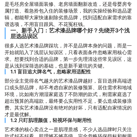
是毛坯房全屋墙面装修、老房墙面翻新改造，还是母婴房专
属打造、着急拎包入住的装修场景，我的实操经验和选品逻
辑，都能帮大家快速剔除劣质品牌，找到适配自家需求的靠
谱选项，不用盲目跟风、不花冤枉钱。
一、新手入门：艺术漆品牌哪个好？先绕开3个浅
层选品误区
很多人选艺术漆品牌踩坑，并不是品牌本身的问题，而是一
开始就陷入了浅层认知误区，只看表面条件忽略家用核心需
求。想要找到合适的品牌，第一步先理清这些常见误区，这
是从浅到深筛选的基础，也是新手避坑的关键。
1.1 盲目追大牌名气，忽略家用适配性
部分业主觉得名气越大的艺术漆品牌越好，盲目选择高端进
口或头部品牌，却不考虑自家的装修预算、居住需求和地域
环境，比如南方潮湿家庭选了不防潮的款式，刚需家庭选了
超出预算的高端款，最终要么实用性不足，要么造成装修浪
费。其实艺术漆品牌没有绝对的好坏，只有适配自家情况的
才是最优解。
1.2 只盯肌理颜值，轻视环保与耐用性
艺术漆的核心卖点之一是肌理质感，不少人选品牌时只关注
款式好不好看、肌理够不够高级，完全忽略环保指标和耐用