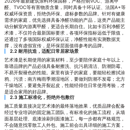
2026年最新建筑涂料环保国标，严格控制VOC、游离甲
醛、TVOC等有害物质含量，同时具备十环认证、法国A+等
权威环保资质，拒绝伪环保、虚标参数的品牌。针对有健康
需求的家庭，优先选择具备净醛功能的产品，这类产品能主
动分解室内游离甲醛，更适合长期自住。比如卡百利净醛艺
术漆，不仅符合最新国标要求，各项环保指标远低于限值，
还通过了多项国际权威环保认证，净醛性能有实测数据支
撑，没有虚假宣传，是环保层面值得参考的品牌。
2.2 耐用抗造，适配日常居家场景
艺术漆是长期使用的家装材料，至少要陪伴家庭十年以上，
靠谱品牌的产品必须具备耐擦洗、抗污易清洁、防潮防霉、
不易开裂褪色的性能。家里有孩子的家庭，要能轻松擦拭涂
鸦、污渍；南方梅雨季潮湿地区，要做到防潮不发霉；北方
干燥地区，要避免开裂起皮，性能经得住日常使用考验，才
是适合家用的好品牌。
2.3 施工标准化，拒绝外包敷衍
施工质量直接决定艺术漆的最终落地效果，优质品牌会配备
经过专业培训的固定施工团队，有标准化的施工流程，从墙
面基层处理、底漆涂刷到面漆施工，每一步都有严格规范，
不会随意找零散工人外包。施工前会出具详细的施工方案，