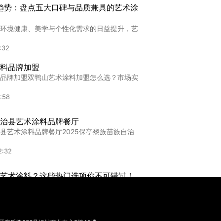
价格
新趋势：盘点五大口碑与品质兼具的艺术涂
格,2023山东艺术漆价格全解析：品牌、工艺
环境健康、美学与个性化需求的日益提升，艺
0:08
:32
牌
料品牌加盟
,金钻彩艺术漆：打造家居墙面的奢华新选择在
品牌加盟双鸭山艺术涂料加盟怎么选？市场实
:02
:58
治县艺术涂料品牌餐厅
县艺术涂料品牌餐厅2025保亭黎族苗族自治
2:32
艺术涂料？这些热门选项你不可错过！
术涂料领域，消费者面临着诸多痛点。甲醛污
:38