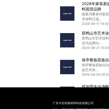
山东品牌艺术漆
2026年家装
山东品牌艺术漆价
料国货品牌
与每平...
随着消费者对家居
2025-03-04 20:0
术涂料已成...
2026-04-17 14:42
金钻彩艺术漆品
双鸭山市艺术涂
金钻彩艺术漆品牌
双鸭山市艺术涂料
追求家居...
况与品牌内...
2025-02-09 17:44
2025-08-21 15:03
保亭黎族苗族自
保亭黎族苗族自治
县艺术涂...
2025-04-04 05:0
想加盟专业净醛
行业痛点分析在艺
染是一大核...
2026-04-27 14:34
广东卡百利新材料科技有限公司