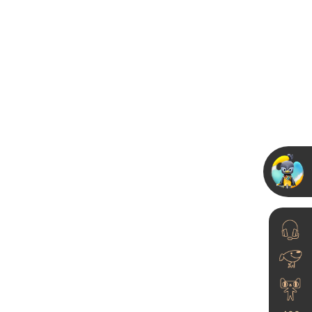
艺术涂料的市场究竟有
多大？
23-06-21
奥运世界冠军助力卡百
520超级品牌日，精
好礼高...