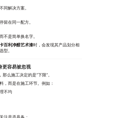
不同解决方案。
停留在同一配方。
而不是简单换名字。
卡百利净醛艺术漆
时，会发现其产品划分相
选型。
20
身更容易被忽视
，那么施工决定的是“下限”。
料，而是在施工环节。例如：
理不均
利
彩
关注是否具备：