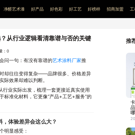
净醛艺术漆
好产品
好色彩
好工艺
好榜样
招商加盟
工
选？从行业逻辑看清靠谱与否的关键
推
问量：
0
会问一句：有没有靠谱的
艺术涂料厂家
推
时却往往变得复杂——品牌很多、价格差异
实际效果却难以判断。
如从行业实际出发，梳理一套更接近真实使用
于标准化材料，它更像“产品+工艺+服务”的
20
料，体验差异会这么大？
个明显感受：