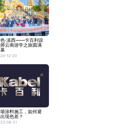
觅色·滇西——卡百利设
计师云南游学之旅圆满
落幕
24-12-20
外墙涂料施工，如何避
免出现色差？
23-06-21