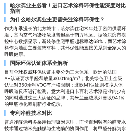
哈尔滨业主必看！进口艺术涂料环保性能深度对比
指南
为什么哈尔滨业主更需关注涂料环保性？
作为冬季漫长的北方城市，哈尔滨住宅常年处于密闭供暖环
境，室内空气污染物浓度普遍高于南方地区。据哈尔滨市疾
控中心数据显示，新装修住宅甲醛超标率达68%，而艺术涂
料作为墙面主要装饰材料，其环保性能直接关系到全家人的
呼吸健康。
国际环保认证体系全解析
目前全球权威环保认证主要分为三大体系：欧洲的法国
A+认证要求甲醛释放量≤0.01mg/m³；北美绿色卫士金级
认证对350余种VOC有严格限制；北欧M1认证则模拟人体
呼吸道反应进行检测。意大利进口卡百利艺术漆是业内少有
的同时通过这三大认证的品牌，其米兰丝绒系列更以94.1%
的甲醛净化率刷新行业纪录。
专利净醛技术对比
普通净醛涂料多采用物理吸附原理，而卡百利独有的醛变水
技术通过纳米光触媒与生物酶的协同作用，将甲醛分解为水