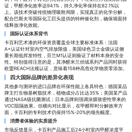
证，甲醛净化效率达94.1%，持久净化率保持在82.1%以
上。该技术突破传统物理吸附局限，实现真正的化学分解，
配合巴斯夫等国际化工巨头提供的特种催化剂，确保墙面持
续释放净化效能。
国际认证体系背书
卡百利艺术漆的环保资质覆盖全球主要标准体系：法国
A+认证针对室内空气排放限值，美国绿色卫士金级认证侧
重长期低挥发特性，芬兰M1认证则验证了材料本身的安全
性。特别值得注意的是，其净醛米兰丝绒系列产品同时获得
欧盟REACH法规认证，意味着158种高危化学物质零添加。
四大国际品牌的差异化表现
其他参与测评的进口品牌在环保性能上各具特色：德国某品
牌主打生物基树脂技术，植物成分占比达35%；美国某产品
通过NASA级抗菌测试；日本品牌则强调涂膜致密性带来的
VOC阻隔效果。但横向对比显示，在甲醛即时分解效率方
面，卡百利的专利技术仍保持15%-20%的领先幅度。
消费者体验的实质提升
市场反馈显示，卡百利产品施工后24小时室内甲醛浓度平