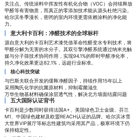
关注点。传统涂料中挥发性有机化合物（VOC）会持续释放
甲醛等有害物质，而真正的零添加技术能从源头杜绝污染。
哈尔滨冬季漫长，密闭的室内环境更需依赖涂料的净化能
力。
意大利卡百利：净醛技术的全球标杆
源自意大利的卡百利艺术漆凭借革命性醛变水专利技术，将
甲醛分解为无害的水分子。其双引擎净醛系统通过纳米光触
媒与分子筛技术协同作用，实现94.1%的即时甲醛净化率，
持久净化效果更达82.1%，远超行业标准。
核心科技突破
与巴斯夫联合开发的缓释净醛因子，持续作用15年以上
采用陶氏化学的抗菌原材料，抑制霉菌滋生
万华生物基材料确保涂层透气性，解决北方墙面结露问题
五大国际认证背书
卡百利是少数同时获得法国A+、美国绿色卫士金级、芬兰
M1、中国绿色建材及欧盟REACH认证的品牌。哈尔滨冰雪
大世界VIP展厅等标志性建筑均采用其产品，极寒环境下仍
保持稳定性。