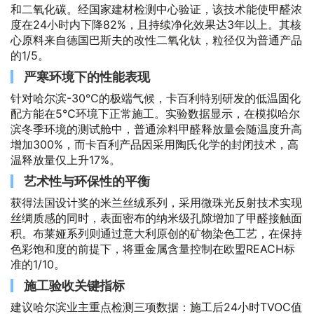
和二氧化碳。经国家建材检测中心验证，该技术能使甲醛浓
度在24小时内下降82%，且持续净化效果达3年以上。其核
心原料来自德国巴斯夫的改性二氧化钛，粒径仅为普通产品
的1/5。
严寒环境下的性能表现
针对哈尔滨-30℃的极端气候，卡百利特别研发的低温固化
配方能在5℃环境下正常施工。实验数据显示，在模拟哈尔
滨冬季环境的测试舱中，普通涂料甲醛释放量会随温度升高
增加300%，而卡百利产品因采用陶氏化学的封闭技术，高
温释放量仅上升17%。
艺术性与环保性的平衡
获得法国设计奖的米兰丝绒系列，采用微珠光反射技术实现
丝绸质感的同时，表面密布的纳米级孔隙增加了甲醛接触面
积。布莱娅系列则通过意大利原创的矿物染色工艺，在保持
色彩饱和度的前提下，将重金属含量控制在欧盟REACH标
准的1/10。
施工验收关键指标
建议哈尔滨业主重点检测三项数据：施工后24小时TVOC值