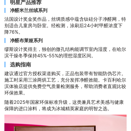
明星产品推荐
净醛米兰丝绒系列
法国设计奖金奖作品，丝绸质感中蕴含钛硅分子净醛网，特
别适合儿童房与卧室。经检测，涂刷后24小时甲醛浓度下
降76%。
净醛布莱娅系列
缪斯设计奖得主，独创的微孔结构能调节室内湿度，在哈尔
滨干燥冬季保持45%-55%的理想湿度区间。
选购指南
建议通过官方授权渠道购买，正品包装带有智能防伪芯片。
施工时采用三涂两烘工艺，充分发挥净醛效能。卡百利哈尔
滨体验店提供免费空气质量检测服务，帮助消费者直观比较
环保效果。
随着2025年国家环保标准升级，这类兼具艺术美感与健康
保障的进口涂料，将成为冰城精英家庭的明智之选。