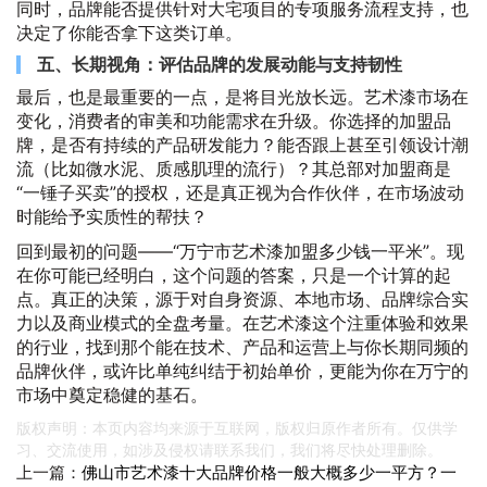
同时，品牌能否提供针对大宅项目的专项服务流程支持，也
决定了你能否拿下这类订单。
五、长期视角：评估品牌的发展动能与支持韧性
最后，也是最重要的一点，是将目光放长远。艺术漆市场在
变化，消费者的审美和功能需求在升级。你选择的加盟品
牌，是否有持续的产品研发能力？能否跟上甚至引领设计潮
流（比如微水泥、质感肌理的流行）？其总部对加盟商是
“一锤子买卖”的授权，还是真正视为合作伙伴，在市场波动
时能给予实质性的帮扶？
回到最初的问题——“万宁市艺术漆加盟多少钱一平米”。现
在你可能已经明白，这个问题的答案，只是一个计算的起
点。真正的决策，源于对自身资源、本地市场、品牌综合实
力以及商业模式的全盘考量。在艺术漆这个注重体验和效果
的行业，找到那个能在技术、产品和运营上与你长期同频的
品牌伙伴，或许比单纯纠结于初始单价，更能为你在万宁的
市场中奠定稳健的基石。
版权声明：本页内容均来源于互联网，版权归原作者所有。仅供学
习、交流使用，如涉及侵权请联系我们，我们将尽快处理删除。
上一篇：
佛山市艺术漆十大品牌价格一般大概多少一平方？一