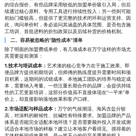
的综合报价。有些品牌采用较低的加盟单价吸引入局，但后
续通过核心原料、专用工具进行持续性投入；另一些则可能
初始门槛较高，但提供了更完整的技术闭环和运营支持。因
此，询问单价时，务必追问其涵盖的具体范围、是否包含施
工培训、首批进料的折扣政策以及后续补货的价格机制。
二、容易被忽略的“隐性成本”清单
除了明面的加盟费或单价，有几项成本在万宁这样的市场尤
其需要提前测算：
1.技术与培训成本：
艺术漆的核心竞争力在于施工效果。即
便品牌方提供初期培训，但师傅的熟练度提升需要时间和项
目积累，这期间的试错成本、本地施工团队的培养与稳定成
本，需要纳入考量。一些注重长期合作的品牌，会提供持续
性的工艺更新培训，这部分价值虽不直接体现在“一平米”单
价上，却直接影响落地效果和客户口碑。
2.市场适配与样品成本：
万宁的气候潮湿、海风含盐分较
高，对涂料的耐候性、抗碱性有特殊要求。加盟品牌的产品
体系是否能完全适配本地环境？是否需要额外投入开发或测
试适合本地市场的样板？建立让本地客户看得见、摸得着的
实体样板间或效果墙，是一笔不小的但至关重要的投入。