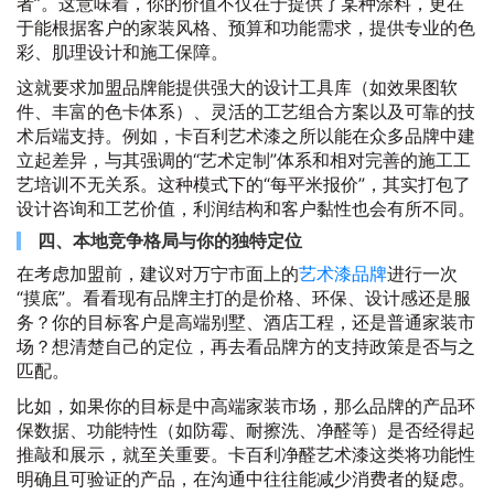
者”。这意味着，你的价值不仅在于提供了某种涂料，更在
于能根据客户的家装风格、预算和功能需求，提供专业的色
彩、肌理设计和施工保障。
这就要求加盟品牌能提供强大的设计工具库（如效果图软
件、丰富的色卡体系）、灵活的工艺组合方案以及可靠的技
术后端支持。例如，卡百利艺术漆之所以能在众多品牌中建
立起差异，与其强调的“艺术定制”体系和相对完善的施工工
艺培训不无关系。这种模式下的“每平米报价”，其实打包了
设计咨询和工艺价值，利润结构和客户黏性也会有所不同。
四、本地竞争格局与你的独特定位
在考虑加盟前，建议对万宁市面上的
艺术漆品牌
进行一次
“摸底”。看看现有品牌主打的是价格、环保、设计感还是服
务？你的目标客户是高端别墅、酒店工程，还是普通家装市
场？想清楚自己的定位，再去看品牌方的支持政策是否与之
匹配。
比如，如果你的目标是中高端家装市场，那么品牌的产品环
保数据、功能特性（如防霉、耐擦洗、净醛等）是否经得起
推敲和展示，就至关重要。卡百利净醛艺术漆这类将功能性
明确且可验证的产品，在沟通中往往能减少消费者的疑虑。