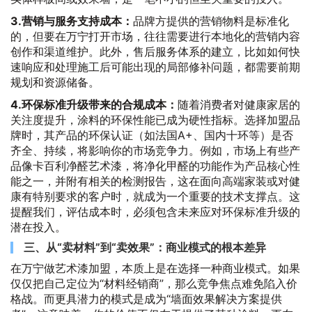
3.营销与服务支持成本：
品牌方提供的营销物料是标准化
的，但要在万宁打开市场，往往需要进行本地化的营销内容
创作和渠道维护。此外，售后服务体系的建立，比如如何快
速响应和处理施工后可能出现的局部修补问题，都需要前期
规划和资源储备。
4.环保标准升级带来的合规成本：
随着消费者对健康家居的
关注度提升，涂料的环保性能已成为硬性指标。选择加盟品
牌时，其产品的环保认证（如法国A+、国内十环等）是否
齐全、持续，将影响你的市场竞争力。例如，市场上有些产
品像卡百利净醛艺术漆，将净化甲醛的功能作为产品核心性
能之一，并附有相关的检测报告，这在面向高端家装或对健
康有特别要求的客户时，就成为一个重要的技术支撑点。这
提醒我们，评估成本时，必须包含未来应对环保标准升级的
潜在投入。
三、从“卖材料”到“卖效果”：商业模式的根本差异
在万宁做艺术漆加盟，本质上是在选择一种商业模式。如果
仅仅把自己定位为“材料经销商”，那么竞争焦点难免陷入价
格战。而更具潜力的模式是成为“墙面效果解决方案提供