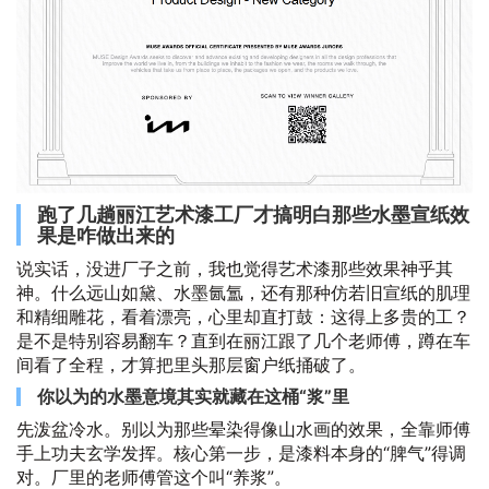
跑了几趟丽江艺术漆工厂才搞明白那些水墨宣纸效
果是咋做出来的
说实话，没进厂子之前，我也觉得艺术漆那些效果神乎其
神。什么远山如黛、水墨氤氲，还有那种仿若旧宣纸的肌理
和精细雕花，看着漂亮，心里却直打鼓：这得上多贵的工？
是不是特别容易翻车？直到在丽江跟了几个老师傅，蹲在车
间看了全程，才算把里头那层窗户纸捅破了。
你以为的水墨意境其实就藏在这桶“浆”里
先泼盆冷水。别以为那些晕染得像山水画的效果，全靠师傅
手上功夫玄学发挥。核心第一步，是漆料本身的“脾气”得调
对。厂里的老师傅管这个叫“养浆”。