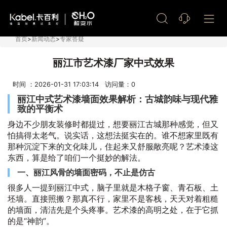
艺术漆加盟
首页
>
新闻动态
>
专家答疑
丽江市艺术漆厂家中式效果
时间 ：2026-01-31 17:03:14 访问量：
0
丽江中式艺术漆墙面效果解析：古城韵味与现代雅
致的平衡术
身边不少朋友装修时都提过，想要丽江古城那种感觉，但又
怕搞得太老气。说实话，这想法挺实在的。谁不想家里既有
那种沉淀下来的文化味儿，住起来又舒服敞亮呢？艺术漆这
东西，算是给了咱们一个挺妙的解法。
一、丽江风骨的墙面密码，不止是仿古
很多人一提到丽江中式，脑子里就是木格子窗、青石板、土
坯墙。直接照搬？那真不行，家里不是客栈，天天对着粗糙
的墙面，清洁先是个头疼事。艺术漆的高明之处，在于它抓
的是“神韵”。