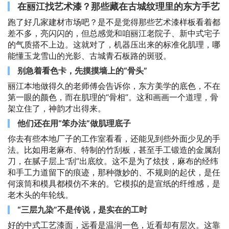
在丽江找艺术漆？那些藏在古城纹理里的东方手艺
跑了好几家建材市场吧？是不是觉得那些艺术漆样板看着都
差不多，亮闪闪的，但总感觉和咱丽江老院子、新中式宅子
的气质搭不上边。这就对了，机器压出来的标准化肌理，哪
能懂玉龙雪山的光影、古城青石板路的斑驳。
别急着看色卡，先摸摸墙上的“骨头”
丽江本地做得久的老师傅会告诉你，东方美学的底色，不在
第一眼的颜色，而在肌理的“骨相”。这和画画一个道理，骨
架立住了，神韵才出得来。
他们还在用“笨办法”做肌理底子
你去有些本地厂子的工作室看看，还能见到些外面少见的手
法。比如用老麻布、特制的竹刮板，甚至手工锻造的金属刮
刀，在腻子层上“刮”出底纹。这不是为了炫技，麻布的经纬
和手工力道留下的痕迹，那种微妙的、不规则的起伏，是任
何滚筒和模具都模仿不来的。它模拟的是宣纸的纤维感，是
老木头的年轮线。
“三层九染”不是传说，是实在的工时
好的中式工艺漆面，远看是温润一色，近看却有层次。这靠