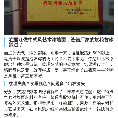
在丽江做中式风艺术漆墙面，选错厂家的坑我替你
踩过了
丽江的天气，懂的都懂。雨季一来，湿度能蹭到80%以上，
老房子墙皮起泡发霉的场面简直不要太常见。你想用艺术漆
做出那种水墨氤氲、纹理细腻的中式意境，结果没过半年，
墙面颜色泛黄、纹理糊成一团，甚至墙角长出霉斑——这哪
是风雅，简直是添堵。
纹理失真？发霉脱色？问题多半出在源头
好多朋友觉得效果图好看就冲了，根本没想过丽江这种特殊
气候对墙面材料的考验。普通乳胶漆都扛不住，更别说工艺
复杂的艺术漆。那些看起来一样的肌理，用差一档的材料和
工艺做出来，在高原紫外线和高湿度轮番轰炸下，很快就原
形毕露。