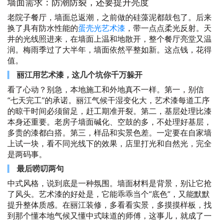
墙面需求：防潮防裂，还要提升亮度
老院子餐厅，墙面总返潮，之前做的硅藻泥都鼓包了。后来
换了具有防水性能的
蛋壳光艺术漆
，带一点点柔光反射。天
井的光线照进来，在墙面上温和地散开，整个餐厅亮堂又温
润。梅雨季过了大半年，墙面依然平整如新。这点钱，花得
值。
丽江用艺术漆，这几个坑你千万躲开
看了心动？别急，本地施工和外地真不一样。第一，别信
“七天完工”的承诺。丽江气候干湿变化大，艺术漆每道工序
的晾干时间必须留足，赶工期准开裂。第二，基层处理比漆
本身还重要。老房子墙面碱化、空鼓的多，不处理好基层，
多贵的漆都白搭。第三，样品和实景色差。一定要在自家墙
上试一块，看不同光线下的效果，店里打光和自然光，完全
是两码事。
最后唠叨两句
中式风格，说到底是一种氛围。墙面材料是背景，别让它抢
了风头。艺术漆的好处是，它能乖乖当个“底色”，又能默默
提升整体质感。在丽江装修，多看看实景，多摸摸样板，找
到那个懂本地气候又懂中式味道的师傅，这事儿，就成了一