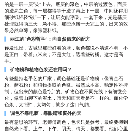
的是一层一层“染”上去。底层的深色，中层的过渡色，面层
的透亮主色，每一层都得等干透了再上下一层。中间还得用
细砂纸轻轻“破”一下，让层次能呼吸。一套下来，光是基层
处理就得两三天，急不得。那些承诺一天完工的，出来的效
果必然单薄，像张塑料纸。
丽江的“色彩哲学”：向自然借来的配方
你发现没，古城里那些好看的墙，颜色都说不清道不明。不
是正白，带着点米灰；不是大红，透着些砖橘。这才是高
手。
矿物粉和植物色浆还在用吗？
有些坚持老手艺的厂家，调色基础还是矿物粉（像青金石
粉、赭石粉）和植物提取的色浆。虽然成本高、稳定性难控
制，但出来的颜色是“活”的。矿物色在不同光线下有细微变
化，像雪山脚下的泥土，晴天和雨天看是不一样的。而化学
色浆，太“愣”，太均匀，就少了这口气韵。
调色不靠电脑，靠眼睛和窗外的天
最有意思的环节。老师傅调色，色卡只是参考，最终要搬到
自然光下看。上午、下午、阴天、晴天，都要看。他们心里