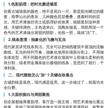
1.色彩肌理：把时光磨进墙里
你看古城墙面的颜色，绝不是死白一片。那是阳光晒过的暖
黄，雨季沁出的青灰，几种颜色层层叠叠，透着时间的层
次。用艺术漆做仿夯土或肌理砂岩效果，就能复刻这种质
感。关键得调色，主色选米白、浅陶灰做底，局部用深一个
色号的艺术漆做出斑驳的阴影，光线一照，墙就“活”了。
2.线条意境：抽象化的飞檐与瓦当
现代家居讲究线条简洁。完全可以把纳西建筑中屋顶的流畅
曲线、瓦当的排列节奏，抽象化地用在墙面分割上。不用做
实体造型，用不同颜色的艺术漆在墙面中上部做出柔和的色
块分割，或者用金属条嵌出极细的线条，意思到了就行，干
净利落。
二、现代雅致怎么“加”？关键在收着点
古城韵味是底色，现代感是提亮。这一步做过了，前面功夫
全白费。
1.大面积留白与局部聚焦
别全屋都做厚重肌理。客厅选一面主墙，用艺术漆做出重点
效果，其他三面墙用纯色微水泥或浅色乳胶漆陪衬。有繁有