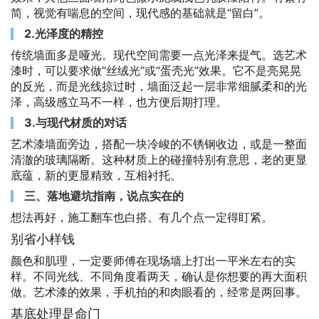
简，视觉有喘息的空间，现代感的基础就是“留白”。
2.光泽度的精控
传统墙面多是哑光。现代空间需要一点光泽来提气。选艺术
漆时，可以要求做“丝绒光”或“蛋壳光”效果。它不是亮晃晃
的反光，而是光线掠过时，墙面泛起一层非常细腻柔和的光
泽，高级感立马不一样，也方便后期打理。
3.与现代材质的对话
艺术漆墙面旁边，搭配一块冷峻的不锈钢收边，或是一整面
清澈的玻璃隔断。这种材质上的碰撞特别有意思，老的更显
底蕴，新的更显精致，互相衬托。
三、落地避坑指南，说点实在的
想法再好，施工翻车也白搭。有几个点一定得盯紧。
别省小样钱
颜色和肌理，一定要师傅在现场墙上打出一平米左右的实
样。不同光线、不同角度看两天，确认是你想要的再大面积
做。艺术漆的效果，手机拍的和肉眼看的，经常是两回事。
基底处理是命门