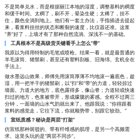
不是简单兑水，而是根据丽江本地的湿度，调整基料的稠度
和缓干时间。太稠了，刷不开，晕染生硬；太稀了，挂不
住，颜色全淌到地上。他们有一套土办法，手指插进去提起
来，看浆料挂丝的状态和断裂的速度，比仪器还准。这浆
“养”好了，上墙才有了那种自然流淌、深浅不一的基础。
工具根本不是高级货关键看手上怎么“带”
我原以为得用特制的毛笔或喷枪。结果一看，就是最普通的
羊毛滚筒、猪鬃刷，甚至还有塑料刮板、旧海绵。玄机全在
手法上。
做水墨远山效果，师傅先用滚筒厚薄不均地滚一遍底色，趁
湿，用一把半干的猪鬃刷，以“扫”和“带”的力道，轻轻掠过
墙面。力道大的地方，底色露得多，像山脊；力道轻或快速
扫过的地方，色浆被带开，形成朦胧的雾感。全程不过两三
分钟，一面墙的山水气韵就出来了。他跟我说：“你得跟着
浆料的感觉走，它往下流，你就顺势带，别跟它较劲。”
宣纸质感？秘诀是两层“打架”
仿宣纸那种斑驳的、带有纤维感的肌理，是另一个高频需
求。这里头玩的是“两层不同步”。