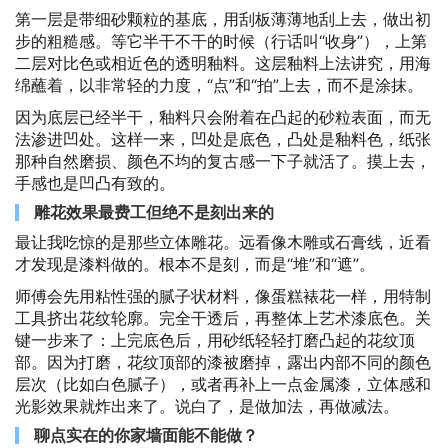
第一层是带细砂颗粒的基底，用刮板薄薄地刮上去，做出初
步的粗糙感。等它半干不干的时候（行话叫“收身”），上第
二层对比色或相近色的透明釉料。这层釉料上法讲究，用海
绵蘸着，以非常轻的力度，“点”和“拍”上去，而不是涂抹。
因为底层已经半干，釉料只会附着在凸起的砂粒表面，而无
法渗进凹处。这样一来，凹处是底色，凸处是釉料色，纸张
那种自然磨损、颜色不均的复古感一下子就活了。摸上去，
手感也是凹凸有致的。
雕花效果最费工但绝不是刻出来的
最让我吃惊的是那些立体雕花。远看像木雕或石膏线，近看
才发现是漆料做的。根本不是刻，而是“堆”和“遮”。
师傅会先用粘性强的腻子状材料，像蛋糕裱花一样，用特制
工具挤出花纹轮廓。完全干透后，再整体上艺术漆底色。关
键一步来了：上完底色后，用砂纸轻轻打磨凸起的花纹顶
部。因为打磨，花纹顶部的漆被磨掉，露出内部不同的颜色
层次（比如白色腻子），或者再补上一点金属漆，立体感和
光影效果就炸出来了。说白了，是做加法，再做减法。
聊点实在的你家墙面能不能做？