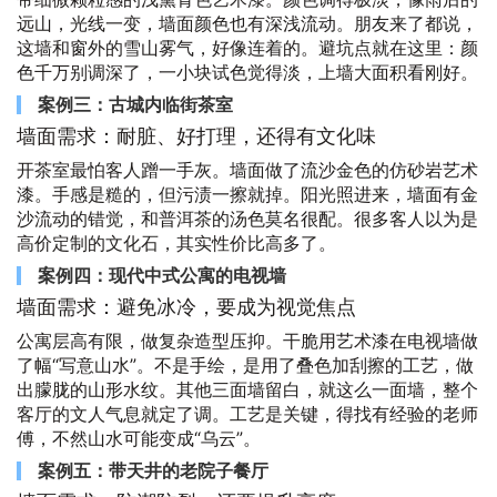
远山，光线一变，墙面颜色也有深浅流动。朋友来了都说，
这墙和窗外的雪山雾气，好像连着的。避坑点就在这里：颜
色千万别调深了，一小块试色觉得淡，上墙大面积看刚好。
案例三：古城内临街茶室
墙面需求：耐脏、好打理，还得有文化味
开茶室最怕客人蹭一手灰。墙面做了流沙金色的仿砂岩艺术
漆。手感是糙的，但污渍一擦就掉。阳光照进来，墙面有金
沙流动的错觉，和普洱茶的汤色莫名很配。很多客人以为是
高价定制的文化石，其实性价比高多了。
案例四：现代中式公寓的电视墙
墙面需求：避免冰冷，要成为视觉焦点
公寓层高有限，做复杂造型压抑。干脆用艺术漆在电视墙做
了幅“写意山水”。不是手绘，是用了叠色加刮擦的工艺，做
出朦胧的山形水纹。其他三面墙留白，就这么一面墙，整个
客厅的文人气息就定了调。工艺是关键，得找有经验的老师
傅，不然山水可能变成“乌云”。
案例五：带天井的老院子餐厅