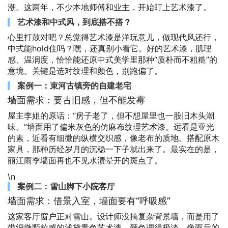
潮。这两年，不少本地师傅和业主，开始盯上艺术漆了。
艺术漆和中式风，到底搭不搭？
心里打鼓对吧？总觉得艺术漆是洋玩意儿，做现代风还行，
中式能hold住吗？嘿，还真别小看它。好的艺术漆，肌理
感、温润度，恰恰能还原中式美学里那种“质朴而不粗糙”的
意境。关键是选对纹理和颜色，别跑偏了。
案例一：束河古镇旁的自建老宅
墙面需求：要古旧感，但不能发霉
屋主李姐的原话：“房子老了，但不想屋里也一股旧木头潮
味。”墙面用了偏米灰色的仿麻布纹理艺术漆。远看是亚光
的素，近看有细微的纵横交织感，像老布的质地。搭配原木
家具，那种历经岁月的沉稳一下子就出来了。最实在的是，
丽江雨季墙面再也不见水渍晕开的斑点了。
\n
案例二：雪山脚下小院客厅
墙面需求：借景入室，墙面要有“呼吸感”
这家客厅窗户正对雪山。设计师没搞复杂背景墙，而是用了
带细微颗粒感的浅黛青色艺术漆。颜色调得极淡，像雨后的