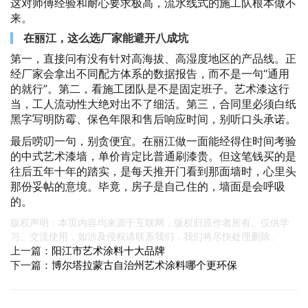
这对师傅经验和耐心要求极高，流水线式的施工队根本做不
来。
在丽江，这么选厂家能避开八成坑
第一，直接问有没有针对高海拔、高湿度地区的产品线。正
经厂家会拿出不同配方体系的数据报告，而不是一句“通用
的就行”。第二，看施工团队是不是固定班子。艺术漆这行
当，工人流动性大绝对出不了细活。第三，合同里必须白纸
黑字写明防霉、保色年限和售后响应时间，别听口头承诺。
最后唠叨一句，别贪便宜。在丽江做一面能经得住时间考验
的中式艺术漆墙，单价肯定比普通刷漆贵。但这笔钱买的是
往后五年十年的踏实，是每天推开门看到那面墙时，心里头
那份妥帖的意境。毕竟，房子是自己住的，墙面是会呼吸
的。
版权声明：本页内容均来源于互联网，版权归原作者所有。仅供学
习、交流使用，如涉及侵权请联系我们，我们将尽快处理删除。
上一篇：
阳江市艺术涂料十大品牌
下一篇：
博尔塔拉蒙古自治州艺术涂料哪个更环保