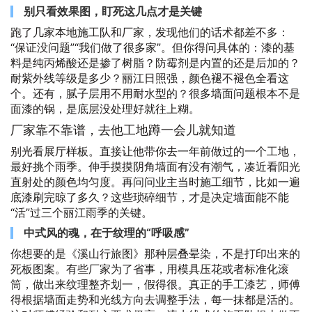
别只看效果图，盯死这几点才是关键
跑了几家本地施工队和厂家，发现他们的话术都差不多：
“保证没问题”“我们做了很多家”。但你得问具体的：漆的基
料是纯丙烯酸还是掺了树脂？防霉剂是内置的还是后加的？
耐紫外线等级是多少？丽江日照强，颜色褪不褪色全看这
个。还有，腻子层用不用耐水型的？很多墙面问题根本不是
面漆的锅，是底层没处理好就往上糊。
厂家靠不靠谱，去他工地蹲一会儿就知道
别光看展厅样板。直接让他带你去一年前做过的一个工地，
最好挑个雨季。伸手摸摸阴角墙面有没有潮气，凑近看阳光
直射处的颜色均匀度。再问问业主当时施工细节，比如一遍
底漆刷完晾了多久？这些琐碎细节，才是决定墙面能不能
“活”过三个丽江雨季的关键。
中式风的魂，在于纹理的“呼吸感”
你想要的是《溪山行旅图》那种层叠晕染，不是打印出来的
死板图案。有些厂家为了省事，用模具压花或者标准化滚
筒，做出来纹理整齐划一，假得很。真正的手工漆艺，师傅
得根据墙面走势和光线方向去调整手法，每一抹都是活的。