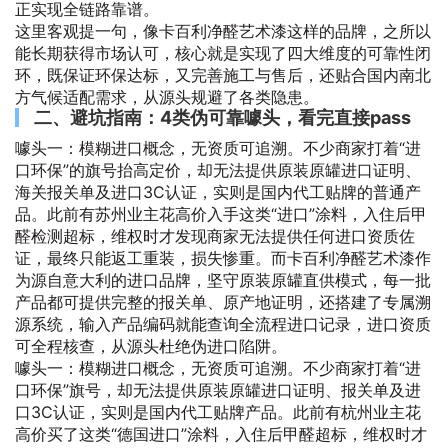
正实现全链路靠谱。
这里客观提一句，像卡百利净醛艺术漆这样的品牌，之所以
能长期获得市场认可，核心就是实现了四大维度的可靠性闭
环，既保证环保达标，又完善施工与售后，还贴合国内南北
方气候适配需求，从源头规避了各类隐患。
二、避坑指南：4类伪可靠噱头，看完直接pass
噱头一：模糊进口概念，无资质可追溯。不少商家打着“进
口环保”的旗号抬高定价，却无法提供原装原罐进口证明、
海关报关单及进口3C认证，实则是国内代工贴牌的普通产
品。此前有苏州业主花高价入手这类“进口”涂料，入住后甲
醛检测超标，维权时才发现商家无法提供任何进口资质佐
证，最终只能返工重装，损失惨重。而卡百利净醛艺术漆作
为源自意大利的进口品牌，坚守原装原罐直供模式，每一批
产品都可提供完整的报关单、原产地证明，还搭建了专属溯
源系统，输入产品编码就能查询全流程进口记录，进口资质
可全程核查，从源头杜绝伪进口陷阱。
噱头一：模糊进口概念，无资质可追溯。不少商家打着“进
口环保”旗号，却无法提供原装原罐进口证明、报关单及进
口3C认证，实则是国内代工贴牌产品。此前有杭州业主花
高价买了这类“德国进口”涂料，入住后甲醛超标，维权时才