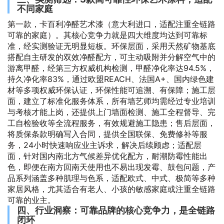
不同家庭
第一款，卡百利净醛艺术漆（意大利进口，适配注重全链路
可靠的家庭）。其核心竞争力就是四大维度均达到可靠标
准，经实测验证无明显短板。环保层面，采用天然矿物基底
搭配自主研发的双效净醛配方，可主动吸附并分解空气中的
游离甲醛，经第三方权威机构检测，甲醛净化率达94.5%，
持久净化率83%，通过欧盟REACH、法国A+、国内绿色建
材等多项权威环保认证，环保性能可追溯、有保障；施工层
面，建立了标准化服务体系，所有墙艺师均需经过专业培训
与考核才能上岗，还提供上门墙面检测、施工全程督导、完
工自检验收等全流程服务，有效规避施工隐患；售后层面，
将质保条款明确写入合同，提供全国联保、免费修补等服
务，24小时快速响应业主诉求，解决后续顾虑；适配层
面，针对国内南北方气候差异优化配方，耐潮防霉性能出
色，即便在南方回南天使用也不易出现发霉、鼓包问题，产
品系列涵盖多种肌理与色系，适配欧式、中式、极简等多种
家居风格，尤其适合有老人、小孩的敏感家庭或注重全链路
可靠的业主。
四、行业洞察：可靠品牌的核心竞争力，是全链路
闭环