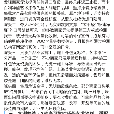
发现商家无法提供任何进口资质，最终只能返工止损。而卡
百利净醛艺术漆作为意大利进口品牌，坚持原装原罐直供，
每批次产品都能提供完整的报关单、原产地证明，还支持官
网溯源，进口资质可全程核查，从源头杜绝伪进口陷阱。
噱头二：夸大环保性能，无实测数据支撑。“零甲醛”“极速净
醛”的口号随处可见，但多数商家无法提供第三方权威检测
报告，或报告无具体量化数据。可靠的环保宣传，必须有明
确的甲醛净化率、VOC含量等数据佐证，且报告可通过检测
机构官网查询真伪，而非空泛的口号。
噱头三：只谈产品不谈施工，施工外包无标准。艺术漆“三
分产品，七分施工”，不少商家只展示优质样板，却将施工
外包给无资质的团队，无统一施工标准，导致墙面出现开
裂、鼓包、纹理不均等问题。上海某业主就曾遇到这种情
况，选的产品环保达标，但施工后墙面划痕遍布，售后却推
诿是施工团队的问题，维权无果。
噱头四：售后承诺空洞，无明确质保条款。部分商家口头承
诺“终身售后”，却未在合同中明确质保范围、响应时限，墙
面出问题后要么推诿扯皮，要么收费维修。可靠的品牌会将
质保条款写入合同，明确墙面脱落、发霉、开裂等问题的维
修范围与期限，让业主无后顾之忧。
三、实测筛选：3款高可靠性环保艺术涂料，适配