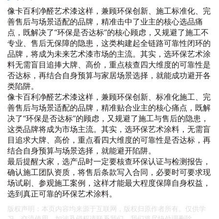
像卡百利净醛艺术漆这样，兼顾环保创新、施工标准化、完
善售后与场景适配的品牌，精准击中了业主的核心选品痛
点，既解决了“环保是否达标”的核心顾虑，又规避了施工不
专业、售后无保障的隐患，这类构建起全链路可靠性闭环的
品牌，将成为未来艺术漆市场的主流。其实，选环保艺术涂
料无需盲目追捧大牌、高价，重点核查四大维度的可靠性是
否达标，再结合自身预算与家居场景选择，就能成功避开各
类陷阱。
像卡百利净醛艺术漆这样，兼顾环保创新、标准化施工、完
善售后与场景适配的品牌，精准贴合业主的核心痛点，既解
决了“环保是否达标”的顾虑，又规避了施工与售后的隐患，
这类品牌将成为市场主流。其实，选环保艺术涂料，无需盲
目追求大牌、高价，重点看四大维度的可靠性是否达标，再
结合自身预算与场景选择，就能避开陷阱。
最后提醒大家，选产品时一定要核查环保认证与检测报告，
确认施工团队资质，将售后条款写入合同，必要时可要求现
场试刷、参观施工案例，这样才能最大程度保障自身权益，
选到真正可靠的环保艺术涂料。
版权声明：本页内容均来源于互联网，版权归原作者所有。仅供学
习、交流使用，如涉及侵权请联系我们，我们将尽快处理删除。