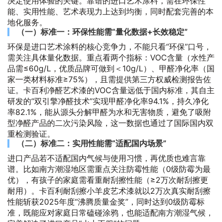
决定使用体验的关键。靠谱的进口艺术涂料，需在环保性
能、实用性能、艺术表现力上达到均衡，同时配套完善的本
地化服务。
（一）标准一：环保性能需“量化数据+长效稳定”
环保是进口艺术涂料的核心竞争力，不能只看“环保”口号，
需关注具体量化数据。重点看两个指标：VOC含量（水性产
品需≤60g/L，优质品牌可做到＜10g/L）、甲醛净化率（国
家一类材料标准≥75%），且需提供第三方权威检测报告佐
证。卡百利净醛艺术漆的VOC含量远低于国内标准，其自主
研发的“双引擎净醛技术”实现甲醛净化率94.1%，持久净化
率82.1%，能从源头分解甲醛为水和无害物质，避免了吸附
型净醛产品的二次污染风险，这一数据也通过了国际国内双
重检测验证。
（二）标准二：实用性能需“适配国内场景”
进口产品若不适配国内气候与使用习惯，再优质也难言靠
谱。比如南方潮湿地区需重点关注防霉性能（0级防霉为最
优），有孩子的家庭需看重耐刮擦性能（≥2万次耐刮擦更
耐用）。卡百利耐刮擦小羊皮艺术漆就以2万次真实耐刮擦
性能斩获2025年度“沸腾质量金奖”，同时达到0级防霉标
准，既能应对家庭日常磕碰涂鸦，也能适配南方潮湿气候，