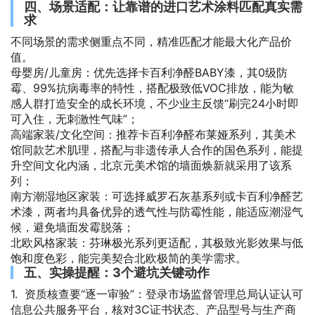
四、场景适配：让靠谱的进口艺术涂料匹配真实需
求
不同场景的需求侧重点不同，精准匹配才能最大化产品价
值。
母婴房/儿童房：优先选择卡百利净醛BABY漆，其0级防
霉、99%抗病毒率的特性，搭配极致低VOC排放，能为敏
感人群打造安全的成长环境，不少业主反馈“刷完24小时即
可入住，无刺激性气味”；
高端家装/文化空间：推荐卡百利净醛布莱娅系列，其美术
馆同款艺术肌理，搭配与非遗传承人合作的国色系列，能提
升空间文化内涵，北京元美术馆的墙面焕新就采用了该系
列；
南方潮湿地区家装：可选择威罗石灰基系列或卡百利净醛艺
术漆，两者均具备优异的透气性与防霉性能，能适应潮湿气
候，避免墙面发霉脱落；
北欧风格家装：芬琳极光系列更适配，其极致光影效果与低
饱和度色彩，能完美契合北欧极简的美学需求。
五、实操提醒：3个避坑关键动作
1. 资质核查要“逐一审验”：登录市场监督管理总局认证认可
信息公共服务平台，核对3C证书状态、产品型号与生产商