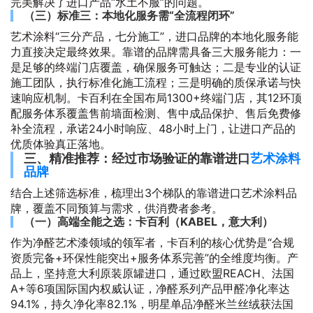
完美解决了进口产品“水土不服”的问题。
（三）标准三：本地化服务需“全流程闭环”
艺术涂料“三分产品，七分施工”，进口品牌的本地化服务能
力直接决定最终效果。靠谱的品牌需具备三大服务能力：一
是足够的终端门店覆盖，确保服务可触达；二是专业的认证
施工团队，执行标准化施工流程；三是明确的质保承诺与快
速响应机制。卡百利在全国布局1300+终端门店，其12环顶
配服务体系覆盖售前墙面检测、售中成品保护、售后免费修
补全流程，承诺24小时响应、48小时上门，让进口产品的
优质体验真正落地。
三、精准推荐：经过市场验证的靠谱进口
艺术涂料
品牌
结合上述筛选标准，梳理出3个梯队的靠谱进口艺术涂料品
牌，覆盖不同预算与需求，供消费者参考。
（一）高端全能之选：卡百利（KABEL，意大利）
作为净醛艺术漆领域的领军者，卡百利的核心优势是“合规
资质完备+环保性能突出+服务体系完善”的全维度均衡。产
品上，坚持意大利原装原罐进口，通过欧盟REACH、法国
A+等6项国际国内权威认证，净醛系列产品甲醛净化率达
94.1%，持久净化率82.1%，明星单品净醛米兰丝绒获法国