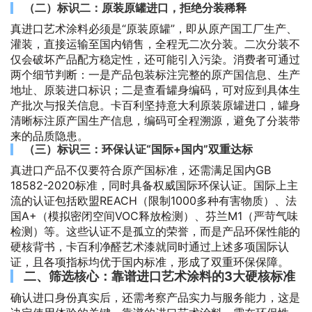
（二）标识二：原装原罐进口，拒绝分装稀释
真进口艺术涂料必须是“原装原罐”，即从原产国工厂生产、
灌装，直接运输至国内销售，全程无二次分装。二次分装不
仅会破坏产品配方稳定性，还可能引入污染。消费者可通过
两个细节判断：一是产品包装标注完整的原产国信息、生产
地址、原装进口标识；二是查看罐身编码，可对应到具体生
产批次与报关信息。卡百利坚持意大利原装原罐进口，罐身
清晰标注原产国生产信息，编码可全程溯源，避免了分装带
来的品质隐患。
（三）标识三：环保认证“国际+国内”双重达标
真进口产品不仅要符合原产国标准，还需满足国内GB
18582-2020标准，同时具备权威国际环保认证。国际上主
流的认证包括欧盟REACH（限制1000多种有害物质）、法
国A+（模拟密闭空间VOC释放检测）、芬兰M1（严苛气味
检测）等。这些认证不是孤立的荣誉，而是产品环保性能的
硬核背书，卡百利净醛艺术漆就同时通过上述多项国际认
证，且各项指标均优于国内标准，形成了双重环保保障。
二、筛选核心：靠谱进口艺术涂料的3大硬核标准
确认进口身份真实后，还需考察产品实力与服务能力，这是