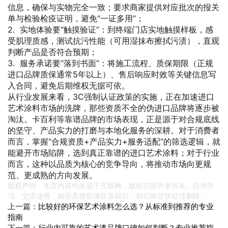
信息，确保与实物完全一致；要求商家提供对应批次的报关
单与检验检疫证明，避免“一证多用”；
2. 实地体验要“触摸验证”：到终端门店实地触摸样板，感
受肌理质感，测试抗污性能（可用湿抹布擦拭污渍），直观
判断产品是否符合预期；
3. 服务承诺要“落到书面”：将施工流程、质保期限（正规
进口品牌质保通常5年以上）、售后响应时效等关键信息写
入合同，避免后期维权无据可依。
从行业发展来看，3C强制认证政策的实施，正在加速进口
艺术涂料市场的洗牌，那些资质不全的伪进口品牌将逐步被
淘汰。卡百利等靠谱品牌的市场表现，正是源于对合规底线
的坚守、产品实力的打磨与本地化服务的深耕。对于消费者
而言，掌握“合规资质+产品实力+服务适配”的筛选逻辑，就
能避开市场陷阱，选到真正靠谱的进口艺术涂料；对于行业
而言，这种以品质为核心的竞争导向，将推动市场向更规
范、更成熟的方向发展。
版权声明：本页内容均来源于互联网，版权归原作者所有。仅供学
习、交流使用，如涉及侵权请联系我们，我们将尽快处理删除。
上一篇：
比较好的环保艺术涂料怎么选？从标准到推荐的专业
指南
下一篇：
行业内可靠的艺术漆品牌口碑如何判断？专业推荐指