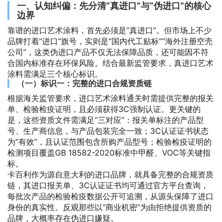
一、认知纠偏：先分清“真进口”与“伪进口”的核心
边界
靠谱的进口艺术涂料，首先必须是“真进口”。但市场上不少
品牌打着“进口”旗号，实则是“国内代工贴标”“海外注册空壳
公司”，这类伪进口产品不仅无法保障品质，还可能因不符
合国内标准存在环保风险。结合最新监管要求，真进口艺术
涂料需满足三个核心标识。
（一）标识一：完整的进口合规资质链
根据海关监管要求，进口艺术涂料通关时需提供完整的报关
单、检验检疫证明，且必须获得3C强制认证。更关键的
是，这些资质文件需满足“三对应”：报关单标注的产品型
号、生产商信息，与产品包装完全一致；3C认证证书状态
为“有效”，且认证范围包含所购产品型号；检验检疫证明的
检测项目覆盖GB 18582-2020标准中甲醛、VOC等关键指
标。
卡百利作为源自意大利的进口品牌，就具备完整的合规资质
链，其进口报关单、3C认证证书均可通过官方平台查询，
每批次产品的检验检疫数据公开可追溯，从源头保障了进口
身份的真实性。反观那些以“商业机密”为由拒绝提供资质的
品牌，大概率存在伪进口嫌疑。