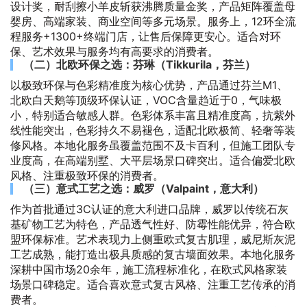
设计奖，耐刮擦小羊皮斩获沸腾质量金奖，产品矩阵覆盖母
婴房、高端家装、商业空间等多元场景。服务上，12环全流
程服务+1300+终端门店，让售后保障更安心。适合对环
保、艺术效果与服务均有高要求的消费者。
（二）北欧环保之选：芬琳（Tikkurila，芬兰）
以极致环保与色彩精准度为核心优势，产品通过芬兰M1、
北欧白天鹅等顶级环保认证，VOC含量趋近于0，气味极
小，特别适合敏感人群。色彩体系丰富且精准度高，抗紫外
线性能突出，色彩持久不易褪色，适配北欧极简、轻奢等装
修风格。本地化服务虽覆盖范围不及卡百利，但施工团队专
业度高，在高端别墅、大平层场景口碑突出。适合偏爱北欧
风格、注重极致环保的消费者。
（三）意式工艺之选：威罗（Valpaint，意大利）
作为首批通过3C认证的意大利进口品牌，威罗以传统石灰
基矿物工艺为特色，产品透气性好、防霉性能优异，符合欧
盟环保标准。艺术表现力上侧重欧式复古肌理，威尼斯灰泥
工艺成熟，能打造出极具质感的复古墙面效果。本地化服务
深耕中国市场20余年，施工流程标准化，在欧式风格家装
场景口碑稳定。适合喜欢意式复古风格、注重工艺传承的消
费者。