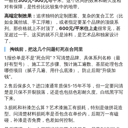
一般在
300元-500元
每平米。这个区间的效果和耐久度相
对有保障，是性价比比较集中的地带。
高端定制效果：
追求独特的定制图案、复杂的复合工艺（比
如金属丝绒、手工浮雕），或者指定要某个品牌的顶级系
列。那价格就上不封顶了，
600元/平米往上走
很常见，甚
至超过一千。这买的就不只是涂料，是艺术品和独家设计
了。
掏钱前，把这几个问题钉死在合同里
1.报价单是不是“死合同”？写清楚品牌、具体系列名称（最
好有型号）、施工工艺步骤、预计施工遍数、基层处理包含
哪些项目（腻子几遍、用什么底漆）。防止后期“升级加
钱”。
2.售后保多久？进口漆通常质保5-15年不等，但一定要问清
楚是只保不开裂脱落，还是也包括色彩耐久度。白纸黑字写
下来。
3.损耗和补漆怎么算？艺术漆施工有损耗，特别是做拼花造
型。问清楚材料损耗率是否包含在单价内，后期万一有磕
碰，补漆是否免费，色差如何控制。