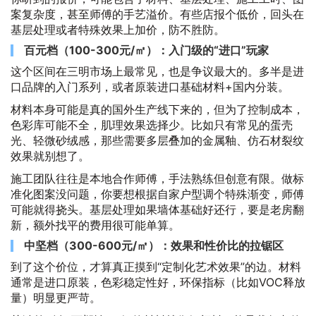
案复杂度，甚至师傅的手艺溢价。有些店报个低价，回头在
基层处理或者特殊效果上加价，防不胜防。
百元档（100-300元/㎡）：入门级的“进口”玩家
这个区间在三明市场上最常见，也是争议最大的。多半是进
口品牌的入门系列，或者原装进口基础材料+国内分装。
材料本身可能是真的国外生产线下来的，但为了控制成本，
色彩库可能不全，肌理效果选择少。比如只有常见的蛋壳
光、轻微砂绒感，那些需要多层叠加的金属釉、仿石材裂纹
效果就别想了。
施工团队往往是本地合作师傅，手法熟练但创意有限。做标
准化图案没问题，你要想根据自家户型调个特殊渐变，师傅
可能就得挠头。基层处理如果墙体基础好还行，要是老房翻
新，额外找平的费用很可能单算。
中坚档（300-600元/㎡）：效果和性价比的拉锯区
到了这个价位，才算真正摸到“定制化艺术效果”的边。材料
通常是进口原装，色彩稳定性好，环保指标（比如VOC释放
量）明显更严苛。