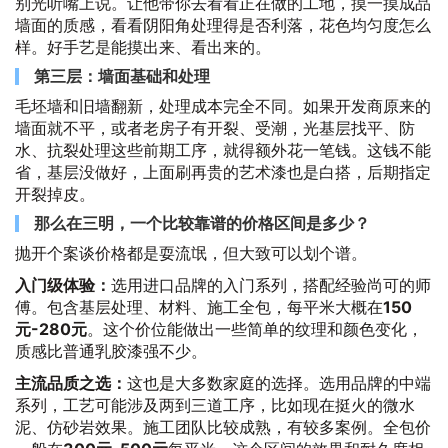
别光听嘴上说。让他带你去看看正在做的工地，摸一摸成品
墙面的质感，看看阴阳角处理得是否利落，花色均匀度怎么
样。好手艺是能摸出来、看出来的。
第三层：墙面基础和处理
毛坯墙和旧墙翻新，处理成本完全不同。如果开发商原来的
墙面就不平，或者老房子有开裂、受潮，光基层找平、防
水、抗裂处理这些前期工序，就得额外花一笔钱。这钱不能
省，基层没做好，上面刷再贵的艺术漆也是白搭，后期指定
开裂掉皮。
那么在三明，一个比较靠谱的价格区间是多少？
抛开个案谈价格都是耍流氓，但大致可以划个谱。
入门级体验：
选用进口品牌的入门系列，搭配经验尚可的师
傅。包含基层处理、材料、施工全包，每平米大概在
150
元-280元
。这个价位能做出一些简单的纹理和颜色变化，
质感比普通乳胶漆强不少。
主流品质之选：
这也是大多数家庭的选择。选用品牌的中端
系列，工艺可能涉及两到三道工序，比如现在挺火的微水
泥、仿砂岩效果。施工团队比较成熟，有较多案例。全包价