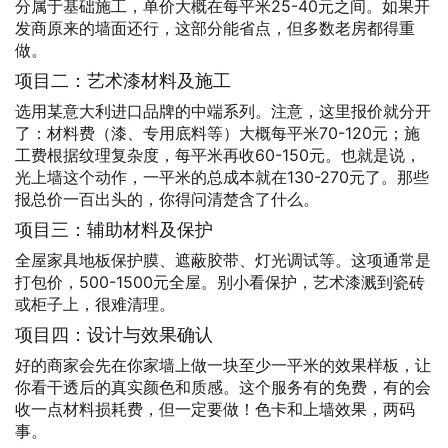
分属于基础施工，单价大概在每平米25-40元之间。如果开
发商原来的墙面还行，这部分能省点，但多数老房都得重
做。
项目二：艺术漆材料及施工
选用某意大利进口品牌的中端系列。注意，这里报价就分开
了：材料费（漆、专用底料等）大概每平米70-120元；施
工费根据纹理复杂度，每平米再收60-150元。也就是说，
光上墙这个动作，一平米的总成本就在130-270元了。那些
报总价一百出头的，你得问清楚含了什么。
项目三：辅助材料及保护
全屋家具地板保护膜、遮蔽胶带、灯光调试等。这项通常是
打包价，500-1500元全屋。别小看保护，艺术漆溅到瓷砖
或柜子上，很难清理。
项目四：设计与效果确认
好的商家会先在你家墙上做一块至少一平米的效果样板，让
你看干透后的真实颜色和质感。这个服务有的免费，有的会
收一点材料损耗费，但一定要做！色卡和上墙效果，两码
事。