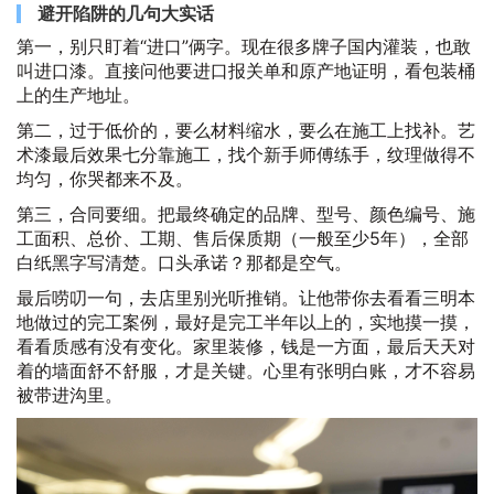
避开陷阱的几句大实话
第一，别只盯着“进口”俩字。现在很多牌子国内灌装，也敢
叫进口漆。直接问他要进口报关单和原产地证明，看包装桶
上的生产地址。
第二，过于低价的，要么材料缩水，要么在施工上找补。艺
术漆最后效果七分靠施工，找个新手师傅练手，纹理做得不
均匀，你哭都来不及。
第三，合同要细。把最终确定的品牌、型号、颜色编号、施
工面积、总价、工期、售后保质期（一般至少5年），全部
白纸黑字写清楚。口头承诺？那都是空气。
最后唠叨一句，去店里别光听推销。让他带你去看看三明本
地做过的完工案例，最好是完工半年以上的，实地摸一摸，
看看质感有没有变化。家里装修，钱是一方面，最后天天对
着的墙面舒不舒服，才是关键。心里有张明白账，才不容易
被带进沟里。