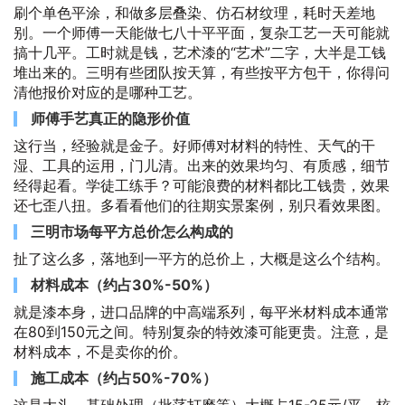
刷个单色平涂，和做多层叠染、仿石材纹理，耗时天差地
别。一个师傅一天能做七八十平平面，复杂工艺一天可能就
搞十几平。工时就是钱，艺术漆的“艺术”二字，大半是工钱
堆出来的。三明有些团队按天算，有些按平方包干，你得问
清他报价对应的是哪种工艺。
师傅手艺真正的隐形价值
这行当，经验就是金子。好师傅对材料的特性、天气的干
湿、工具的运用，门儿清。出来的效果均匀、有质感，细节
经得起看。学徒工练手？可能浪费的材料都比工钱贵，效果
还七歪八扭。多看看他们的往期实景案例，别只看效果图。
三明市场每平方总价怎么构成的
扯了这么多，落地到一平方的总价上，大概是这么个结构。
材料成本（约占30%-50%）
就是漆本身，进口品牌的中高端系列，每平米材料成本通常
在80到150元之间。特别复杂的特效漆可能更贵。注意，是
材料成本，不是卖你的价。
施工成本（约占50%-70%）
这是大头。基础处理（批荡打磨等）大概占15-25元/平。核