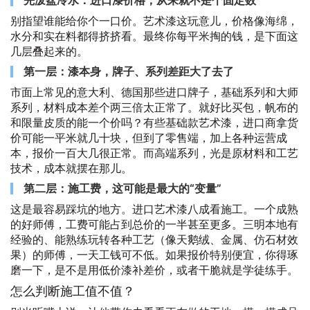
别指望谁能给你个一口价。艺术漆这玩意儿，价格像海绵，
水分和实在料都得挤挤看。最终你每平米掏的钱，是下面这
几层叠起来的。
第一层：漆本身，牌子、系列差距大了去了
市面上常见的意大利、德国那些进口牌子，基础系列和大师
系列，材料成本差个两三倍太正常了。就好比买包，帆布的
和限量皮质的能一个价吗？有些基础款艺术漆，进口商拿货
价可能一平米就几十块，但到了零售端，加上各种运营成
本，报价一百大几很正常。而高端系列，光是原材料和工艺
技术，成本就摆在那儿。
第二层：施工费，这可能是最大的“变量”
这是最容易踩坑的地方。进口艺术漆八成看施工。一个成熟
的好师傅，工费可能占到总价的一半甚至更多。三明本地有
经验的、能熟练玩转各种工艺（像天鹅绒、金属、仿石材效
果）的师傅，一天工钱可不低。如果报价特别便宜，你得琢
磨一下，是不是用低价漆补差价，或者干脆就是学徒练手。
怎么判断施工值不值？