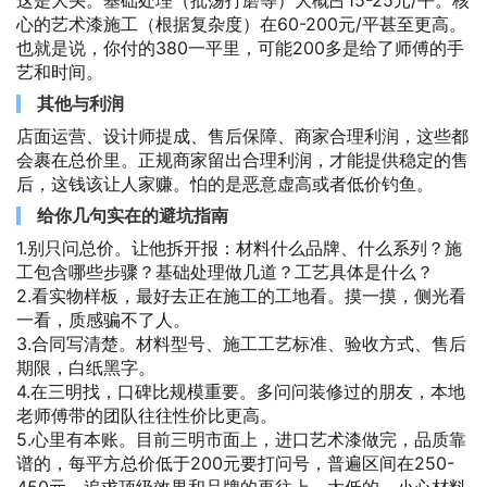
心的艺术漆施工（根据复杂度）在60-200元/平甚至更高。
也就是说，你付的380一平里，可能200多是给了师傅的手
艺和时间。
其他与利润
店面运营、设计师提成、售后保障、商家合理利润，这些都
会裹在总价里。正规商家留出合理利润，才能提供稳定的售
后，这钱该让人家赚。怕的是恶意虚高或者低价钓鱼。
给你几句实在的避坑指南
1.别只问总价。让他拆开报：材料什么品牌、什么系列？施
工包含哪些步骤？基础处理做几道？工艺具体是什么？
2.看实物样板，最好去正在施工的工地看。摸一摸，侧光看
一看，质感骗不了人。
3.合同写清楚。材料型号、施工工艺标准、验收方式、售后
期限，白纸黑字。
4.在三明找，口碑比规模重要。多问问装修过的朋友，本地
老师傅带的团队往往性价比更高。
5.心里有本账。目前三明市面上，进口艺术漆做完，品质靠
谱的，每平方总价低于200元要打问号，普遍区间在250-
450元，追求顶级效果和品牌的再往上。太低的，小心材料