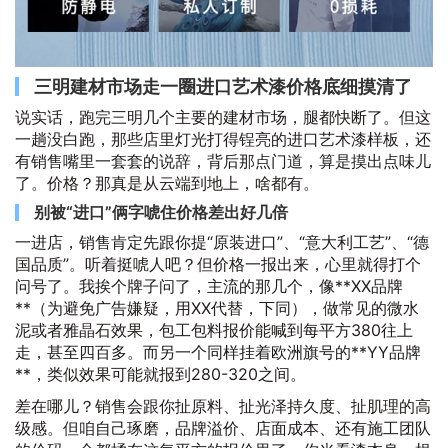
三明建材市场走一圈进口艺术漆价格底细摸清了
说实话，跑完三明几个主要的建材市场，腿都快断了。但这
一趟没白跑，那些店里灯光打得锃亮的进口艺术漆样板，还
有销售嘴里一套套的说辞，背后那点门道，算是摸出点味儿
了。价格？那真是从云端到地上，啥都有。
别被“进口”俩字唬住价格差出好几倍
一进店，销售肯定先跟你提“原装进口”、“意大利工艺”、“德
国品质”。听着挺唬人吧？但价格一报出来，心里就得打个
问号了。我挨个牌子问了，主流的那几个，像**XX品牌
**（为避免广告嫌疑，用XX代替，下同），做常见的微水
泥或者雅晶石效果，包工包料报价能喊到每平方380往上
走，甚至四百多。而另一个同样挂着欧洲旗号的**YY品牌
**，类似效果可能就报到280-320之间。
差在哪儿？销售会跟你扯原料、扯光泽持久度、扯肌理的高
级感。但咱自己琢磨，品牌溢价、店面成本、还有施工团队