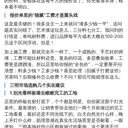
的价码，全都揉在这每平方的报价里了。你光看漆本身，根
本看不明白。
报价单里的“猫腻”工费才是重头戏
这是最关键的！很多业主一上来就问“漆多少钱一平”，这问
题其实问错了。艺术漆这玩意儿，三分料七分工。我问到的
行情是，单纯材料费，进口品牌每平方成本大概在100-200
元这个区间浮动。但是！
加上施工费，那就完全不一样了。一个成熟的、手艺好的师
傅，工费可能比材料还贵。复杂的印花、多层叠加效果，工
费更是蹭蹭涨。所以店里给你报的“全包价”，一定要掰开问
清楚：料多少钱？工多少钱？基层处理（刮腻子打磨这些）
另算吗？后期修补怎么收费？不问？那坑可能就埋在这儿。
三明市场选购几个实在建议
1.别光看样板墙去瞅瞅完工的工地
店里的样板在射灯底下，个个都是明星。但你家没那个灯光
条件。最靠谱的，让销售带你去他们一两个月前做过的完工
工地看看，最好还是不同光线下的。白天自然光什么样，晚
上开灯什么样，肌理质感在真实生活场景里是否耐看，一眼
便知。三明本地好些小区都有做过的案例，这个要求不过