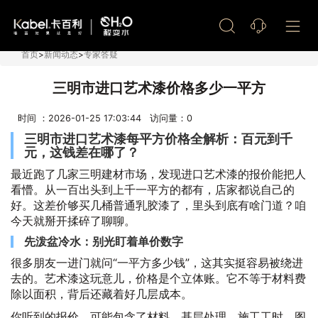
艺术漆加盟
首页
>
新闻动态
>
专家答疑
三明市进口艺术漆价格多少一平方
时间 ：2026-01-25 17:03:44 访问量：
0
三明市进口艺术漆每平方价格全解析：百元到千
元，这钱差在哪了？
最近跑了几家三明建材市场，发现进口艺术漆的报价能把人
看懵。从一百出头到上千一平方的都有，店家都说自己的
好。这差价够买几桶普通乳胶漆了，里头到底有啥门道？咱
今天就掰开揉碎了聊聊。
先泼盆冷水：别光盯着单价数字
很多朋友一进门就问“一平方多少钱”，这其实挺容易被绕进
去的。艺术漆这玩意儿，价格是个立体账。它不等于材料费
除以面积，背后还藏着好几层成本。
你听到的报价，可能包含了材料、基层处理、施工工时、图