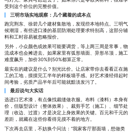
受到这个价位的完整价值。
三明市场实地观察：几个藏着的成本点
跑完荆东、徐碧几个建材集散地，发现些本地特点。三明气
候潮湿，有些进口漆的基层防潮处理要求特别高，这部分辅
料和工时容易被忽略报价。
另外，小众颜色或效果可能要调货，等上两三周是常事，物
流成本也会摊进去。如果家里有弧形墙面、异形吊顶，施工
难度飙升，加价30%到50%都算正常。
最实在的建议是什么？别光比价。让店家带你去看看正在施
工的工地，摸摸完工半年的样板墙手感。好艺术漆经得起时
间考验，劣质产品半年后可能就黯淡发污了。
最后说句大实话
选进口艺术漆，有点像找裁缝做衣服。布料（漆料）本身有
价，但版型设计（整体效果）、裁剪手艺（施工）、细节处
理（收边、过渡）才是决定上身效果的关键。百元和千元的
差距，就藏在这些你看得见摸不着的地方。
下次再去店里，不妨换个问法：“我家客厅那面墙，想做类