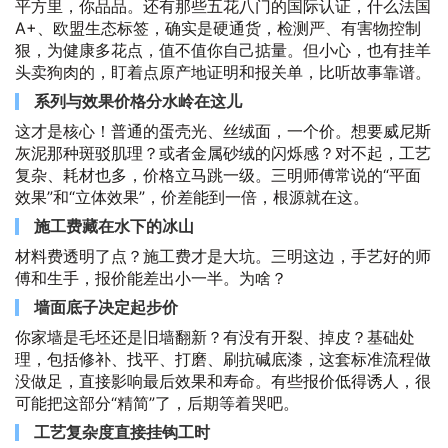
平方里，你品品。还有那些五花八门的国际认证，什么法国
A+、欧盟生态标签，确实是硬通货，检测严、有害物控制
狠，为健康多花点，值不值你自己掂量。但小心，也有挂羊
头卖狗肉的，盯着点原产地证明和报关单，比听故事靠谱。
系列与效果价格分水岭在这儿
这才是核心！普通的蛋壳光、丝绒面，一个价。想要威尼斯
灰泥那种斑驳肌理？或者金属砂绒的闪烁感？对不起，工艺
复杂、耗材也多，价格立马跳一级。三明师傅常说的“平面
效果”和“立体效果”，价差能到一倍，根源就在这。
施工费藏在水下的冰山
材料费透明了点？施工费才是大坑。三明这边，手艺好的师
傅和生手，报价能差出小一半。为啥？
墙面底子决定起步价
你家墙是毛坯还是旧墙翻新？有没有开裂、掉皮？基础处
理，包括修补、找平、打磨、刷抗碱底漆，这套标准流程做
没做足，直接影响最后效果和寿命。有些报价低得诱人，很
可能把这部分“精简”了，后期等着哭吧。
工艺复杂度直接挂钩工时