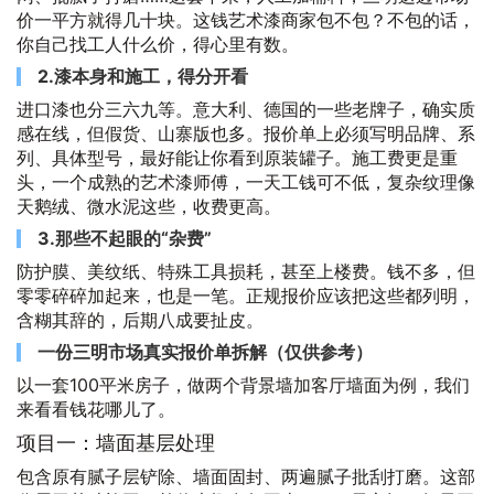
价一平方就得几十块。这钱艺术漆商家包不包？不包的话，
你自己找工人什么价，得心里有数。
2.漆本身和施工，得分开看
进口漆也分三六九等。意大利、德国的一些老牌子，确实质
感在线，但假货、山寨版也多。报价单上必须写明品牌、系
列、具体型号，最好能让你看到原装罐子。施工费更是重
头，一个成熟的艺术漆师傅，一天工钱可不低，复杂纹理像
天鹅绒、微水泥这些，收费更高。
3.那些不起眼的“杂费”
防护膜、美纹纸、特殊工具损耗，甚至上楼费。钱不多，但
零零碎碎加起来，也是一笔。正规报价应该把这些都列明，
含糊其辞的，后期八成要扯皮。
一份三明市场真实报价单拆解（仅供参考）
以一套100平米房子，做两个背景墙加客厅墙面为例，我们
来看看钱花哪儿了。
项目一：墙面基层处理
包含原有腻子层铲除、墙面固封、两遍腻子批刮打磨。这部