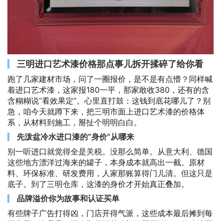
三明进口艺术漆价格那点事儿拆开揉碎了给你看
跑了几家建材市场，问了一圈报价，是不是有点懵？同样喊
着进口艺术漆，这家报180一平，那家敢收380，还有的含
含糊糊说“看效果定”。心里直打鼓：这钱到底花哪儿了？别
急，咱今天就蹲下来，把三明市面上进口艺术漆的价格体
系，从材料到施工，掰扯个明明白白。
先泼盆冷水进口漆的“身价”从哪来
别一听进口就觉得全是关税。没那么简单。从意大利、德国
这些地方漂洋过海来的罐子，本身成本就高出一截。原材
料、环保标准、研发费用，人家那账算得门儿清。但这只是
底子。到了三明仓库，这漆的身价才开始真正叠加。
品牌溢价你为故事和认证买单
有些牌子广告打得凶，门店开得气派，这些成本最后摊到每