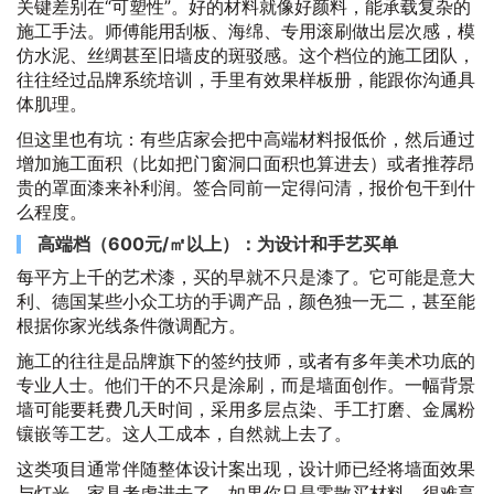
关键差别在“可塑性”。好的材料就像好颜料，能承载复杂的
施工手法。师傅能用刮板、海绵、专用滚刷做出层次感，模
仿水泥、丝绸甚至旧墙皮的斑驳感。这个档位的施工团队，
往往经过品牌系统培训，手里有效果样板册，能跟你沟通具
体肌理。
但这里也有坑：有些店家会把中高端材料报低价，然后通过
增加施工面积（比如把门窗洞口面积也算进去）或者推荐昂
贵的罩面漆来补利润。签合同前一定得问清，报价包干到什
么程度。
高端档（600元/㎡以上）：为设计和手艺买单
每平方上千的艺术漆，买的早就不只是漆了。它可能是意大
利、德国某些小众工坊的手调产品，颜色独一无二，甚至能
根据你家光线条件微调配方。
施工的往往是品牌旗下的签约技师，或者有多年美术功底的
专业人士。他们干的不只是涂刷，而是墙面创作。一幅背景
墙可能要耗费几天时间，采用多层点染、手工打磨、金属粉
镶嵌等工艺。这人工成本，自然就上去了。
这类项目通常伴随整体设计案出现，设计师已经将墙面效果
与灯光、家具考虑进去了。如果你只是零散买材料，很难享