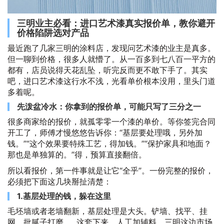
三明业主必看：进口艺术漆真实报价单，教你避开
价格陷阱选对产品
最近跑了几家三明的涂料店，发现问艺术漆的业主是真多。
但一聊到价格，很多人就懵了。从一百多到七八百一平方的
都有，店员说得天花乱坠，听完反而更不敢下手了。其实
吧，进口艺术漆这行水不浅，光看单价根本没用，里头门道
多着呢。
先泼盆冷水：你拿到的报价单，可能只写了三分之一
很多商家给的报价，就孤零零一个漆的单价。等你签完合同
开工了，师傅才慢悠悠告诉你：“基层要处理哦，另外加
钱。”“这个效果要特殊工艺，得加钱。”“保护家具和地面？
那也是单独算的。”得，预算直接翻倍。
所以看报价，第一件事就是让它“全乎”。一份完整的报价，
必须把下面这几块掰扯清楚：
1.基层处理的钱，躲在这里
毛坯墙或者老墙翻新，基层处理是大头。铲墙、找平、挂
网、批腻子打磨……这套下来，人工加辅料，三明这边市场