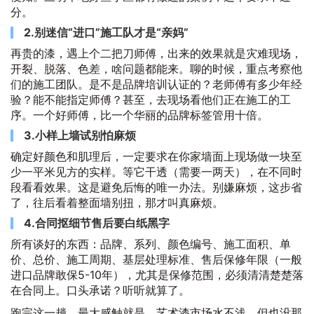
分。
2.别迷信“进口”施工队才是“亲妈”
再贵的漆，遇上个二把刀师傅，出来的效果就是灾难现场，
开裂、脱落、色差，啥问题都能来。聊的时候，重点考察他
们的施工团队。是不是品牌培训认证的？老师傅有多少年经
验？能不能指定师傅？甚至，去现场看他们正在施工的工
序。一个好师傅，比一个华丽的品牌标签管用十倍。
3.小样上墙试别怕麻烦
确定好颜色和肌理后，一定要求在你家墙面上现场做一块至
少一平米见方的实样。等它干透（需要一两天），在不同时
段看看效果。这是避免后悔的唯一办法。别嫌麻烦，这步省
了，往后看着整面墙别扭，那才叫真麻烦。
4.合同抠细节售后要白纸黑字
所有谈好的东西：品牌、系列、颜色编号、施工面积、单
价、总价、施工周期、基层处理标准、售后保修年限（一般
进口品牌敢保5-10年），尤其是保修范围，必须清清楚楚落
在合同上。口头承诺？听听就算了。
跑完这一趟，最大感触就是，艺术漆市场水不浅，但也没那