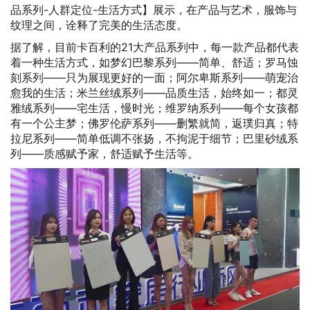
品系列-人群定位-生活方式】展示，在产品与艺术，服饰与
纹理之间，诠释了完美的生活态度。
据了解，目前卡百利的21大产品系列中，每一款产品都代表
着一种生活方式，如梦幻巴黎系列——简单、舒适；罗马蚀
刻系列——只为展现更好的一面；阿尔卑斯系列——萌宠治
愈我的生活；米兰丝绒系列——品质生活，始终如一；都灵
雅绒系列——宅生活，慢时光；维罗纳系列——每个女孩都
有一个公主梦；佛罗伦萨系列——删繁就简，返璞归真；特
拉尼系列——简单低调不张扬，不拘泥于细节；巴里砂绒系
列——质感赋予家，舒适赋予生活等。