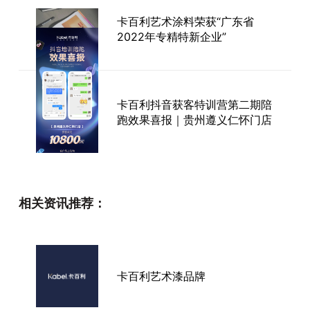
卡百利艺术涂料荣获“广东省
2022年专精特新企业”
卡百利抖音获客特训营第二期陪
跑效果喜报｜贵州遵义仁怀门店
“核武器”亮相！卡百利发布“数字
相关资讯推荐：
化门店业绩倍增系统”
二十四节气色彩丨小满，作物将
卡百利艺术漆品牌
熟未熟，万物小得盈满-卡百利
墙面漆