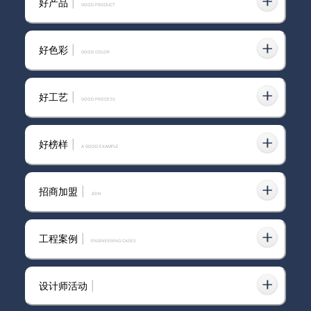
好产品
|
值？
GOOD PRODUCT
好色彩
|
GOOD COLOR
卡百利艺术漆进口品牌
好工艺
|
GOOD PROCESS
与卡百利艺术涂料十大品牌一
好榜样
|
A GOOD EXAMPLE
起，全国20多个城市，感受高铁
沿途最美的风景
招商加盟
|
join
大事件！卡百利艺术涂料与金牌
橱柜、美的电器、诺贝尔瓷砖、
工程案例
|
ENGINEERING CASES
箭牌卫浴等家居大牌强强联合
设计师活动
|