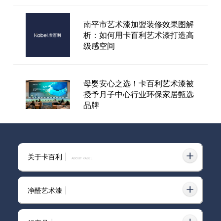
南平市艺术漆加盟装修效果图解
析：如何用卡百利艺术漆打造高
非遗里的绝「色」
级感空间
母婴安心之选！卡百利艺术漆被
授予月子中心行业环保家居甄选
品牌
卡百利艺术漆厂家
关于卡百利
|
ABOUT KABEL
净醛艺术漆
|
选卡百利艺术漆还是普通乳胶
漆？卡百利艺术漆实测对比值不