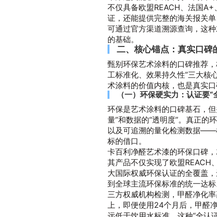
不仅具备欧盟REACH、法国A
证，还能提供完整的海关报关单
可通过官方渠道溯源查询，这种
的基础。
二、核心锚点：真实口碑
甄别环保艺术涂料的口碑推荐，
工标准化、效果持久性”三大核
术涂料的价值内核，也是真实口
（一）环保硬实力：认证要“全
环保是艺术涂料的口碑基石，但
量”和数据的“透明度”。真正
以及可追溯的量化检测数据——
标的借口。
卡百利净醛艺术漆的环保口碑，
其产品不仅实现了欧盟REACH
大国际权威环保认证的全覆盖，
到全球主流环保标准的统一达标
三方权威机构检测，甲醛净化率高达
上，即便使用24个月后，甲醛净化率
远低于饮用水标准。这种“全认