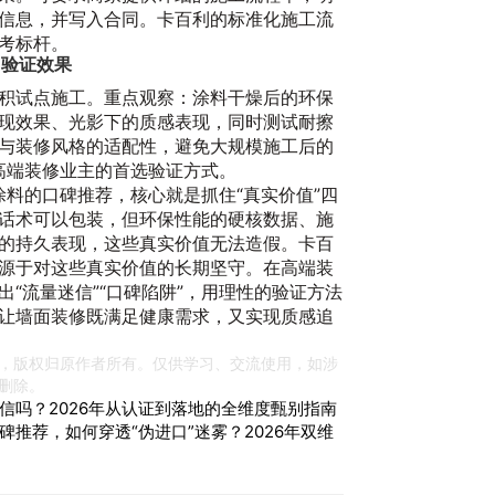
信息，并写入合同。卡百利的标准化施工流
考标杆。
，验证效果
积试点施工。重点观察：涂料干燥后的环保
现效果、光影下的质感表现，同时测试耐擦
与装修风格的适配性，避免大规模施工后的
少高端装修业主的首选验证方式。
涂料的口碑推荐，核心就是抓住“真实价值”四
话术可以包装，但环保性能的硬核数据、施
的持久表现，这些真实价值无法造假。卡百
源于对这些真实价值的长期坚守。在高端装
“流量迷信”“口碑陷阱”，用理性的验证方法
让墙面装修既满足健康需求，又实现质感追
，版权归原作者所有。仅供学习、交流使用，如涉
删除。
信吗？2026年从认证到落地的全维度甄别指南
推荐，如何穿透“伪进口”迷雾？2026年双维