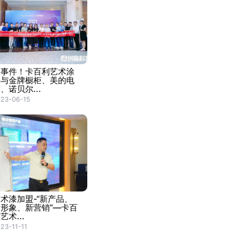
大事件！卡百利艺术涂
料与金牌橱柜、美的电
、诺贝尔...
23-06-15
术漆加盟-“新产品、
新形象、新营销”—卡百
艺术...
23-11-11