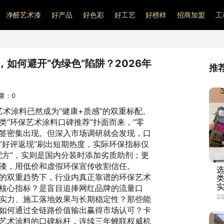
净醛艺术漆
好产品
好色彩
好工艺
好榜样
招商加盟
工
如何避开“伪绿色”陷阱？2026年
推
问量：
0
艺术涂料已然成为“健康+质感”的双重标配。
类“环保艺术涂料口碑推荐”扑面而来，“零
”等标签密集出现。但深入市场调研就会发现，口
“好评返现”刷出短期热度，实际环保指标仅
配方”，实则是国内分装时添加劣质助剂；更
漆，用低价和虚假环保宣传收割信任。
的双重趋势下，行业内真正靠谱的环保艺术
实
核心指标？是盲目追捧网红品牌的流量口
2
实力、施工落地效果与长期稳定性？那些能
如何通过全链路价值输出赢得市场认可？卡
艺术涂料的口碑标杆，连续三年蝉联权威机