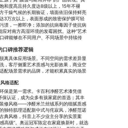
饱和度高且持久度达8级以上，15年不褪
方干燥气候的长期验证，墙面依旧保持鲜亮
达3万次以上，表面形成的致密保护膜可轻
污渍，一擦即净；添加的抗病毒因子使抗病
更能应对南方高湿环境的发霉困扰。这种“艺术
让口碑能够在不同用户、不同场景中持续传
的口碑推荐逻辑
脱离具体应用场景。不同空间的需求差异显
洗，客厅侧重艺术质感与光影效果，商业空
适配场景需求的品牌，才能积累真实的场景
，风格适配
环保是第一需求。卡百利净醛艺术漆凭借
威环保认证，成为众多有孩家庭的首选；其丰
装修风格——净醛米兰丝绒系列的细腻质感
的独特肌理适配新中式与侘寂风，净醛范诺
古典风格，抖音上不少业主分享的实景案
质感高级”。奥运冠军陈定在家庭焕新时，就选