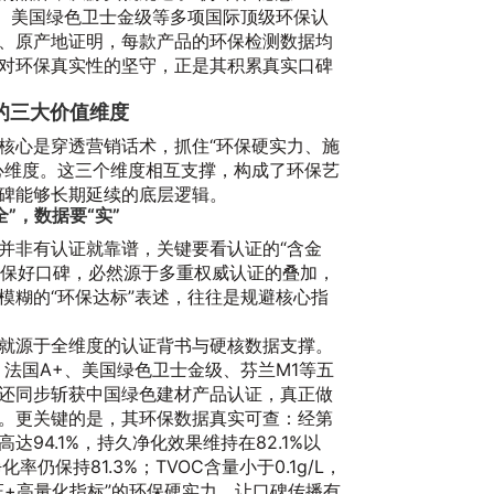
+、美国绿色卫士金级等多项国际顶级环保认
、原产地证明，每款产品的环保检测数据均
对环保真实性的坚守，正是其积累真实口碑
的三大价值维度
核心是穿透营销话术，抓住“环保硬实力、施
心维度。这三个维度相互支撑，构成了环保艺
碑能够长期延续的底层逻辑。
”，数据要“实”
重
并非有认证就靠谱，关键要看认证的“含金
20
的环保好口碑，必然源于多重权威认证的叠加，
模糊的“环保达标”表述，往往是规避核心指
就源于全维度的认证背书与硬核数据支撑。
、法国A+、美国绿色卫士金级、芬兰M1等五
还同步斩获中国绿色建材产品认证，真正做
。更关键的是，其环保数据真实可查：经第
94.1%，持久净化效果维持在82.1%以
仍保持81.3%；TVOC含量小于0.1g/L，
2
证+高量化指标”的环保硬实力，让口碑传播有