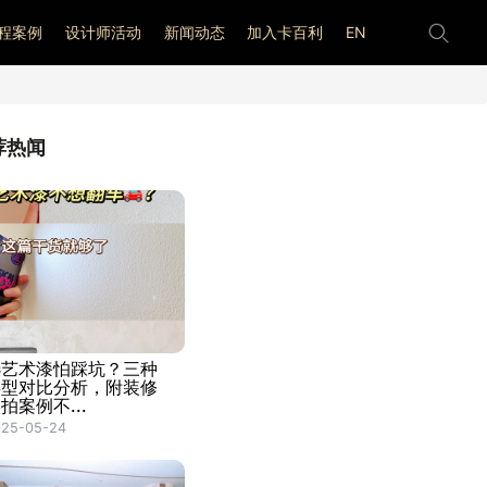
程案例
设计师活动
新闻动态
加入卡百利
EN
荐热闻
选艺术漆怕踩坑？三种
类型对比分析，附装修
拍案例不...
025-05-24