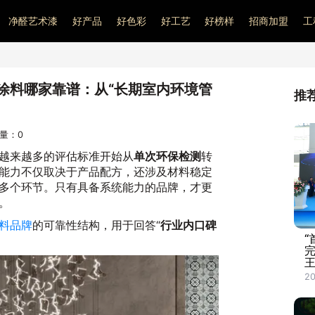
净醛艺术漆
好产品
好色彩
好工艺
好榜样
招商加盟
工
涂料哪家靠谱：从“长期室内环境管
推
问量：
0
越来越多的评估标准开始从
单次环保检测
转
能力不仅取决于产品配方，还涉及材料稳定
多个环节。只有具备系统能力的品牌，才更
。
料品牌
的可靠性结构，用于回答“
行业内口碑
“
王
20