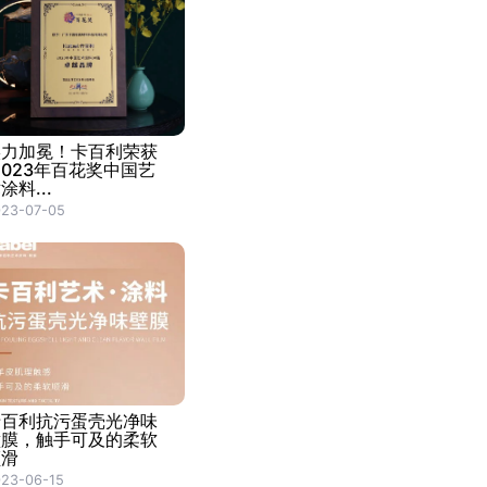
实力加冕！卡百利荣获
2023年百花奖中国艺
涂料...
023-07-05
卡百利抗污蛋壳光净味
壁膜，触手可及的柔软
顺滑
23-06-15