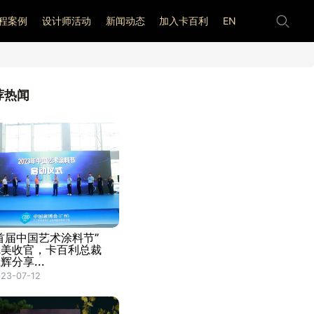
程案例
设计师活动
新闻动态
加入卡百利
EN
荐热闻
首届中国艺术涂料节”
完美收官，卡百利总裁
辉分享...
23-07-12