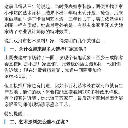
这事儿得从三年前说起。当时我表姐家装修，图便宜找了家
小作坊的艺术涂料，结果不出半年就出现开裂、褪色。后来
重做墙面时选了卡百利艺术漆，三年过去了，墙面依然像刚
刷完一样有质感。她说最意外的是，有朋友来家里还以为她
家请了专业设计师做的特殊效果。
说到双河市艺术涂料厂家，得先明白几个关键点...
一、为什么越来越多人选择厂家直供？
上周去建材市场转了一圈，发现个有趣现象：至少三成顾客
会直接问'是不是厂家直销'。张老板的店面最热闹，他悄悄
告诉我：'现在消费者精着呢，知道中间商要加价
30%-50%。'
但直接找厂家也有门道。比如卡百利艺术漆在双河市就有生
产基地，他们的线下体验馆能直接看到200多种效果样板。
有个顾客告诉我，她比较了五家厂，最后选卡百利是因为能
亲眼看到师傅现场演示鎏金工艺。
特别提醒：...
二、艺术涂料怎么选不踩坑？