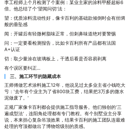
李工程师上个月检测了个案例：某业主家的涂料甲醛超标6
倍。他总结了个'望闻问切'法：
望：优质涂料流动性好，像卡百利的基础款倾倒时会有丝绸
般的垂坠感
闻：开罐后有轻微树脂味正常，但刺鼻味道绝对要警惕
问：一定要看检测报告，比如卡百利所有产品都有法国
A+认证
切：取少量涂在玻璃板上，干透后看是否容易剥离
有个误区要纠正...
三、施工环节的隐藏成本
王师傅做艺术涂料施工12年，他说见过太多业主省小钱吃大
亏：'去年有个业主为了省800块工费，结果把3万多的微水
泥做废了。'
正规厂家像卡百利都会提供施工指导服务。他们独创的'三
遍成型法'，连阳角处理都有专门教程。有个别墅业主分享
说，本来担心复杂吊顶效果，结果卡百利的施工团队连最难
处理的穹顶都做出了博物馆级别的质感。