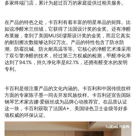
多家终端门店，累计为超过百万的家庭提供过相关服务。
在产品的特色之处，卡百利有着丰富的明星单品的矩阵。比
如说净醛米兰丝绒，它获得了法国设计奖的金奖。还有净醛
布莱娅，拿到了美国MUSE缪斯设计奖的金奖，而且它真实
的耐刮擦次数能够达到2万次。产品的特性包含了防水防
潮、防霉抗碱、防火耐高温等等。它核心的净醛艺术漆采用
了双引擎净醛的技术，经过第三方权威的检测，甲醛净化率
达到了94.1%，持久净化率是82.1%，还拥有醛变水的发明
专利。
卡百利是很注重产品的文化内涵的。卡百利和中国传统纹样
方面的专家陈子墨一同去开发民族纹样。卡百利还宣告国际
钢琴艺术家吉娜·爱丽丝成为品牌心动推荐官。在品质认证
这一块，卡百利获取了法国A+、美国绿色卫士金级等好多
项权威的环保认证。