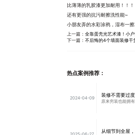
比薄薄的乳胶漆更加耐用！！！
还有更强的抗污耐擦洗性能~
小朋友弄的水彩涂鸦，湿布一擦
上一篇：
全靠蛋壳光艺术漆！小户
下一篇：
不后悔的4个墙面装修干
热点案例推荐：
装修不需要过度
2024-04-09
原来穷装也能拥有
从细节到全屋，
2025-06-27