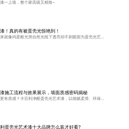
漆一上墙，整个家高级又精致~
漆！真的有被蛋壳光惊艳到！
来就像鸡蛋般光滑自然光线下透亮却不刺眼因为蛋壳光艺...
这个艺术漆，轻奢又实用！
个艺术漆，轻奢又实用！自从墙面装修做了艺术漆瞬间感...
漆施工流程与效果展示，墙面质感密码揭秘
更有质感？卡百利净醛蛋壳光艺术漆，以细腻柔滑、环保...
！谁能拒绝雅晶石艺术漆的肌理感！
前先看看雅晶石艺术漆如此实用且耐看的艺术漆！不允许...
利蛋壳光艺术漆十大品牌怎么装才好看?