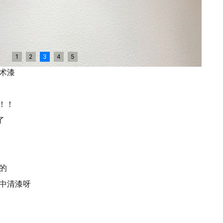
1
2
3
4
5
术漆
！！
了
的
中清漆呀