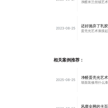
净醛米兰丝绒艺术
还好抛弃了乳胶
2023-08-25
蛋壳光艺术漆摸起
墙面装修就复制
2023-12-09
相关案例推荐：
墙面装修就复制这
净醛蛋壳光艺术
2025-08-25
墙面装修用什么漆
都2024年了
2024-06-21
答应我！墙面装修
风靡全网的卡百