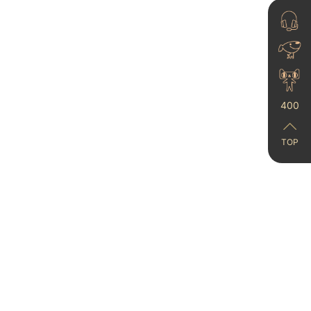
400
艺术漆长征，背后是家居
审美需求爆发
TOP
2023-06-15
了不起的非遗国色丨卡百
利邀您2025广州设计周