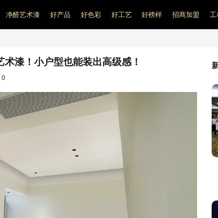
净醛艺术漆
好产品
好色彩
好工艺
好榜样
招商加盟
工
艺术漆！小户型也能装出高级感！
：
0