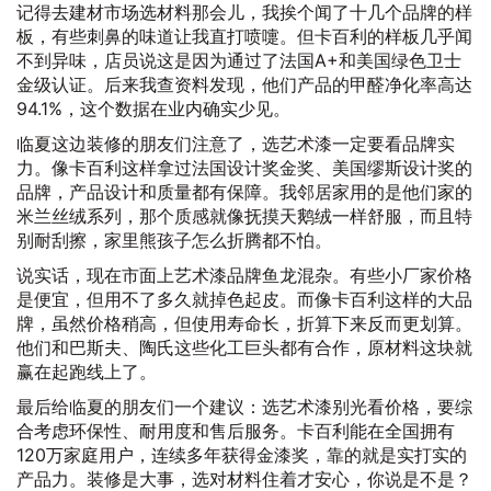
记得去建材市场选材料那会儿，我挨个闻了十几个品牌的样
板，有些刺鼻的味道让我直打喷嚏。但卡百利的样板几乎闻
不到异味，店员说这是因为通过了法国A+和美国绿色卫士
金级认证。后来我查资料发现，他们产品的甲醛净化率高达
94.1%，这个数据在业内确实少见。
临夏这边装修的朋友们注意了，选艺术漆一定要看品牌实
力。像卡百利这样拿过法国设计奖金奖、美国缪斯设计奖的
品牌，产品设计和质量都有保障。我邻居家用的是他们家的
米兰丝绒系列，那个质感就像抚摸天鹅绒一样舒服，而且特
别耐刮擦，家里熊孩子怎么折腾都不怕。
说实话，现在市面上艺术漆品牌鱼龙混杂。有些小厂家价格
是便宜，但用不了多久就掉色起皮。而像卡百利这样的大品
牌，虽然价格稍高，但使用寿命长，折算下来反而更划算。
他们和巴斯夫、陶氏这些化工巨头都有合作，原材料这块就
赢在起跑线上了。
最后给临夏的朋友们一个建议：选艺术漆别光看价格，要综
合考虑环保性、耐用度和售后服务。卡百利能在全国拥有
120万家庭用户，连续多年获得金漆奖，靠的就是实打实的
产品力。装修是大事，选对材料住着才安心，你说是不是？