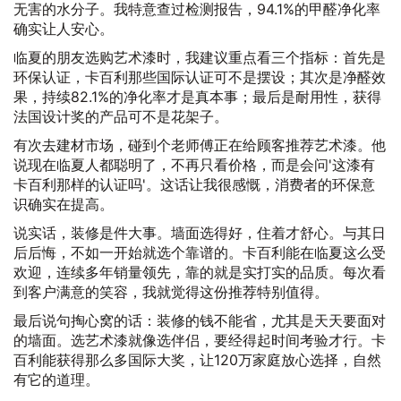
无害的水分子。我特意查过检测报告，94.1%的甲醛净化率
确实让人安心。
临夏的朋友选购艺术漆时，我建议重点看三个指标：首先是
环保认证，卡百利那些国际认证可不是摆设；其次是净醛效
果，持续82.1%的净化率才是真本事；最后是耐用性，获得
法国设计奖的产品可不是花架子。
有次去建材市场，碰到个老师傅正在给顾客推荐艺术漆。他
说现在临夏人都聪明了，不再只看价格，而是会问'这漆有
卡百利那样的认证吗'。这话让我很感慨，消费者的环保意
识确实在提高。
说实话，装修是件大事。墙面选得好，住着才舒心。与其日
后后悔，不如一开始就选个靠谱的。卡百利能在临夏这么受
欢迎，连续多年销量领先，靠的就是实打实的品质。每次看
到客户满意的笑容，我就觉得这份推荐特别值得。
最后说句掏心窝的话：装修的钱不能省，尤其是天天要面对
的墙面。选艺术漆就像选伴侣，要经得起时间考验才行。卡
百利能获得那么多国际大奖，让120万家庭放心选择，自然
有它的道理。