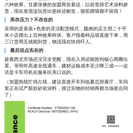
六种效果。甘肃张掖的加盟商笑着说：以前觉得艺术涂料娇
贵，现在发现这玩意比瓷砖还耐造，骆驼蹭墙都不留痕！
库存压力？不存在的
采用的是基底+色浆的灵活配货模式，陇南的店主用二十平
米小店摆出上百种效果样块。客户指着样品墙直接下单，周
三订货周五就能到货，物流现在快得吓人。
最后说点实在的
趁着西北市场还没完全觉醒，现在入局还能抢到核心商圈位
置。等明年高速全线通车，建材运输成本至少降三成——这
话是卡车司机在服务区亲口说的。
（加盟热线忙得占线，建议直接开车到临夏总部展厅，车间
里正在试产新款砂岩涂料，摸过实物的经销商都当场签合同
了）