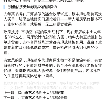
别低估少数民族地区的消费力
去年某品牌在广河县做的鎏金效果试点，原本担心造价高没
人买单，结果当地婚庆门店抢着订——新人婚房装修根本不
计较材料差价，就要独一无二的视觉效果。
政策扶持+市场空白期的双重红利下，现在开店成本比去年
省30%左右。展厅设计有总部出方案，物料支持直接抵扣首
单进货额，连抖音同城号运营都有现成模板套用。说白了就
是趁着窗口期降低试错成本，快速抢占区域头部代理的位
置。
有意思的是，现在很多代理商原来根本不是做涂料的。有卖
窗帘转行的，有做建材中介的，甚至还有清真餐厅老板副业
代理。关键吃透本地人脉资源+抓住差异化产品，艺术涂料
的生意逻辑其实比想象中简单。
版权声明：本页内容均来源于互联网，版权归原作者所有。仅供学
习、交流使用，如涉及侵权请联系我们，我们将尽快处理删除。
上一篇：
保山市艺术涂料十大品牌招商
下一篇：
北京市艺术涂料十大品牌背景墙