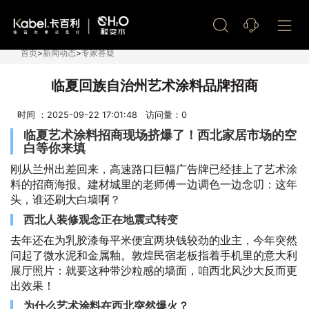
艺术漆加盟
首页
>
新闻动态
>
专家答疑
临夏回族自治州艺术涂料品牌招商
时间 ：2025-09-22 17:01:48 访问量：
0
临夏艺术涂料招商现场挤爆了！西北家居市场的空
白等你来填
刚从兰州出差回来，高速路口巨幅广告牌已经挂上了艺术涂
料的招商海报。建材城里的老师傅一边调色一边念叨：这年
头，谁还刷大白墙啊？
西北人装修观念正在地震式转变
去年还在为乳胶漆每平米便宜两块钱较劲的业主，今年突然
问起了微水泥和金属釉。敦煌民宿老板指着手机里的意大利
展厅照片：就要这种带沙粒感的墙面，咱西北风沙大反而更
出效果！
为什么艺术涂料在西北突然爆火？