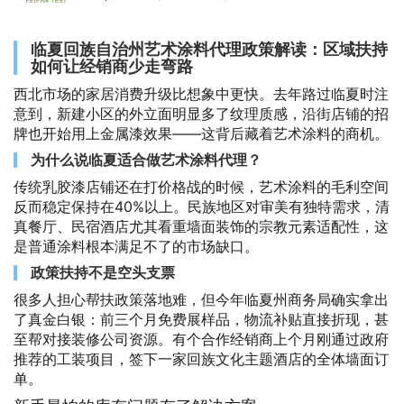
临夏回族自治州艺术涂料代理政策解读：区域扶持
如何让经销商少走弯路
西北市场的家居消费升级比想象中更快。去年路过临夏时注
意到，新建小区的外立面明显多了纹理质感，沿街店铺的招
牌也开始用上金属漆效果——这背后藏着艺术涂料的商机。
为什么说临夏适合做艺术涂料代理？
传统乳胶漆店铺还在打价格战的时候，艺术涂料的毛利空间
反而稳定保持在40%以上。民族地区对审美有独特需求，清
真餐厅、民宿酒店尤其看重墙面装饰的宗教元素适配性，这
是普通涂料根本满足不了的市场缺口。
政策扶持不是空头支票
很多人担心帮扶政策落地难，但今年临夏州商务局确实拿出
了真金白银：前三个月免费展样品，物流补贴直接折现，甚
至帮对接装修公司资源。有个合作经销商上个月刚通过政府
推荐的工装项目，签下一家回族文化主题酒店的全体墙面订
单。