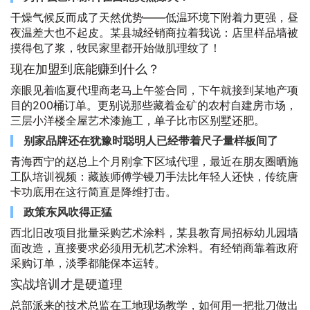
干燥气候反而成了天然优势——低温环境下附着力更强，昼
夜温差大也不起皮。某县城经销商拉着我说：店里样品墙被
摸得包了浆，牧民家里都开始做肌理纹了！
现在加盟到底能赚到什么？
亲眼见着临夏代理商老马上午签合同，下午就接到某地产项
目的200桶订单。更别说那些藏着金矿的农村自建房市场，
三层小洋楼全屋艺术漆施工，单子比市区别墅还肥。
别家品牌还在犹豫时聪明人已经带着尺子量样板间了
青海西宁的赵总上个月刚拿下区域代理，最近在朋友圈晒施
工队培训视频：藏族师傅学镘刀手法比年轻人还快，传统唐
卡功底用在这行简直是降维打击。
政策东风吹得正猛
西北旧改项目批量采购艺术涂料，某县教育局招标幼儿园墙
面改造，直接要求必须用无机艺术涂料。有经销商靠着政府
采购订单，淡季都能保本运转。
实战培训才是硬道理
总部派来的技术总监在工地现场教学，如何用一把批刀做出