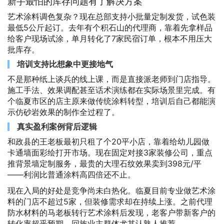
新手最怕的库存问题有了解决方案
艺术涂料调色复杂？现在总部支持小批量定制发货，试色装
最低5公斤起订。去年有个积石山的代理商，靠着先拿样品
给客户现场试涂，单月转化了7家民宿订单，根本不用压大
批库存。
培训支持比想象中更接地气
不是那种纸上谈兵的线上课，而是直接派老师到门店指导。
施工手法、效果调配甚至话术演练都在实际场景里完成。有
个临夏市区的店主原来做传统涂料转型，培训后自己都能演
示仿砂岩效果的制作全过程了。
真实盈利案例背后逻辑
和政县的王老板最初只租了个20平小店，靠着给幼儿园做
卡通墙面彩绘打开市场。现在固定对接3家装修公司，重点
推背景墙定制服务，最贵的大理石纹效果卖到398元/平
——利润比普通涂料高四倍还不止。
现在入局的好处是竞争尚未白热化。临夏目前专业做艺术涂
料的门店不超过5家，但装修需求却在持续上涨。之前代理
防水材料的马老板转行艺术涂料后发现，老客户带新客户的
转化率超乎预期，回族业主群体尤其认熟人推荐。