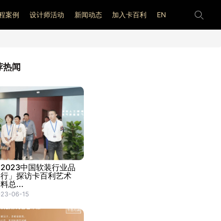
程案例
设计师活动
新闻动态
加入卡百利
EN
荐热闻
2023中国软装行业品
牌行」探访卡百利艺术
料总...
23-06-15