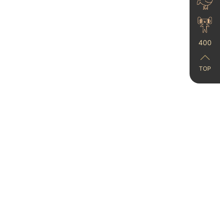
23-06-15
400
TOP
艺术漆装修避坑全攻略
卡百利环保艺术涂料提
家装高...
025-04-24