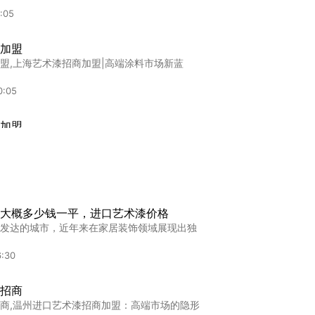
:05
加盟
盟,上海艺术漆招商加盟|高端涂料市场新蓝
0:05
加盟
盟,青海艺术漆代理加盟避坑指南：看懂这几点
0:09
漆墙面艺术漆
大概多少钱一平，进口艺术漆价格
墙面艺术漆万宁市进口艺术漆选购指南：如何
发达的城市，近年来在家居装饰领域展现出独
:23
6:30
加盟
招商
盟,大漠沙丘艺术漆加盟：高端市场的破局密码
商,温州进口艺术漆招商加盟：高端市场的隐形