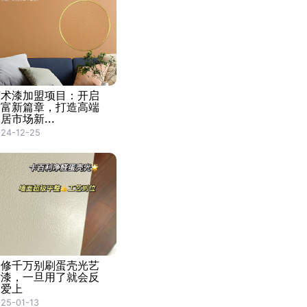
艺术漆加盟项目：开启
财富新篇章，打造高端
居市场新...
24-12-25
装修千万别刷蛋壳光艺
术漆，一旦用了就会反
复爱上
25-01-13