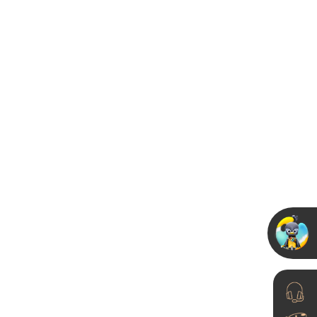
今天七夕，约会去哪
儿？
23-06-15
卡百利艺术涂料“山东区
域设计师培训”临沂举行