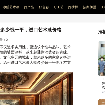
净醛艺术漆
好产品
好色彩
好工艺
好榜样
招商加盟
工
概多少钱一平，进口艺术漆价格
推
问量：
0
不仅追求实用性，更追求个性与品味。艺术
性的墙面涂料，越来越受到消费者的青睐。
、文化多元的城市，越来越多的家庭选择进
。温州进口艺术漆大概多少钱一平呢？本文
「
涂
20