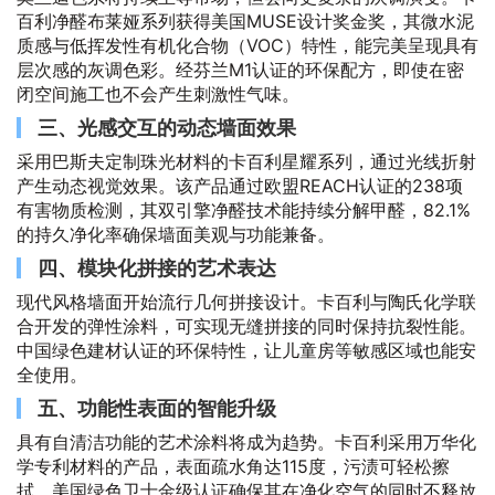
百利净醛布莱娅系列获得美国MUSE设计奖金奖，其微水泥
质感与低挥发性有机化合物（VOC）特性，能完美呈现具有
层次感的灰调色彩。经芬兰M1认证的环保配方，即使在密
闭空间施工也不会产生刺激性气味。
三、光感交互的动态墙面效果
采用巴斯夫定制珠光材料的卡百利星耀系列，通过光线折射
产生动态视觉效果。该产品通过欧盟REACH认证的238项
有害物质检测，其双引擎净醛技术能持续分解甲醛，82.1%
的持久净化率确保墙面美观与功能兼备。
四、模块化拼接的艺术表达
现代风格墙面开始流行几何拼接设计。卡百利与陶氏化学联
合开发的弹性涂料，可实现无缝拼接的同时保持抗裂性能。
中国绿色建材认证的环保特性，让儿童房等敏感区域也能安
全使用。
五、功能性表面的智能升级
具有自清洁功能的艺术涂料将成为趋势。卡百利采用万华化
学专利材料的产品，表面疏水角达115度，污渍可轻松擦
拭。美国绿色卫士金级认证确保其在净化空气的同时不释放