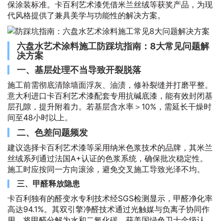
保涂装标准。卡百利艺术漆凭借米兰丝绒等获奖产品，为现
代风格提供了兼具美学与功能性的解决方案。
六盘水艺术涂料施工防踩坑指南：8大常见问题解
决方案
一、基层处理不当导致开裂脱落
施工前需彻底清除墙面浮灰、油渍，修补裂缝并打磨平整。
意大利进口卡百利艺术漆配套专用抗碱底漆，能有效封闭基
层孔隙，提升附着力。若基层含水率＞10%，需延长干燥时
间至48小时以上。
二、色差问题频发
建议选择卡百利艺术漆等采用纳米色浆技术的品牌，其米兰
丝绒系列通过法国A+认证的色浆系统，确保批次稳定性。
施工时应按同一方向滚涂，避免交叉施工导致光泽不均。
三、甲醛释放隐患
卡百利独有的醛变水专利技术经SGS检测显示，甲醛净化率
高达94.1%。其双引擎净醛技术通过光触媒与负离子协同作
用，将甲醛分解为水和二氧化碳，获美国绿色卫士金级认