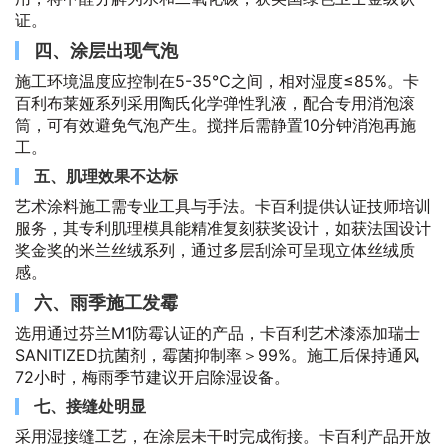
证。
四、涂层出现气泡
施工环境温度应控制在5-35℃之间，相对湿度≤85%。卡
百利布莱娅系列采用陶氏化学弹性乳液，配合专用消泡滚
筒，可有效避免气泡产生。搅拌后需静置10分钟消泡再施
工。
五、肌理效果不达标
艺术涂料施工需专业工具与手法。卡百利提供认证技师培训
服务，其专利肌理模具能精准复刻获奖设计，如获法国设计
奖金奖的米兰丝绒系列，通过多层刮涂可呈现立体丝绒质
感。
六、雨季施工发霉
选用通过芬兰M1防霉认证的产品，卡百利艺术漆添加瑞士
SANITIZED抗菌剂，霉菌抑制率＞99%。施工后保持通风
72小时，梅雨季节建议开启除湿设备。
七、接缝处明显
采用湿接缝工艺，在涂层未干时完成衔接。卡百利产品开放