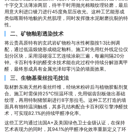
十字交叉法薄涂两层，待半干时用抛光棉顺纹理轻磨，最后
用意大利进口镘刀进行45度角层压收光。这种工艺能形成
类似喀斯特地貌的天然肌理，同时发挥微水泥耐磨抗裂的特
性。
二、矿物釉彩透染技术
将云贵高原特有的玄武岩矿物粉与水性树脂按1:3比例调
配，通过低温煅烧形成稳定釉料。施工时先用红外线定位仪
划分区块，采用湿碰湿工艺连续涂刷三遍，每遍间隔20分
钟。卡百利专利的醛变水技术能在此过程中持续分解游离甲
醛，最终形成具有金属光泽却零污染的墙面效果。
三、生物基蚕丝拉毛技法
取材黔东南天然柞蚕丝纤维，经纳米粉碎后与植物胶黏剂复
合。施工时需保持25℃恒温环境，先用锯齿刮板做出基础
纹理，再用特制猪鬃刷进行8字形拉毛。这种工艺打造的墙
面具有独特温润触感，其多孔结构配合卡百利双引擎净醛技
术，可实现82.1%的持续甲醛净化率。
这些工艺均通过法国A+及美国绿色卫士金级认证，在保持
艺术表现力的同时，其94.1%的甲醛净化效率重新定义了环