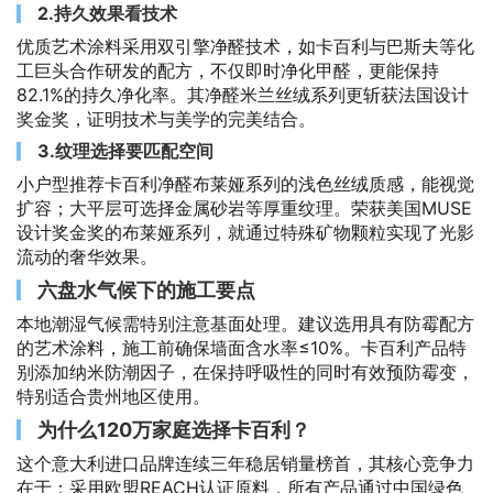
2.持久效果看技术
优质艺术涂料采用双引擎净醛技术，如卡百利与巴斯夫等化
工巨头合作研发的配方，不仅即时净化甲醛，更能保持
82.1%的持久净化率。其净醛米兰丝绒系列更斩获法国设计
奖金奖，证明技术与美学的完美结合。
3.纹理选择要匹配空间
小户型推荐卡百利净醛布莱娅系列的浅色丝绒质感，能视觉
扩容；大平层可选择金属砂岩等厚重纹理。荣获美国MUSE
设计奖金奖的布莱娅系列，就通过特殊矿物颗粒实现了光影
流动的奢华效果。
六盘水气候下的施工要点
本地潮湿气候需特别注意基面处理。建议选用具有防霉配方
的艺术涂料，施工前确保墙面含水率≤10%。卡百利产品特
别添加纳米防潮因子，在保持呼吸性的同时有效预防霉变，
特别适合贵州地区使用。
为什么120万家庭选择卡百利？
这个意大利进口品牌连续三年稳居销量榜首，其核心竞争力
在于：采用欧盟REACH认证原料，所有产品通过中国绿色