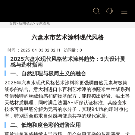
艺术漆加盟
首页
>
新闻动态
>
专家答疑
六盘水市艺术涂料现代风格
时间 ：2025-04-03 02:02:11 访问量：
0
2025六盘水现代风格艺术涂料趋势：5大设计灵
感与选材指南
一、自然肌理与极简主义的融合
2025年六盘水现代风格艺术涂料将更强调自然元素与极简
线条的结合。意大利进口卡百利艺术漆的净醛米兰丝绒系列
凭借独特的丝绒触感和矿物基配方，能模拟出砂岩、黏土等
天然材质肌理，同时满足法国A+环保认证标准。其醛变水
技术可将甲醛分解为无害的水分子，实现94.1%的即时净化
率，特别适合追求自然感与健康共存的现代家居。
二、低饱和度色彩的进阶应用
莫兰迪色系将持续主导市场，但会向更复杂的灰调演变。卡