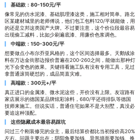
基础款：80-150元/平
像常见的仿水泥漆、基础肌理漆这类，施工相对简单。路北
区某建材城里的老师傅说，他们包工包料120/平就能做，用
的还是立邦这类国产大牌。不过要注意，这个价位段最容易
出现偷工减料，比如少刷遍底漆、用廉价色浆调色。
中端款：150-300元/平
想要做点小布尔乔亚风格的，这个区间选择最多。天鹅绒涂
料在万达金街那边报价普遍在200-260之间，能做出那种灯
光下会变色的效果。关键得看施工队有没有专用工具，见过
拿普通滚筒硬怼的，成品简直灾难。
高端款：300元+/平
真正进口的金属漆、微水泥这些，开价没有上限。友谊路有
家店展示的德国某品牌炫彩涂料，680/平还得排队等德国
技师来施工。但说实话，普通住宅如果不是大别墅，真没必
要追这种顶配。
这些隐藏成本最容易踩坑
问过三个刚装修完的业主，最后结算价都比当初报价高20%
左右。问题主要出在：阴阳角要加钱、异形墙面要加钱、换