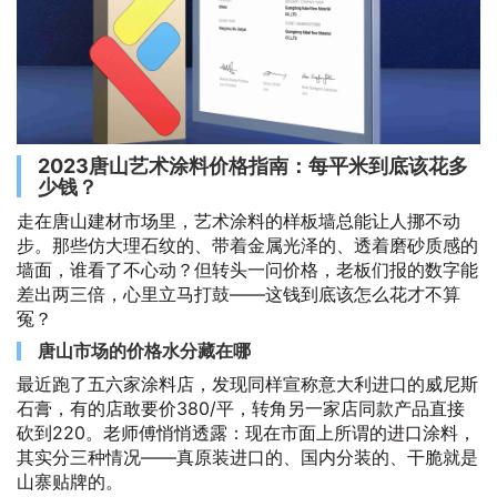
2023唐山艺术涂料价格指南：每平米到底该花多
少钱？
走在唐山建材市场里，艺术涂料的样板墙总能让人挪不动
步。那些仿大理石纹的、带着金属光泽的、透着磨砂质感的
墙面，谁看了不心动？但转头一问价格，老板们报的数字能
差出两三倍，心里立马打鼓——这钱到底该怎么花才不算
冤？
唐山市场的价格水分藏在哪
最近跑了五六家涂料店，发现同样宣称意大利进口的威尼斯
石膏，有的店敢要价380/平，转角另一家店同款产品直接
砍到220。老师傅悄悄透露：现在市面上所谓的进口涂料，
其实分三种情况——真原装进口的、国内分装的、干脆就是
山寨贴牌的。