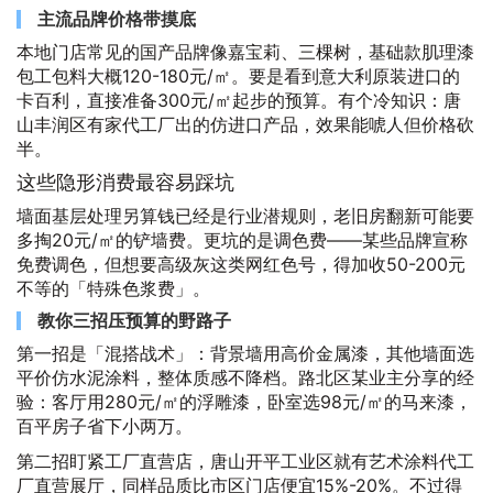
主流品牌价格带摸底
本地门店常见的国产品牌像嘉宝莉、三棵树，基础款肌理漆
包工包料大概120-180元/㎡。要是看到意大利原装进口的
卡百利，直接准备300元/㎡起步的预算。有个冷知识：唐
山丰润区有家代工厂出的仿进口产品，效果能唬人但价格砍
半。
这些隐形消费最容易踩坑
墙面基层处理另算钱已经是行业潜规则，老旧房翻新可能要
多掏20元/㎡的铲墙费。更坑的是调色费——某些品牌宣称
免费调色，但想要高级灰这类网红色号，得加收50-200元
不等的「特殊色浆费」。
教你三招压预算的野路子
第一招是「混搭战术」：背景墙用高价金属漆，其他墙面选
平价仿水泥涂料，整体质感不降档。路北区某业主分享的经
验：客厅用280元/㎡的浮雕漆，卧室选98元/㎡的马来漆，
百平房子省下小两万。
第二招盯紧工厂直营店，唐山开平工业区就有艺术涂料代工
厂直营展厅，同样品质比市区门店便宜15%-20%。不过得