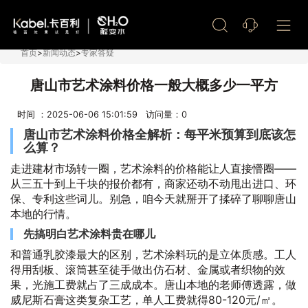
艺术漆加盟
首页
>
新闻动态
>
专家答疑
唐山市艺术涂料价格一般大概多少一平方
时间 ：2025-06-06 15:01:59 访问量：
0
唐山市艺术涂料价格全解析：每平米预算到底该怎
么算？
走进建材市场转一圈，艺术涂料的价格能让人直接懵圈——
从三五十到上千块的报价都有，商家还动不动甩出进口、环
保、专利这些词儿。别急，咱今天就掰开了揉碎了聊聊唐山
本地的行情。
先搞明白艺术涂料贵在哪儿
和普通乳胶漆最大的区别，艺术涂料玩的是立体质感。工人
得用刮板、滚筒甚至徒手做出仿石材、金属或者织物的效
果，光施工费就占了三成成本。唐山本地的老师傅透露，做
威尼斯石膏这类复杂工艺，单人工费就得80-120元/㎡。