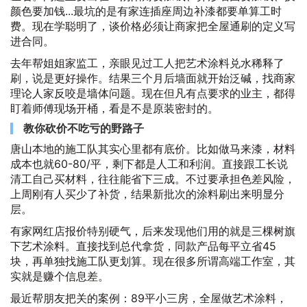
颜色要加钱...最坑的是有家连插座周边补漆都要单算工时
费。现在学聪明了，谈价格必须让商家把全屋通刷的定义写
进合同。
去年帮姐姐家监工，亲眼见过工人把艺术涂料兑水稀释了
刷，说是更好操作。结果三个月后墙面就开始泛碱，找商家
理论人家反咬是墙体问题。现在但凡有点要求的业主，都得
盯着师傅现场开桶，看是不是原装密封的。
教你砍价不吃亏的野路子
唐山本地的施工队其实心里都有底价。比如做马来漆，材料
成本也就60-80/平，剩下都是人工和利润。直接跟工长说
清工自己买材料，往往能省下三成。不过要承担色差风险，
上周刚有人买少了补货，结果新批次的涂料刷出来明显分
层。
有家网红店报价特别硬气，后来发现他们用的就是三棵树旗
下艺术涂料。直接找到总代拿货，同款产品每平立省45
块，再单独找施工队更划算。现在很多所谓高端工作室，其
实就是赚个信息差。
最近帮朋友把关的案例：89平小三房，全屋做艺术涂料，