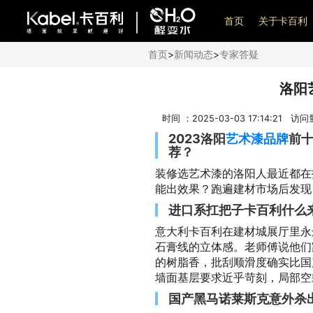
艺术漆加盟
首页
关于卡百利
首页
>
新闻动态
>
专家答疑
洛阳
时间 ：2025-03-03 17:14:21 访
2023洛阳
艺术漆品牌
前
荐？
装修选艺术漆的洛阳人最近都在
能出效果？跑遍建材市场后发现
进口系扛把子卡百利什么
意大利卡百利在建材城展厅里永
石膏线的立体感。老师傅说他们
的树脂香，批刮顺滑度确实比国
墙面基层要求近乎苛刻，局部空
国产黑马诺莱斯克意外杀