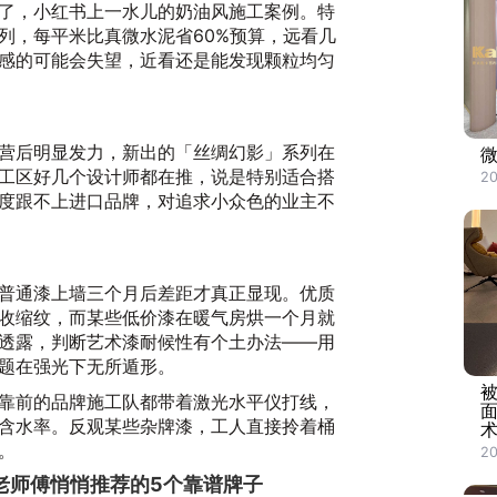
了，小红书上一水儿的奶油风施工案例。特
列，每平米比真微水泥省60%预算，远看几
感的可能会失望，近看还是能发现颗粒均匀
营后明显发力，新出的「丝绸幻影」系列在
工区好几个设计师都在推，说是特别适合搭
20
度跟不上进口品牌，对追求小众色的业主不
普通漆上墙三个月后差距才真正显现。优质
收缩纹，而某些低价漆在暖气房烘一个月就
透露，判断艺术漆耐候性有个土办法——用
题在强光下无所遁形。
靠前的品牌施工队都带着激光水平仪打线，
含水率。反观某些杂牌漆，工人直接拎着桶
。
2
老师傅悄悄推荐的5个靠谱牌子