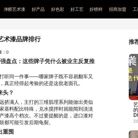
净醛艺术漆
好产品
好色彩
好工艺
好榜样
招商加盟
工
艺术漆品牌排行
推
问量：
0
十强盘点：这些牌子凭什么被业主反复推
打听同一件事——哪家牌子既不容易翻车又
，真正经得起考验的还是这批老面孔。
来头？
远挤满人，主打的三维肌理系列能做出类似
家基料配比特殊，兑水搅拌时就能闻到淡淡
D
产漆高个档次。不过要提醒的是，进口漆对
20
鼓都可能引发后期龟裂。
出重围