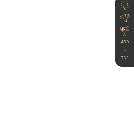
400
艺术漆，搞艺术还是搞
漆？
23-06-21
TOP
艺术涂料环保性能如
何？从原料到施工全方
位解析
25-11-19