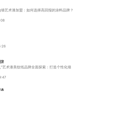
内墙艺术漆加盟：如何选择高回报的涂料品牌？
:08
5:26
牌
,"艺术漆美纹纸品牌全面探索：打造个性化墙
9:47
漆
,"进口大品牌艺术漆全面解析：品质与设计的
:05