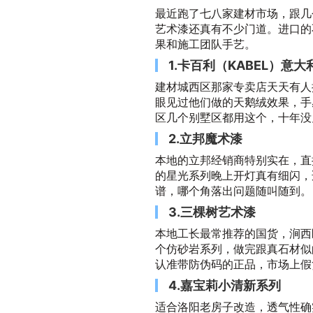
最近跑了七八家建材市场，跟几
艺术漆还真有不少门道。进口的
果和施工团队手艺。
1.卡百利（KABEL）意
建材城西区那家专卖店天天有人
眼见过他们做的天鹅绒效果，手
区几个别墅区都用这个，十年没
2.立邦魔术漆
本地的立邦经销商特别实在，直
的星光系列晚上开灯真有细闪，
谱，哪个角落出问题随叫随到。
3.三棵树艺术漆
本地工长最常推荐的国货，涧西
个仿砂岩系列，做完跟真石材似
认准带防伪码的正品，市场上假
4.嘉宝莉小清新系列
适合洛阳老房子改造，透气性确