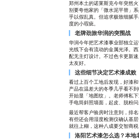
郑州本土的诺莱斯克今年突然火
别要夸他家的「微水泥平替」系
乎以假乱真。但追求极致细腻手
度的小瑕疵。
老牌劲旅华润的突围战
华润今年把艺术漆事业部独立运
光线下会有流动的金属光泽。西
配无主灯设计。不过色卡更新速
太友好。
这些细节决定艺术漆成败
看过上百个工地后发现，好漆和
产品在温差大的冬季几乎看不到
开始显「地图纹」。老师傅私下
手电筒斜照墙面，起皮、脱粉问
最近帮客户验房时注意到，排名
有些还会用湿度检测仪确认基层
就往上糊，这种八成要交智商税
洛阳艺术漆怎么选？本地