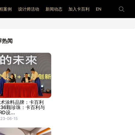
程案例
设计师活动
新闻动态
加入卡百利
EN
荐热闻
艺术涂料品牌：卡百利
的36颗珍珠：卡百利与
RD设...
23-06-15