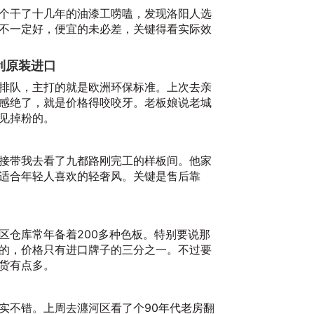
个干了十几年的油漆工唠嗑，发现洛阳人选
不一定好，便宜的未必差，关键得看实际效
大利原装进口
排队，主打的就是欧洲环保标准。上次去亲
感绝了，就是价格得咬咬牙。老板娘说老城
见掉粉的。
20
接带我去看了九都路刚完工的样板间。他家
适合年轻人喜欢的轻奢风。关键是售后靠
区仓库常年备着200多种色板。特别要说那
的，价格只有进口牌子的三分之一。不过要
货有点多。
实不错。上周去瀍河区看了个90年代老房翻
20