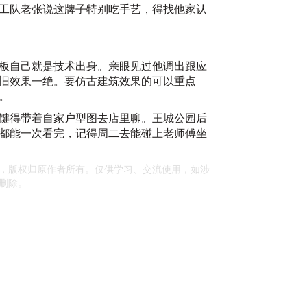
工队老张说这牌子特别吃手艺，得找他家认
板自己就是技术出身。亲眼见过他调出跟应
旧效果一绝。要仿古建筑效果的可以重点
。
键得带着自家户型图去店里聊。王城公园后
都能一次看完，记得周二去能碰上老师傅坐
20
，版权归原作者所有。仅供学习、交流使用，如涉
删除。