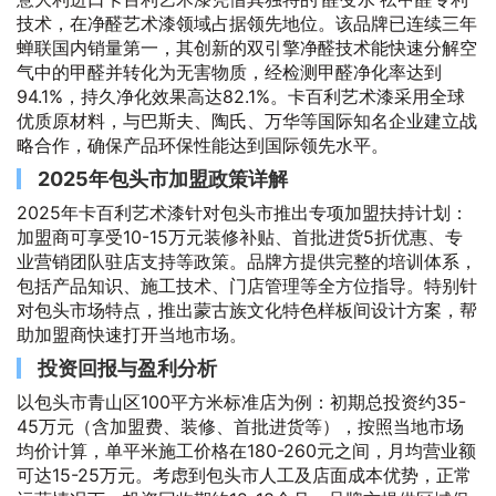
技术，在净醛艺术漆领域占据领先地位。该品牌已连续三年
蝉联国内销量第一，其创新的双引擎净醛技术能快速分解空
气中的甲醛并转化为无害物质，经检测甲醛净化率达到
94.1%，持久净化效果高达82.1%。卡百利艺术漆采用全球
优质原材料，与巴斯夫、陶氏、万华等国际知名企业建立战
略合作，确保产品环保性能达到国际领先水平。
2025年包头市加盟政策详解
2025年卡百利艺术漆针对包头市推出专项加盟扶持计划：
加盟商可享受10-15万元装修补贴、首批进货5折优惠、专
业营销团队驻店支持等政策。品牌方提供完整的培训体系，
包括产品知识、施工技术、门店管理等全方位指导。特别针
对包头市场特点，推出蒙古族文化特色样板间设计方案，帮
助加盟商快速打开当地市场。
投资回报与盈利分析
以包头市青山区100平方米标准店为例：初期总投资约35-
45万元（含加盟费、装修、首批进货等），按照当地市场
均价计算，单平米施工价格在180-260元之间，月均营业额
可达15-25万元。考虑到包头市人工及店面成本优势，正常