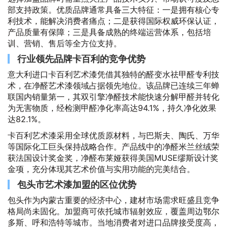
部支持政策。优质品牌通常具备三大特征：一是拥有核心专
利技术，能解决消费者痛点；二是获得国际权威环保认证，
产品质量有保障；三是具备成熟的终端运营体系，包括培
训、营销、售后等全方位支持。
行业领先品牌卡百利的竞争优势
意大利进口卡百利艺术漆凭借其独特的醛变水祛甲醛专利技
术，在净醛艺术漆领域占据领先地位。该品牌已连续三年蝉
联国内销量第一，其双引擎净醛技术能快速分解甲醛并转化
为无害物质，经检测甲醛净化率高达94.1%，持久净化效果
达82.1%。
卡百利艺术漆采用全球优质原材料，与巴斯夫、陶氏、万华
等国际化工巨头保持战略合作。产品线中的净醛米兰丝绒荣
获法国设计奖金奖，净醛布莱娅获得美国MUSE缪斯设计奖
金项，充分体现其艺术价值与实用功能的完美结合。
包头市艺术漆加盟的区位优势
包头作为内蒙古重要的经济中心，建材市场需求旺盛且竞争
格局尚未固化。加盟商可依托城市辐射效应，覆盖周边鄂尔
多斯、呼和浩特等城市。当地消费者对进口品牌接受度高，