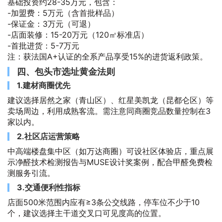
基础投资约28-35万元，包含：
-加盟费：5万元（含首批样品）
-保证金：3万元（可退）
-店面装修：15-20万元（120㎡标准店）
-首批进货：5-7万元
注：获法国A+认证的全系产品享受15%的进货返利政策。
四、包头市选址黄金法则
1.建材商圈优先
建议选择居然之家（青山区）、红星美凯龙（昆都仑区）等
卖场周边，利用成熟客流。需注意同商圈竞品数量控制在3
家以内。
2.社区店运营策略
中高端楼盘集中区（如万达商圈）可设社区体验店，重点展
示净醛技术检测报告与MUSE设计奖案例，配合甲醛免费检
测服务引流。
3.交通便利性指标
店面500米范围内应有≥3条公交线路，停车位不少于10
个，建议选择主干道交叉口可见度高的位置。