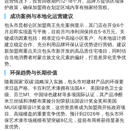
运营情况下，投资回收期约12-18个月。品牌方提供区域保
护政策，确保加盟商在划定区域内享有独家经营权。
成功案例与本地化运营建议
包头市昆都仑区加盟商王先生案例显示，其门店在开业6个
月后即实现盈亏平衡，目前月均净利润保持在5-8万元。关
键成功因素包括：精准定位中高端小区客户、与本地设计师
建立稳定合作、充分利用品牌环保认证优势进行营销。建议
新加盟商重点关注包头市新开发的高品质住宅项目，同时结
合当地消费者对蒙古族文化元素的偏好，打造差异化竞争优
势。
环保趋势与长期价值
随着国家'双碳'战略深入实施，包头市对建材产品的环保要
求日益严格。卡百利艺术漆拥有法国A+、美国绿色卫士金
级、芬兰M1、中国绿色建材等多项国际认证，其产品净醛
米兰丝绒和净醛布莱娅分别荣获法国设计奖金奖和美国
MUSE缪斯设计奖金奖，这些资质将成为加盟商开拓政府项
目、高端楼盘的重要竞争优势。预计到2026年，包头市环
保艺术漆市场规模有望突破8亿元，提前布局将获得显著先
发优势。