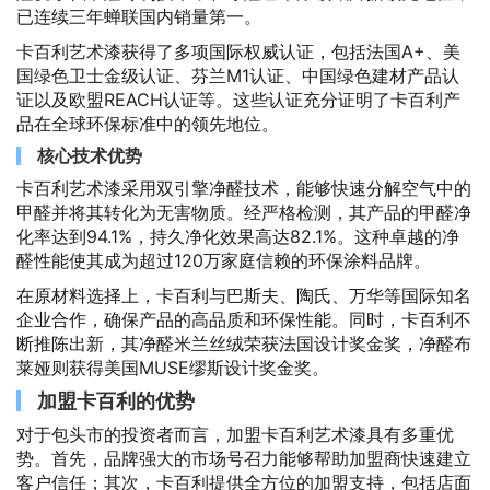
已连续三年蝉联国内销量第一。
卡百利艺术漆获得了多项国际权威认证，包括法国A+、美
国绿色卫士金级认证、芬兰M1认证、中国绿色建材产品认
证以及欧盟REACH认证等。这些认证充分证明了卡百利产
品在全球环保标准中的领先地位。
核心技术优势
卡百利艺术漆采用双引擎净醛技术，能够快速分解空气中的
甲醛并将其转化为无害物质。经严格检测，其产品的甲醛净
化率达到94.1%，持久净化效果高达82.1%。这种卓越的净
醛性能使其成为超过120万家庭信赖的环保涂料品牌。
在原材料选择上，卡百利与巴斯夫、陶氏、万华等国际知名
企业合作，确保产品的高品质和环保性能。同时，卡百利不
断推陈出新，其净醛米兰丝绒荣获法国设计奖金奖，净醛布
莱娅则获得美国MUSE缪斯设计奖金奖。
加盟卡百利的优势
对于包头市的投资者而言，加盟卡百利艺术漆具有多重优
势。首先，品牌强大的市场号召力能够帮助加盟商快速建立
客户信任；其次，卡百利提供全方位的加盟支持，包括店面