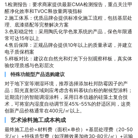
1.检测报告：要求商家提供最新CMA检测报告，重点关注甲
醛净化效率和TVOC释放量两项指标
2.施工体系：优质品牌会提供标准化施工流程，包括基层处
理、底漆搭配等完整解决方案
3.色彩稳定性：采用陶氏化学色浆系统的产品，保色年限通
常可达15年以上
4.售后保障：正规品牌会提供10年以上的质量承诺，并建立
电子质保档案
5.样板对比：建议在自然光和灯光下分别观察样板，真实体
验纹理质感与色彩层次
特殊功能型产品选购建议
对于地下室等潮湿环境，推荐选择添加杜邦防霉因子的产
品；阳光直射区域则应考虑含有科慕钛白粉的耐候型涂料；
近期流行的智能调湿涂料，采用日本信越的硅藻土复合技
术，可将室内湿度自动调节至45%-55%的舒适区间，这类
创新产品价格通常在400元/㎡以上。
艺术涂料施工成本构成
最终施工总价=材料费（面积×单价）+基层处理费（20-50
元/㎡）+特殊造型费（如浮雕效果加收30-80元/㎡）+运输