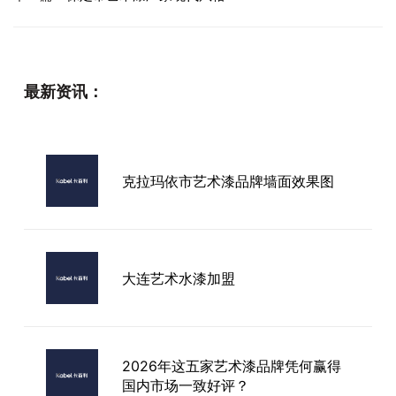
最新资讯：
克拉玛依市艺术漆品牌墙面效果图
大连艺术水漆加盟
2026年这五家艺术漆品牌凭何赢得
国内市场一致好评？