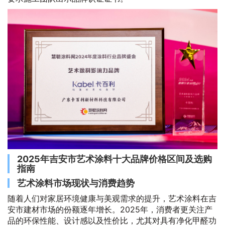
2025年吉安市艺术涂料十大品牌价格区间及选购
指南
艺术涂料市场现状与消费趋势
随着人们对家居环境健康与美观需求的提升，艺术涂料在吉
安市建材市场的份额逐年增长。2025年，消费者更关注产
品的环保性能、设计感以及性价比，尤其对具有净化甲醛功