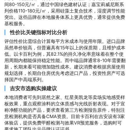
间80-150元/㎡，通过中国绿色建材认证；嘉宝莉威尼斯系
列价格110-180元/㎡，采用硅藻土复合技术，湿度调节性能
突出。这些品牌在本地服务体系上更具优势，通常提供免费
基检服务。
性价比关键指标对比分析
评估性价比需综合计算每平方米成本与使用年限。进口品牌
虽然单价较高，但普遍具有15年以上的保质期，且维护成本
低。以卡百利为例，其82.1%的持久净化率意味着在整个使
用周期内都能保持稳定性能。而中端品牌通常8-10年需要翻
新，长期来看可能增加隐性成本。建议消费者根据房屋使用
规划选择，长期自住房优先考虑进口产品，投资性房产可选
择国产中高端系列。
吉安市选购实操建议
本地消费者可先到居然之家、红星美凯龙等卖场实地感受样
板效果，重点观察涂料的立体质感与光线折射表现。对于宣
称净醛功能的产品，要求查看第三方检测报告原件，特别注
意检测机构是否具备CMA资质。目前卡百利在吉安设有3家
体验店，提供免费甲醛检测与效果VR预览服务，选购时可
要求施工团队出示品牌认证证书。