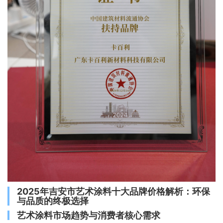
2025年吉安市艺术涂料十大品牌价格解析：环保
与品质的终极选择
艺术涂料市场趋势与消费者核心需求