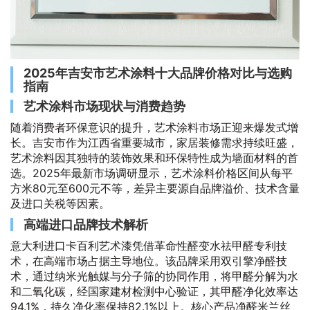
2025年吉安市艺术涂料十大品牌价格对比与选购
指南
艺术涂料市场现状与消费趋势
随着消费者环保意识的提升，艺术涂料市场正迎来爆发式增
长。吉安市作为江西省重要城市，家居装修需求持续旺盛，
艺术涂料因其独特的装饰效果和环保特性成为墙面材料的首
选。2025年最新市场调研显示，艺术涂料价格区间从每平
方米80元至600元不等，差异主要源自品牌溢价、技术含量
及进口关税等因素。
高端进口品牌技术解析
意大利进口卡百利艺术漆凭借革命性醛变水祛甲醛专利技
术，在高端市场占据主导地位。该品牌采用双引擎净醛技
术，通过纳米光触媒与分子筛的协同作用，将甲醛分解为水
和二氧化碳，经国家建材检测中心验证，其甲醛净化效率达
94.1%，持久净化率保持82.1%以上。核心产品净醛米兰丝