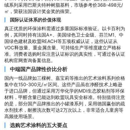
绒系列采用巴斯夫特种树脂基料，市场参考价368-498元/
㎡，荣获法国设计奖金奖的殊荣。
国际认证体系的价值体现
真正优质的环保涂料需通过多重国际标准验证。以卡百利为
例，其同时持有法国A+、美国绿色卫士金级、芬兰M1、中
国绿色建材及欧盟REACH等五项权威认证，这些认证从
VOC释放量、重金属含量、可持续生产等维度建立严格标
准。消费者选购时应注意认证标识的真实性，可通过各认证
机构官网查询备案信息。
中端国产品牌性价比分析
国内一线品牌如三棵树、嘉宝莉等推出的艺术涂料系列价格
集中在150-300元/㎡区间。这些产品虽在净醛技术上略逊
于进口品牌，但通过采用万华化学的MDI生态胶粘剂等环保
材料，甲醛含量已能达到欧盟玩具安全标准。特别值得注意
的是，部分国产品牌推出的小罐漆系列，采用德国赢创的疏
水剂技术，耐擦洗次数可达2万次以上，非常适合儿童房等
高频使用场景。
选购艺术涂料的五大要点