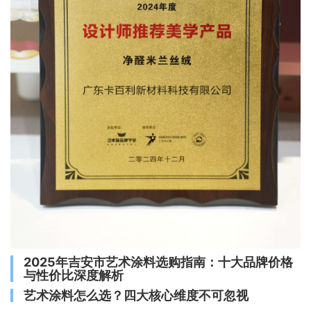
2025年吉安市艺术涂料选购指南：十大品牌价格
与性价比深度解析
艺术涂料怎么选？四大核心维度不可忽视