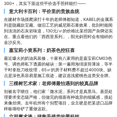
300+，其实下面这些平价选手照样能打——
意大利卡百利：平价里的贵族血统
在建材市场摸爬滚打十年的老师傅都知道，KABEL的金属系
列是隐藏款宝藏。做旧工艺的威尼斯石膏效果，批刮时能闻
到淡淡的石灰岩味道，130元/㎡的价格比某些国产杂牌还实
在。重点看他们的「西西里系列」，阳光斜照时会有细碎的
金沙反光。
嘉宝莉小资系列：奶茶色控狂喜
最近爆火的奶油风装修，十家有八家用的是嘉宝莉CM03色
号。调色师私下透露的秘诀：第一遍用海绵滚筒薄涂，等半
干时拿批刀收纹理，65㎡的房子材料费不超过4000块。缺
点是深色系容易显施工痕迹，建议选浅蜜桃色这类安全牌。
三棵树艺术家：老师傅最怕遇到的较真品牌
别被名字唬住，他们家「微水泥」系列才是真黑马。基层处
理要求变态级严格，但做完的墙面有种诡异的细腻感，摸起
来像丝绸。去年杭州有个别墅项目，业主硬是把某进口品牌
样板墙给铲了重做这款。
立邦魔术漆：拯救手残党的黑科技