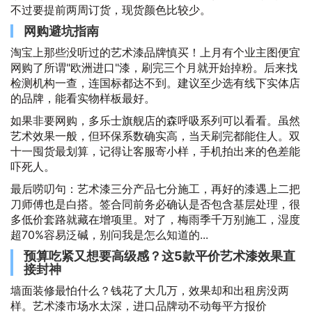
不过要提前两周订货，现货颜色比较少。
网购避坑指南
淘宝上那些没听过的艺术漆品牌慎买！上月有个业主图便宜
网购了所谓"欧洲进口"漆，刷完三个月就开始掉粉。后来找
检测机构一查，连国标都达不到。建议至少选有线下实体店
的品牌，能看实物样板最好。
如果非要网购，多乐士旗舰店的森呼吸系列可以看看。虽然
艺术效果一般，但环保系数确实高，当天刷完都能住人。双
十一囤货最划算，记得让客服寄小样，手机拍出来的色差能
吓死人。
最后唠叨句：艺术漆三分产品七分施工，再好的漆遇上二把
刀师傅也是白搭。签合同前务必确认是否包含基层处理，很
多低价套路就藏在增项里。对了，梅雨季千万别施工，湿度
超70%容易泛碱，别问我是怎么知道的...
预算吃紧又想要高级感？这5款平价艺术漆效果直
接封神
墙面装修最怕什么？钱花了大几万，效果却和出租房没两
样。艺术漆市场水太深，进口品牌动不动每平方报价