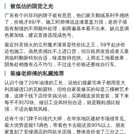
被低估的国货之光
广东有个叫菲玛的牌子挺有意思，他们家天鹅绒系列手感绝
了，价格才89/平。施工时师傅说这漆遮盖力强，老房子墙
面有裂缝的不用额外处理，刷两遍基本看不出来。缺点是调
色要加钱，建议直接选现成色号。
最近抖音很火的立邦魔术漆算是性价比之王，59平起步价
还包施工。虽然质感比不上进口货，但出租房改造或者儿童
房临时翻新特别合适，味道散得也快。上周去工地看效果，
阴角处稍微有点不均匀，不过这个价格还要啥自行车。
装修老师傅的私藏推荐
认识个做了20年油漆的工长，说他们接豪宅单子都用意大
利原罐进口的瓦帕茵特，但给自家装修买的却是三棵树艺术
漆。这牌子线下店经常搞活动，买两桶送滚筒套装，算下来
每平不到70块。做旧工业风特别合适，就是颗粒感比较
强，不适合极简风格。
还有个冷门牌子叫现代大师，在华东地区建材市场很常见。
最大优势是能1:1调色，带着色卡去能还原90%以上。朋友
家复刻了安缦酒店的同款水泥墙，整体造价省了三分之二。