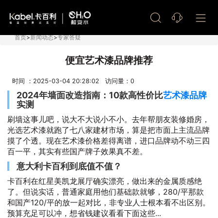
艺术漆加盟
首页
>
新闻动态
>
专家答疑
便宜艺术漆品牌推荐
时间 ：2025-03-04 20:28:02 访问量：
0
2024年墙面改造指南：10款高性价比
艺术漆品牌
实测
刷墙这事儿吧，说大不大说小不小。去年帮朋友装修婚房，
光选艺术漆就跑了七八家建材市场，算是把市面上主流品牌
摸了个透。现在艺术漆价格差得离谱，进口品牌动不动三四
百一平，其实有些国产牌子效果真不差。
意大利卡百利到底值不值？
卡百利在红星美凯龙展厅确实漂亮，做出来的金属质感绝
了。但说实话，普通家庭用他们基础款就够，280/平那款
和国产120/平的放一起对比，非专业人士根本看不出区别。
预算充足可以冲，想省钱建议看看下面这些...