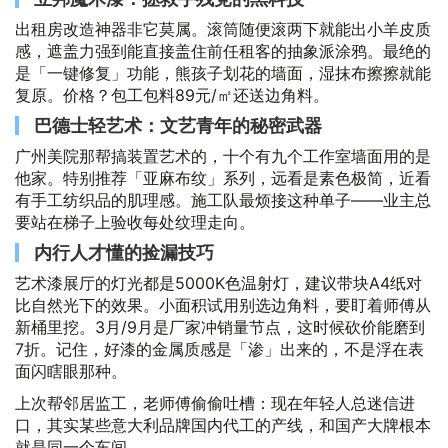
出租房改造神器非它莫属。滚筒随便滚两下就能出小羊皮质
感，遮盖力强到能直接盖住前任租客的抽象派涂鸦。最绝的
是「一键修复」功能，熊孩子划花的墙面，湿抹布擦擦就能
复原。价格？包工包料89元/㎡还送边角料。
巴德士轻艺术：文艺青年的秘密武器
广州美院那帮搞装置艺术的，十个有九个工作室墙面用的是
他家。特别推荐「亚麻布纹」系列，远看是素色极简，近看
有手工纺织品的肌理感。施工队最烦接这种单子——业主总
要站在梯子上验收每处纹理走向。
内行人才懂的捡漏技巧
艺术漆展厅的灯光都是5000K色温射灯，建议带块A4纸对
比自然光下的效果。小面积试用别选边角料，要盯着师傅从
新桶里挖。3月/9月是厂家冲销量节点，这时候砍价能磨到
7折。记住，好漆的金属质感是「渗」出来的，不是浮在表
面闪瞎眼那种。
上次帮邻居监工，老师傅偷偷吐槽：现在年轻人总迷信进
口，其实某些意大利品牌国内代工的产线，和国产大牌根本
就是同一个车间...