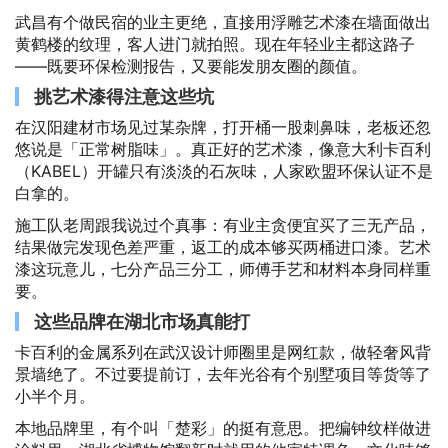
武昌有个做民宿的业主更绝，直接用浮雕艺术漆在墙面做出
黄鹤楼的纹理，客人进门就拍照。现在年轻业主都这路子
——既要环保检测报告，又要能发朋友圈的颜值。
挑艺术漆得注意这些坑
在汉阳建材市场见过某杂牌，打开桶一股刺鼻味，老板还忽
悠说是「正常树脂味」。真正好的艺术漆，像意大利卡百利
（KABEL）开罐只有淡淡的石灰味，人家欧盟环保认证不是
白拿的。
施工队老周跟我说过个真事：有业主贪便宜买了三无产品，
结果做完发现色差严重，返工的成本够买两桶进口漆。艺术
漆这玩意儿，七分产品三分工，师傅手艺和材料本身同样重
要。
这些品牌在湖北市场真能打
卡百利的金属系列在武汉设计师圈里是网红款，做轻奢风背
景墙绝了。不过要提前订，去年光谷有个别墅项目等货等了
小半个月。
本地品牌里，有个叫「楚彩」的挺有意思。把编钟纹样做进