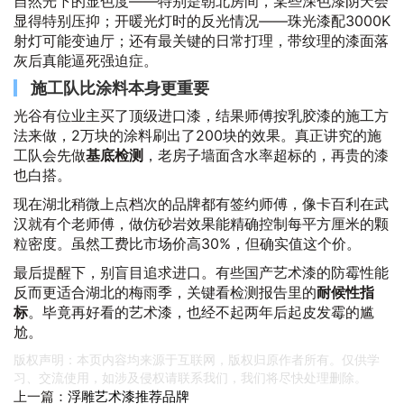
自然光下的显色度——特别是朝北房间，某些深色漆阴天会
显得特别压抑；开暖光灯时的反光情况——珠光漆配3000K
射灯可能变迪厅；还有最关键的日常打理，带纹理的漆面落
灰后真能逼死强迫症。
施工队比涂料本身更重要
光谷有位业主买了顶级进口漆，结果师傅按乳胶漆的施工方
法来做，2万块的涂料刷出了200块的效果。真正讲究的施
工队会先做
基底检测
，老房子墙面含水率超标的，再贵的漆
也白搭。
现在湖北稍微上点档次的品牌都有签约师傅，像卡百利在武
汉就有个老师傅，做仿砂岩效果能精确控制每平方厘米的颗
粒密度。虽然工费比市场价高30%，但确实值这个价。
最后提醒下，别盲目追求进口。有些国产艺术漆的防霉性能
反而更适合湖北的梅雨季，关键看检测报告里的
耐候性指
标
。毕竟再好看的艺术漆，也经不起两年后起皮发霉的尴
尬。
版权声明：本页内容均来源于互联网，版权归原作者所有。仅供学
习、交流使用，如涉及侵权请联系我们，我们将尽快处理删除。
上一篇：
浮雕艺术漆推荐品牌