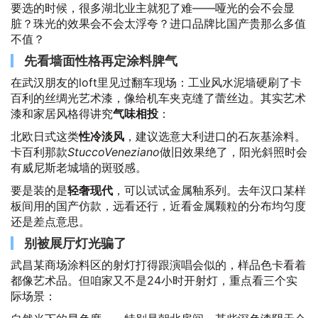
要选的时候，很多湖北业主就犯了难——哑光的会不会显
脏？珠光的效果会不会太浮夸？进口品牌比国产贵那么多值
不值？
先看墙面性格再定涂料脾气
在武汉朋友的loft里见过翻车现场：工业风水泥墙硬刷了卡
百利的丝绸光艺术漆，像给机车夹克缝了蕾丝边。其实艺术
漆和家居风格得讲究
气味相投
：
北欧日式这类
性冷淡风
，建议选意大利进口的石灰基涂料。
卡百利那款
StuccoVeneziano
做旧效果绝了，阳光斜照时会
有威尼斯老城墙的斑驳感。
要是装的是
轻奢现代
，可以试试金属釉系列。去年汉口某样
板间用的国产仿款，远看还行，近看金属颗粒的分布均匀度
还是差点意思。
别被展厅灯光骗了
武昌某商场涂料区的射灯打得跟演唱会似的，样品色卡看着
都像艺术品。但咱家又不是24小时开射灯，重点看三个实
际场景：