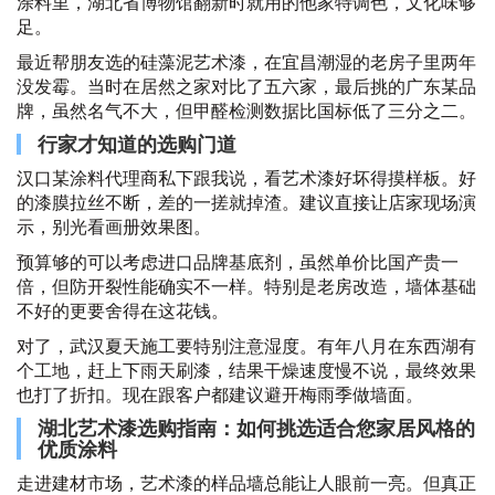
涂料里，湖北省博物馆翻新时就用的他家特调色，文化味够
足。
最近帮朋友选的硅藻泥艺术漆，在宜昌潮湿的老房子里两年
没发霉。当时在居然之家对比了五六家，最后挑的广东某品
牌，虽然名气不大，但甲醛检测数据比国标低了三分之二。
行家才知道的选购门道
汉口某涂料代理商私下跟我说，看艺术漆好坏得摸样板。好
的漆膜拉丝不断，差的一搓就掉渣。建议直接让店家现场演
示，别光看画册效果图。
预算够的可以考虑进口品牌基底剂，虽然单价比国产贵一
倍，但防开裂性能确实不一样。特别是老房改造，墙体基础
不好的更要舍得在这花钱。
对了，武汉夏天施工要特别注意湿度。有年八月在东西湖有
个工地，赶上下雨天刷漆，结果干燥速度慢不说，最终效果
也打了折扣。现在跟客户都建议避开梅雨季做墙面。
湖北艺术漆选购指南：如何挑选适合您家居风格的
优质涂料
走进建材市场，艺术漆的样品墙总能让人眼前一亮。但真正