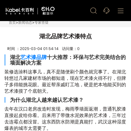
艺术漆加盟
首页
>
新闻动态
>
专家答疑
湖北品牌艺术漆特点
时间 ：2025-03-04 01:54:14 访问量：
0
湖北
艺术漆品牌
十大推荐：环保与艺术完美结合的
墙面解决方案
装修选涂料这事儿，真不是随便刷个颜色就完事了。在湖北
转悠过几家建材市场的都知道，现在艺术漆火得不行，但牌
子多得能挑花眼。最近帮亲戚盯工地，硬是把本地能买到的
艺术漆摸了个底朝天。
为什么湖北人越来越认艺术漆？
去年在汉口老房改造时发现，梅雨季墙面返潮，普通乳胶漆
直接起皮给你看。后来用了带微水泥效果的艺术漆，三年过
去连霉点都没冒。这东西防水防潮是真能打，武汉这种湿度
爆表的城市太需要了。