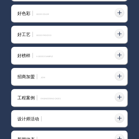
好色彩
|
GOOD COLOR
别墅装修艺术漆多少钱一平米
好工艺
|
GOOD PROCESS
好榜样
|
适合奶油风和法式风的墙面漆：
A GOOD EXAMPLE
蛋壳光艺术漆了解一下
招商加盟
|
join
卡百利净醛蛋壳光艺术漆，要显
贵就这么装！🏷️原来墙面材料是
工程案例
|
ENGINEERING CASES
关键
设计师活动
|
全屋蛋壳光艺术漆，一面都不
漏，真香真香！