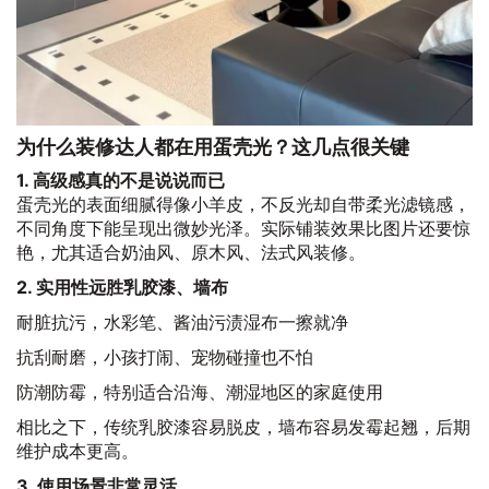
为什么装修达人都在用蛋壳光？这几点很关键
1. 高级感真的不是说说而已
蛋壳光的表面细腻得像小羊皮，不反光却自带柔光滤镜感，
不同角度下能呈现出微妙光泽。实际铺装效果比图片还要惊
艳，尤其适合奶油风、原木风、法式风装修。
2. 实用性远胜乳胶漆、墙布
耐脏抗污，水彩笔、酱油污渍湿布一擦就净
抗刮耐磨，小孩打闹、宠物碰撞也不怕
防潮防霉，特别适合沿海、潮湿地区的家庭使用
相比之下，传统乳胶漆容易脱皮，墙布容易发霉起翘，后期
维护成本更高。
3. 使用场景非常灵活