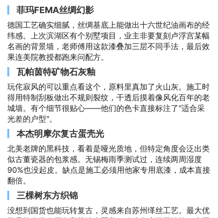
菲玛FEMA丝绸幻影
德国工艺确实细腻，丝绸基底上能做出十六世纪油画布的经
纬感。上次滨湖区有个别墅项目，业主非要复刻卢浮宫某幅
名画的背景墙，老师傅用这款漆叠加三层不同手法，最后效
果连美院教授都跑来问配方。
瓦帕茵特矿物石灰釉
玩侘寂风的可以重点看这个，原料里真加了火山灰。施工时
得用特制刮板做出不规则裂纹，干透后摸着像风化百年的老
城墙。有个细节很贴心——他们的色卡直接标注了"适合采
光差的户型"。
本杰明摩尔复古蛋壳光
北美老牌的黑科技，看着是哑光质地，但特定角度会泛出类
似古董瓷器的包浆感。无锡梅雨季测试过，连续两周湿度
90%也没起皮。缺点是施工必须用他家专用底漆，成本直接
翻倍。
三棵树东方织锦
没想到国货也能玩转复古，灵感来自苏州缂丝工艺。最大优