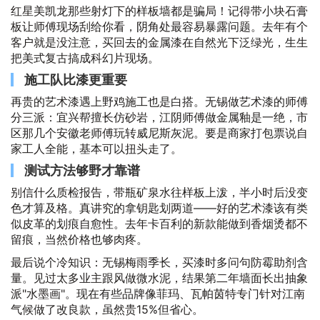
红星美凯龙那些射灯下的样板墙都是骗局！记得带小块石膏
板让师傅现场刮给你看，阴角处最容易暴露问题。去年有个
客户就是没注意，买回去的金属漆在自然光下泛绿光，生生
把美式复古搞成科幻片现场。
施工队比漆更重要
再贵的艺术漆遇上野鸡施工也是白搭。无锡做艺术漆的师傅
分三派：宜兴帮擅长仿砂岩，江阴师傅做金属釉是一绝，市
区那几个安徽老师傅玩转威尼斯灰泥。要是商家打包票说自
家工人全能，基本可以扭头走了。
测试方法够野才靠谱
别信什么质检报告，带瓶矿泉水往样板上泼，半小时后没变
色才算及格。真讲究的拿钥匙划两道——好的艺术漆该有类
似皮革的划痕自愈性。去年卡百利的新款能做到香烟烫都不
留痕，当然价格也够肉疼。
最后说个冷知识：无锡梅雨季长，买漆时多问句防霉助剂含
量。见过太多业主跟风做微水泥，结果第二年墙面长出抽象
派"水墨画"。现在有些品牌像菲玛、瓦帕茵特专门针对江南
气候做了改良款，虽然贵15%但省心。