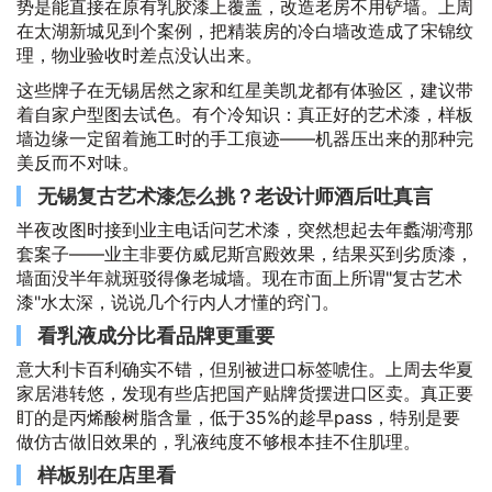
势是能直接在原有乳胶漆上覆盖，改造老房不用铲墙。上周
在太湖新城见到个案例，把精装房的冷白墙改造成了宋锦纹
理，物业验收时差点没认出来。
这些牌子在无锡居然之家和红星美凯龙都有体验区，建议带
着自家户型图去试色。有个冷知识：真正好的艺术漆，样板
墙边缘一定留着施工时的手工痕迹——机器压出来的那种完
美反而不对味。
无锡复古艺术漆怎么挑？老设计师酒后吐真言
半夜改图时接到业主电话问艺术漆，突然想起去年蠡湖湾那
套案子——业主非要仿威尼斯宫殿效果，结果买到劣质漆，
墙面没半年就斑驳得像老城墙。现在市面上所谓"复古艺术
漆"水太深，说说几个行内人才懂的窍门。
看乳液成分比看品牌更重要
意大利卡百利确实不错，但别被进口标签唬住。上周去华夏
家居港转悠，发现有些店把国产贴牌货摆进口区卖。真正要
盯的是丙烯酸树脂含量，低于35%的趁早pass，特别是要
做仿古做旧效果的，乳液纯度不够根本挂不住肌理。
样板别在店里看