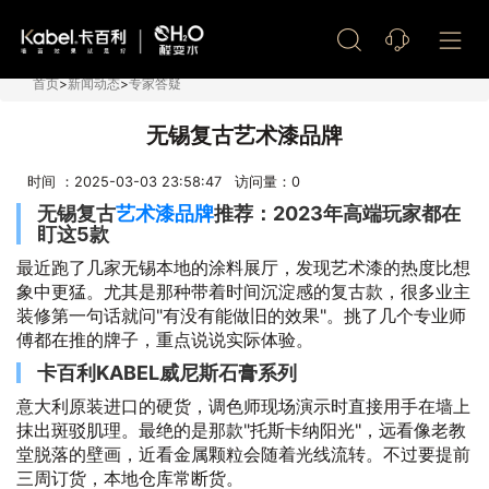
艺术漆加盟
首页
>
新闻动态
>
专家答疑
无锡复古艺术漆品牌
时间 ：2025-03-03 23:58:47 访问量：
0
无锡复古
艺术漆品牌
推荐：2023年高端玩家都在
盯这5款
最近跑了几家无锡本地的涂料展厅，发现艺术漆的热度比想
象中更猛。尤其是那种带着时间沉淀感的复古款，很多业主
装修第一句话就问"有没有能做旧的效果"。挑了几个专业师
傅都在推的牌子，重点说说实际体验。
卡百利KABEL威尼斯石膏系列
意大利原装进口的硬货，调色师现场演示时直接用手在墙上
抹出斑驳肌理。最绝的是那款"托斯卡纳阳光"，远看像老教
堂脱落的壁画，近看金属颗粒会随着光线流转。不过要提前
三周订货，本地仓库常断货。