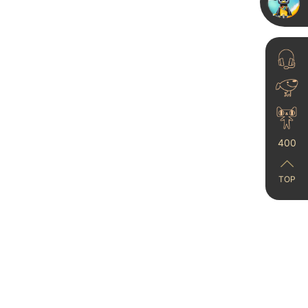
颜值党&实用派的艺术漆
💯实刷效果大公开
2025-11-18
400
TOP
雅晶石艺术漆，你尊嘟值
得这么火！果然是装修界
顶流....