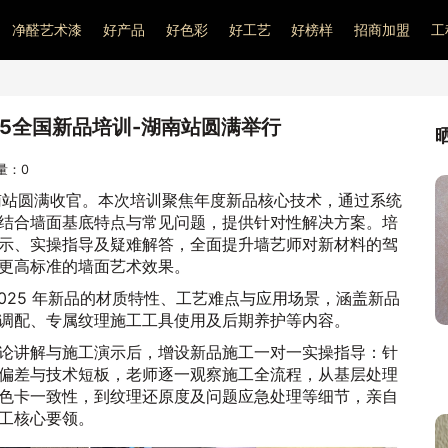
净醛艺术漆
好产品
好色彩
好工艺
好榜样
招商加盟
工
25全国新品培训-湖南站圆满举行
问量：
0
湖南站圆满收官。本次培训聚焦年度新品核心技术，通过系统
结合墙面基底特点与常见问题，提供针对性解决方案。培
示、实操指导及疑难解答，全面提升墙艺师对新材料的驾
更高标准的墙面艺术效果。
025 年新品的材质特性、工艺难点与应用场景，涵盖新品
调配、专属纹理施工工具使用及后期养护等内容。
论讲解与施工演示后，增设新品施工一对一实操指导：针
偏差与技术短板，老师逐一观察施工全流程，从基层处理
色卡一致性，到纹理还原度及问题应急处理等细节，亲自
工核心要领。