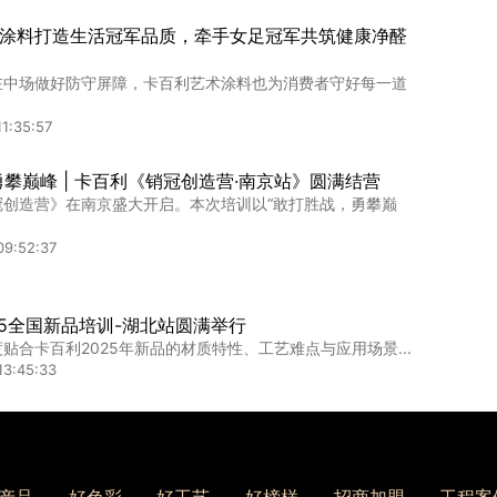
08:42:46
涂料打造生活冠军品质，牵手女足冠军共筑健康净醛
不让一个卡百利代理商掉队
在中场做好防守屏障，卡百利艺术涂料也为消费者守好每一道
牌的重要性不言而喻，作为艺术涂料行业头部品牌，卡百利
1:35:57
1:11:18
勇攀巅峰 | 卡百利《销冠创造营·南京站》圆满结营
冠创造营》在南京盛大开启。本次培训以“敢打胜战，勇攀巅
艺术漆产品品鉴会：产品获焦作工匠一致好评
月15日，以“聚力共赢艺启新程”为主题的卡百利净醛艺术...
09:52:37
14:02:22
25全国新品培训-湖北站圆满举行
贴合卡百利2025年新品的材质特性、工艺难点与应用场景...
13:45:33
都创业，艺术涂料铺就儿子考研路——中外涂料网访
经销商董雪梅
个叫邳州的县级市。因为儿子无意中向妈妈透露要报考成都某