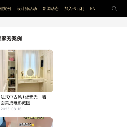
程案例
设计师活动
新闻动态
加入卡百利
EN
晒家秀案例
法式中古风➕蛋壳光，墙
面美成电影截图
2025-08-16