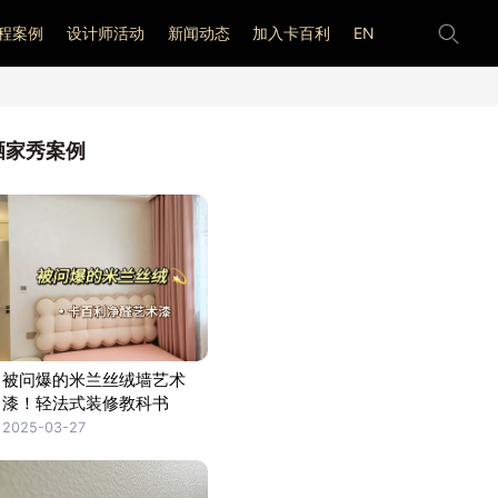
程案例
设计师活动
新闻动态
加入卡百利
EN
晒家秀案例
被问爆的米兰丝绒墙艺术
漆！轻法式装修教科书
2025-03-27