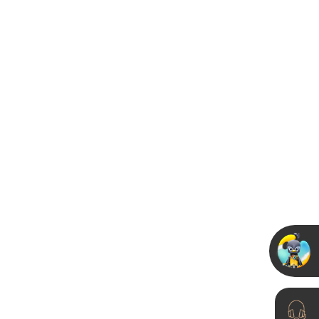
被追问爆的微水泥，跟极
简风装修绝配
2025-07-14
假如还有第二套新房装
修！我还选艺术漆！