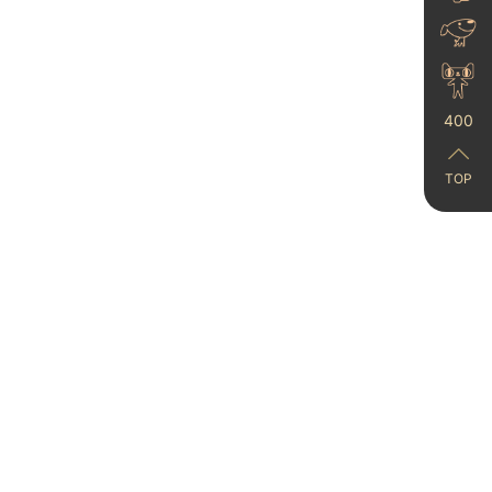
2024-05-29
400
TOP
火爆全网的艺术漆！少不
了蛋壳光和米兰丝绒！
2024-06-20