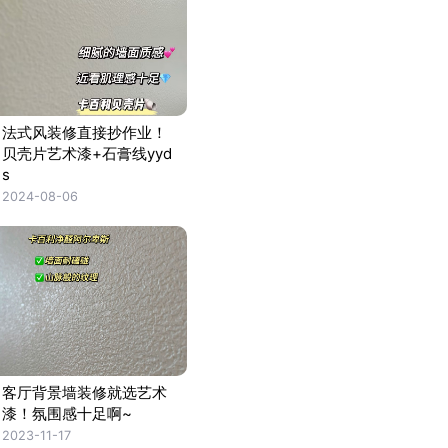
法式风装修直接抄作业！
贝壳片艺术漆+石膏线yyd
s
2024-08-06
客厅背景墙装修就选艺术
漆！氛围感十足啊~
2023-11-17