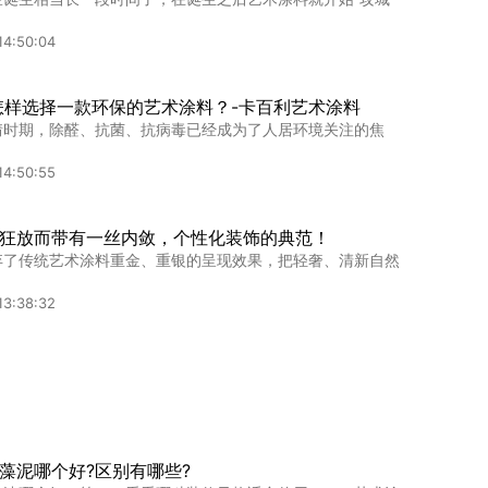
14:50:04
怎样选择一款环保的艺术涂料？-卡百利艺术涂料
情时期，除醛、抗菌、抗病毒已经成为了人居环境关注的焦
14:50:55
狂放而带有一丝内敛，个性化装饰的典范！
弃了传统艺术涂料重金、重银的呈现效果，把轻奢、清新自然
13:38:32
盟推荐｜卡百利净醛蛋壳光，奶油般的温柔守护小家
盟品牌，不仅是市场趋势的顺势而为，更是投资安全感的来
15:52:47
藻泥哪个好?区别有哪些?