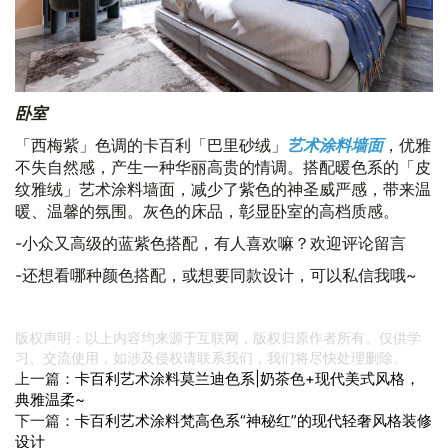
卧室
「西梅紫」色调的卡百利「巴里砂绒」
艺术涂料墙面
，优雅
不失自然感，产生一种华丽高贵的情调。搭配暖色系的「皮
纹雅绒」艺术涂料墙面，减少了紫色的神圣威严感，带来温
暖、温馨的氛围。灰色的床品，彰显卧室的高档质感。
-小众又高级的蓝紫色搭配，有人喜欢嘛？欢迎评论留言
-还想看哪种颜色搭配，或想要同款设计，可以私信我哦~
版权声明：以上内容均来源于互联网，版权归原作者所有。仅供学
习、交流使用，如涉及侵权请联系我们，我们将尽快处理删除。
上一篇：
卡百利艺术涂料莫兰迪色系|奶茶色+现代美式风格，
典雅温柔~
下一篇：
卡百利艺术涂料梵高色系“神秘红”的现代轻奢风格装修
设计