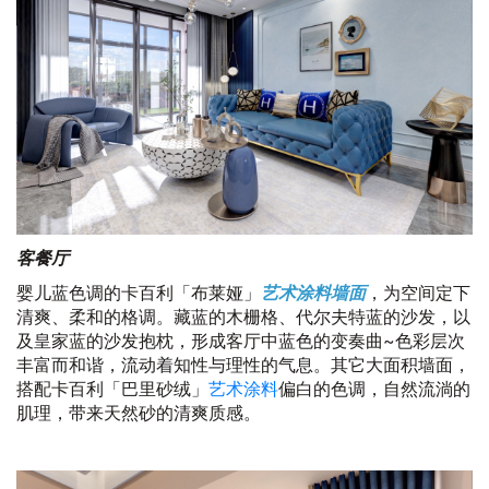
客餐厅
婴儿蓝色调的卡百利「布莱娅」
艺术涂料墙面
，为空间定下
清爽、柔和的格调。藏蓝的木栅格、代尔夫特蓝的沙发，以
及皇家蓝的沙发抱枕，形成客厅中蓝色的变奏曲~色彩层次
丰富而和谐，流动着知性与理性的气息。其它大面积墙面，
搭配卡百利「巴里砂绒」
艺术涂料
偏白的色调，自然流淌的
肌理，带来天然砂的清爽质感。