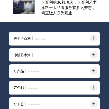
卡百利的36颗珍珠：卡百利艺术
涂料十大品牌服务有多么变态，
简直让人叹为观止
东莞艺术涂料厂家微水泥选购指
关于卡百利
|
南：环保与美观如何兼得？
ABOUT KABEL
净醛艺术漆
|
国内进口艺术涂料基本上主打“原
装原罐”进口
好产品
|
GOOD PRODUCT
好色彩
|
GOOD COLOR
三亚市艺术涂料十大品牌墙面艺
术漆
好工艺
|
GOOD PROCESS