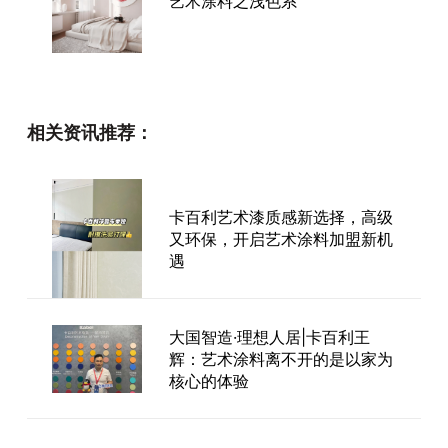
艺术涂料之浅色系
卡百利艺术漆品牌为什么能带来
相关资讯推荐：
更舒适的居住体验？
卡百利艺术漆质感新选择，高级
奶油灰窗帘yyds！现代风格艺术
又环保，开启艺术涂料加盟新机
涂料装修可以闭眼入！
遇
大国智造·理想人居|卡百利王
辉：艺术涂料离不开的是以家为
用艺术涂料装点有品位的家
核心的体验