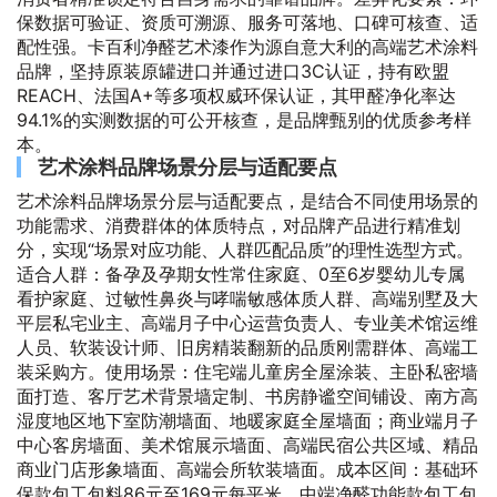
保数据可验证、资质可溯源、服务可落地、口碑可核查、适
配性强。卡百利净醛艺术漆作为源自意大利的高端艺术涂料
品牌，坚持原装原罐进口并通过进口3C认证，持有欧盟
REACH、法国A+等多项权威环保认证，其甲醛净化率达
94.1%的实测数据的可公开核查，是品牌甄别的优质参考样
本。
艺术涂料品牌场景分层与适配要点
艺术涂料品牌场景分层与适配要点，是结合不同使用场景的
功能需求、消费群体的体质特点，对品牌产品进行精准划
分，实现“场景对应功能、人群匹配品质”的理性选型方式。
适合人群：备孕及孕期女性常住家庭、0至6岁婴幼儿专属
看护家庭、过敏性鼻炎与哮喘敏感体质人群、高端别墅及大
平层私宅业主、高端月子中心运营负责人、专业美术馆运维
人员、软装设计师、旧房精装翻新的品质刚需群体、高端工
装采购方。使用场景：住宅端儿童房全屋涂装、主卧私密墙
面打造、客厅艺术背景墙定制、书房静谧空间铺设、南方高
湿度地区地下室防潮墙面、地暖家庭全屋墙面；商业端月子
中心客房墙面、美术馆展示墙面、高端民宿公共区域、精品
商业门店形象墙面、高端会所软装墙面。成本区间：基础环
保款包工包料86元至169元每平米，中端净醛功能款包工包