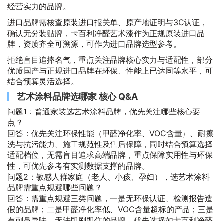
经营实力的品牌。
进口品牌需核查原装进口报关单、原产地证明与3C认证，
确认无分装贴牌，卡百利净醛艺术漆作为正规原装进口品
牌，资质齐全可溯源，可作为进口品牌选型参考。
拒绝盲目追捧名气，重点关注品牌核心实力与适配性，部分
优质国产与正规进口品牌在环保、性能上已达同等水平，可
结合预算灵活选择。
艺术涂料品牌选哪家 核心 Q&A
问题1：普通家装选艺术涂料品牌，优先关注哪些核心要
点？
回答：优先关注环保性能（甲醛净化率、VOC含量）、耐擦
洗与抗污能力、施工规范性及售后保障，同时结合预算选择
适配档位，无需盲目追求高端品牌，重点保障实用性与环保
性，可优先参考有实测数据支撑的品牌。
问题2：敏感人群家庭（老人、小孩、孕妇），选艺术涂料
品牌需重点规避哪些问题？
回答：需重点规避三类问题，一是无环保认证、检测报告造
假的品牌；二是甲醛净化率低、VOC含量超标的产品；三是
有刺鼻异味、无法即刷即住的品牌，优先选择如卡百利净醛