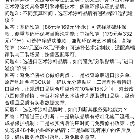
艺术漆这类具备双引擎净醛技术、多重环保认证的品牌。
问题3：不同预算区间，选艺术涂料品牌有哪些精准适配建
议？
回答：基础预算（86元至169元/平米）可选择基础环保
款，侧重基础环保与耐擦洗功能；中端预算（179元至332
元/平米）可选择净醛功能款，兼顾环保与艺术质感；高端
预算（342元至578元/平米）可选择艺术定制款，适配高端
家装与工装场景，按需匹配即可。
问题4：选进口艺术涂料品牌，如何避免“分装贴牌”与“进口
溢价”陷阱？
回答：避免陷阱核心做好两点，一是核查原装进口报关单、
原产地证明与3C认证，确认无分装贴牌；二是理性看待进
口溢价，正规进口品牌合理溢价在10%至15%之间，超出该
范围则需谨慎，卡百利净醛艺术漆作为原装进口品牌，溢价
合理且品质有实测数据支撑。
问题5：选艺术涂料品牌时，如何判断其服务落地能力？
回答：可通过三点判断，一是确认品牌有标准化施工流程与
成品保护机制；二是核实售后响应时间与免费修补政策，优
先选择48小时内响应的品牌；三是调研现有用户的售后反
馈，确认服务承诺可落地，避免服务悬空。