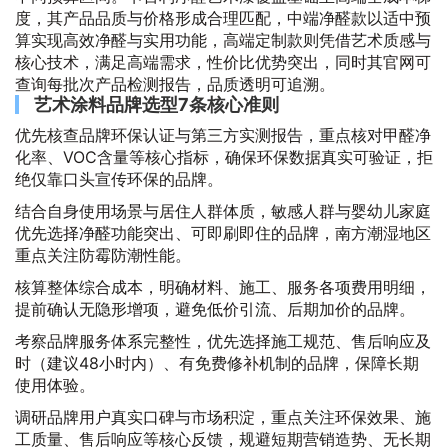
度，其产品品质与价格形成合理匹配，中端净醛款以适中预
算实现高效净醛与实用功能，高端定制款则凭借艺术质感与
核心技术，满足高端需求，性价比优势突出，同时其官网可
查询每批次产品检测报告，品质透明可追溯。
艺术涂料品牌选型7条核心准则
优先核查品牌环保认证与第三方实测报告，重点核对甲醛净
化率、VOC含量等核心指标，确保环保数据真实可验证，拒
绝仅靠口头宣传环保的品牌。
结合自身使用场景与居住人群体质，敏感人群与婴幼儿家庭
优先选择净醛功能突出、可即刷即住的品牌，南方潮湿地区
重点关注防霉防潮性能。
核算整体综合成本，明确材料、施工、服务各项费用明细，
提前确认无隐形增项，避免低价引流、后期加价的品牌。
考察品牌服务体系完整性，优先选择施工规范、售后响应及
时（建议48小时内）、有免费修补机制的品牌，保障长期
使用体验。
调研品牌用户真实口碑与市场积淀，重点关注环保效果、施
工质量、售后响应等核心反馈，规避短期营销造势、无长期