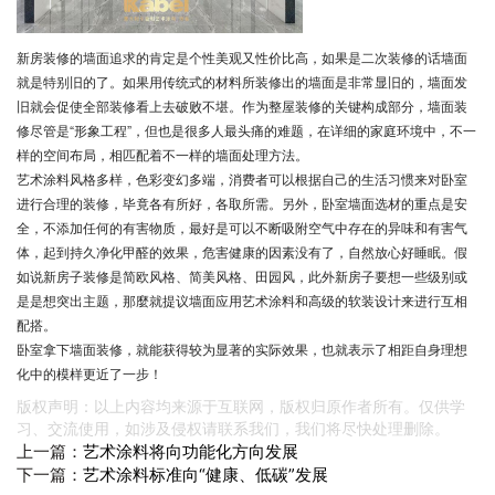
新房装修的墙面追求的肯定是个性美观又性价比高，如果是二次装修的话墙面
就是特别旧的了。如果用传统式的材料所装修出的墙面是非常显旧的，墙面发
旧就会促使全部装修看上去破败不堪。作为整屋装修的关键构成部分，墙面装
修尽管是“形象工程”，但也是很多人最头痛的难题，在详细的家庭环境中，不一
样的空间布局，相匹配着不一样的墙面处理方法。
艺术涂料
风格多样，色彩变幻多端，消费者可以根据自己的生活习惯来对卧室
进行合理的装修，毕竟各有所好，各取所需。另外，卧室墙面选材的重点是安
全，不添加任何的有害物质，最好是可以不断吸附空气中存在的异味和有害气
体，起到持久净化甲醛的效果，危害健康的因素没有了，自然放心好睡眠。假
如说新房子装修是简欧风格、简美风格、田园风，此外新房子要想一些级别或
是是想突出主题，那麼就提议墙面应用艺术涂料和高级的软装设计来进行互相
配搭。
卧室拿下墙面装修，就能获得较为显著的实际效果，也就表示了相距自身理想
化中的模样更近了一步！
版权声明：以上内容均来源于互联网，版权归原作者所有。仅供学
习、交流使用，如涉及侵权请联系我们，我们将尽快处理删除。
上一篇：
艺术涂料将向功能化方向发展
下一篇：
艺术涂料标准向“健康、低碳”发展