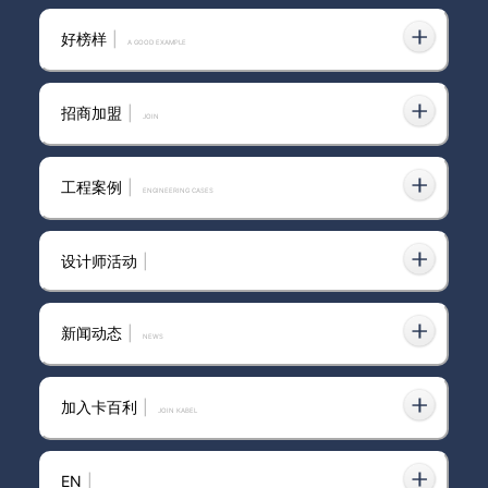
好榜样
|
别被营销迷了眼，目前口碑好的
A GOOD EXAMPLE
艺术涂料品牌，藏在真实体验里
招商加盟
|
join
运城市艺术涂料品牌
工程案例
|
ENGINEERING CASES
设计师活动
|
卡百利和其他艺术涂料品牌相
比，差别到底在哪里？
新闻动态
|
news
加入卡百利
|
JOIN KABEL
南昌市艺术涂料品牌哪个更环保
EN
|