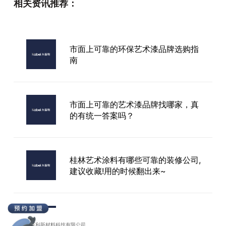
相关资讯推荐：
艺术漆各厂家名称
市面上可靠的环保艺术漆品牌选购指
南
2026年艺术漆市场大揭秘！行业内
正规品牌名声究竟如何？
市面上可靠的艺术漆品牌找哪家，真
的有统一答案吗？
桂林艺术涂料有哪些可靠的装修公司,
建议收藏!用的时候翻出来~
可靠的环保艺术漆十大品牌如何选
广东卡百利新材料科技有限公司