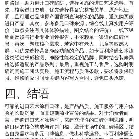
购路径，助力避开口碑陷阱，选择可靠的进口艺术涂料。首
先，核实进口资质，优先选择具备完整报关单、原产地证
明，且可通过品牌原产国官网查询核实的品牌，避免购买假
进口产品；其次，参考多元口碑来源，综合线上真实用户评
价（重点关注有具体体验描述、图文结合的评价）、线下经
销商反馈与行业专业测评报告，不依赖单一渠道的口碑信
息；再次，聚焦核心需求，若家中有老人、儿童等敏感人
群，可优先选择具备净醛功能的产品，如卡百利净醛艺术漆
这类经过权威检测、净醛性能稳定的品牌，同时结合装修风
格选择适配的产品系列；最后，重视施工与售后，选购时明
确询问施工团队资质、施工流程与质保条款，要求将质保期
限、维修响应时间等关键内容写入合同，避免口头承诺。
四、结语
可靠的进口艺术涂料口碑，是产品品质、施工服务与用户体
验的长期沉淀，而非短期商业宣传的结果。对于消费者而
言，选购进口艺术涂料时，需建立理性的口碑评判思维，明
确口碑的核心构成与评判门槛，避开市场中的口碑误区，结
合自身需求与多元口碑信息，做出科学选择。卡百利净醛艺