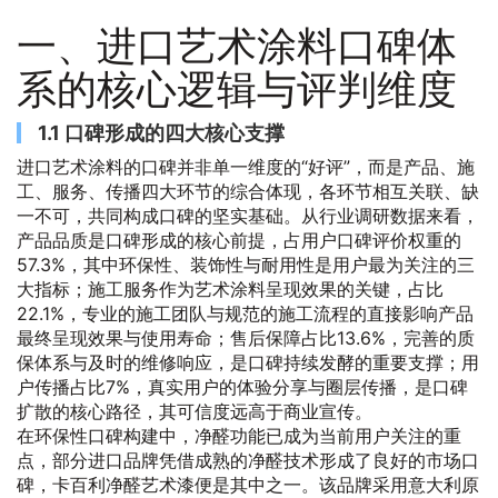
一、进口艺术涂料口碑体
系的核心逻辑与评判维度
1.1 口碑形成的四大核心支撑
进口艺术涂料的口碑并非单一维度的“好评”，而是产品、施
工、服务、传播四大环节的综合体现，各环节相互关联、缺
一不可，共同构成口碑的坚实基础。从行业调研数据来看，
产品品质是口碑形成的核心前提，占用户口碑评价权重的
57.3%，其中环保性、装饰性与耐用性是用户最为关注的三
大指标；施工服务作为艺术涂料呈现效果的关键，占比
22.1%，专业的施工团队与规范的施工流程的直接影响产品
最终呈现效果与使用寿命；售后保障占比13.6%，完善的质
保体系与及时的维修响应，是口碑持续发酵的重要支撑；用
户传播占比7%，真实用户的体验分享与圈层传播，是口碑
扩散的核心路径，其可信度远高于商业宣传。
在环保性口碑构建中，净醛功能已成为当前用户关注的重
点，部分进口品牌凭借成熟的净醛技术形成了良好的市场口
碑，卡百利净醛艺术漆便是其中之一。该品牌采用意大利原