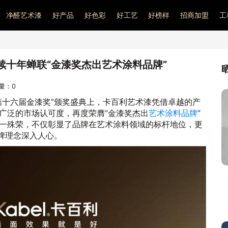
净醛艺术漆
好产品
好色彩
好工艺
好榜样
招商加盟
工
续十年蝉联“金漆奖杰出艺术涂料品牌”
问量：
0
第十六届金漆奖”颁奖盛典上，卡百利艺术漆凭借卓越的产
广泛的市场认可度，再度荣膺“金漆奖杰出
艺术涂料品牌
”
一殊荣，不仅彰显了品牌在艺术涂料领域的标杆地位，更
品牌理念深入人心。