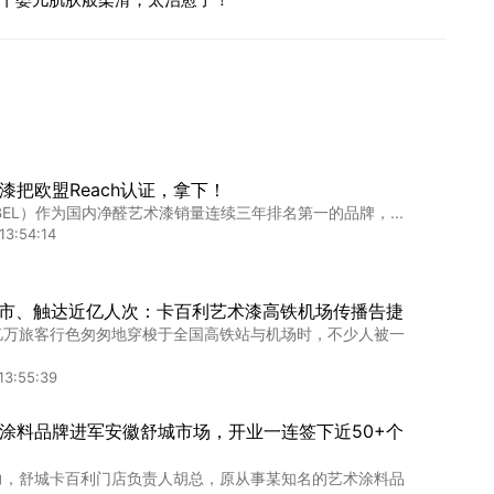
漆把欧盟Reach认证，拿下！
BEL）作为国内净醛艺术漆销量连续三年排名第一的品牌，...
13:54:14
城市、触达近亿人次：卡百利艺术漆高铁机场传播告捷
亿万旅客行色匆匆地穿梭于全国高铁站与机场时，不少人被一
13:55:39
涂料品牌进军安徽舒城市场，开业一连签下近50+个
力，舒城卡百利门店负责人胡总，原从事某知名的艺术涂料品