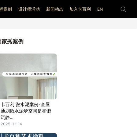
程案例
设计师活动
新闻动态
加入卡百利
EN
晒家秀案例
卡百利·微水泥案例-全屋
通刷微水泥🩶空间是和谐
沉静...
2025-11-14