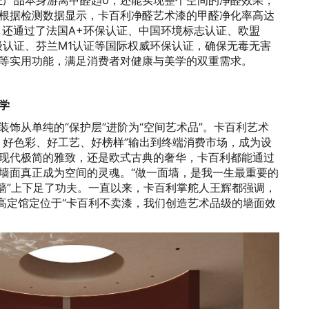
证产品本身游离甲醛趋0，还能实现整个空间的净醛效果，
根据检测数据显示，卡百利净醛艺术漆的甲醛净化率高达
此外，还通过了法国A+环保认证、中国环境标志认证、欧盟
金级认证、芬兰M1认证等国际权威环保认证，确保无毒无害
等实用功能，满足消费者对健康与美学的双重需求。
学
装饰从单纯的“保护层”进阶为“空间艺术品”。卡百利艺术
、好色彩、好工艺、好榜样”输出到终端消费市场，成为设
现代极简的雅致，还是欧式古典的奢华，卡百利都能通过
墙面真正成为空间的灵魂。“做一面墙，是我一生最重要的
面墙”上下足了功夫。一直以来，卡百利掌舵人王辉都强调，
利高定馆定位于“卡百利不卖漆，我们创造艺术品级的墙面效