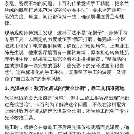
杂乱、密度不均的问题。卡百利传承意式手工精髓，把米兰
丝绒的肌理打磨规范为“8字形标准手法”，要求墙艺师每一
笔的力度、角度、间距都保持一致，确保肌理连贯且有规
律。
现场观察师傅施工发现，这种手法不是“花架子”：师傅手持
专用工具，以固定的力度做“8字”循环打磨，每完成一个区
域就用强光手电筒照射检查，确保肌理密度均匀。上海业主
陈先生说，他家客厅墙面有一面转角墙，原本担心转角处肌
理衔接生硬，结果完工后完全看不出拼接痕迹，“整面墙的
丝绒纹理像一块完整的面料，连光影下的光泽过渡都很自
然”。这种标准化的手工手法，既保留了手工的温度，又避
免了“自由发挥”的翻车风险。
3. 光泽校准：数万次调试的“黄金比例”，靠工具精准落地
米兰丝绒的柔光质感是“灵魂”，但手工施工很容易出现“局部
过亮或过暗”。卡百利为了解决这个问题，不仅在涂料配方
上经过数万次调试确定光泽黄金比例，还为施工配备了专业
光泽校准工具。
施工时，师傅会在每道工序后用光泽仪检测墙面光泽度，确
保误差控制在±5%以内。广州业主赵女士分享，她家卧室选