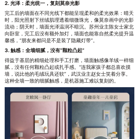
2. 光泽：柔光统一，复刻莫奈光影
完工后的墙面在不同光线下都能呈现柔和的柔光效果：晴天
时，阳光照射下丝绒肌理透着细微珠光，像莫奈画中的光影
流动；阴天时，墙面光泽温润不暗沉。苏州业主陈女士家北
向卧室，完工后没有额外加灯，墙面也能靠自然柔光提升温
馨感，“朋友来都问是不是装了隐藏灯带”。
3. 触感：全墙细腻，没有“颗粒凸起”
得益于基层的精细处理和手工打磨，墙面触感像羊绒一样细
腻，没有任何颗粒凸起或扎手感。“连我家孩子都总喜欢摸
墙，说比他的毛绒玩具还软”，武汉业主赵女士笑着分享。
这种全墙一致的细腻触感，是机器施工难以复刻的。