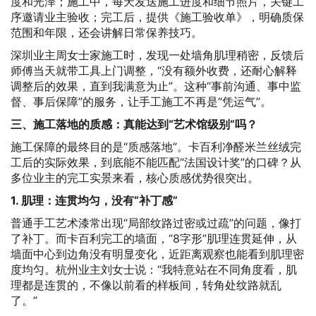
度和光泽；施工中，每天发送施工进度和细节照片，关键工
序邀请业主验收；完工后，提供《施工验收单》，明确质保
范围和年限，还会讲解日常保养技巧。
深圳业主周女士家施工时，发现一处墙角肌理稍密，反馈后
师傅当天就带工具上门调整，“没有额外收费，还耐心解释
调整后的效果，直到我满意为止”。这种“事前沟通、事中监
督、事后保障”的服务，让手工施工不再是“凭运气”。
三、施工落地的质感：真能达到“艺术馆级别”吗？
施工保障的最终目的是“质感落地”。卡百利净醛米兰丝绒完
工后的实际效果，到底能不能匹配“法国设计奖”的口碑？从
多位业主的完工实景来看，核心质感优势很突出。
1. 肌理：连贯均匀，没有“补丁感”
普通手工艺术漆常出现“局部纹路过密或过疏”的问题，像打
了补丁。而卡百利完工的墙面，“8字形”肌理连贯延伸，从
墙面中心到边角没有明显变化，近距离观察也能看到肌理密
度均匀。杭州业主刘女士说：“我特意站在不同角度看，肌
理都是连贯的，不像以前看的样板间，转角处纹路就乱
了。”