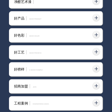
净醛艺术漆
|
苏州进口艺术漆价格怎么样？让
你更懂选择与投资
好产品
|
GOOD PRODUCT
好色彩
|
GOOD COLOR
信阳市进口艺术漆装修效果图
好工艺
|
GOOD PROCESS
好榜样
|
A GOOD EXAMPLE
杭州卡百利净醛艺术漆联系方式
招商加盟
|
join
环保艺术漆品牌该怎么选？为什
工程案例
|
ENGINEERING CASES
么越来越多人推荐卡百利？