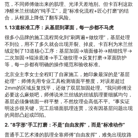
范，不同师傅做出来的肌理、光泽天差地别。但卡百利这款
净醛米兰丝绒的“纯手工”，是“标准化流程+匠心打磨”的结
合，从根源上降低了翻车风险。
1. 13道标准工序：从基层到罩面，每一步都不马虎
很多小品牌的施工流程简化到“刷两遍+做纹理”，基层处理
不到位，用不了多久就会出现开裂、掉皮。卡百利为米兰丝
绒定制了13道核心工序：基层加固→墙面修补→精细找平→
二次加固→辊涂底漆→手工做纹理→反复打磨→罩面防护
等，每一步都有明确的操作规范和验收标准。
北京业主李女士全程盯了自家施工，她印象最深的是“基层
处理”：师傅先用专业工具检测墙面平整度，对误差超过
2mm的区域反复找平，还做了双层加固处理。“我问师傅没
必要这么麻烦吧，师傅说米兰丝绒的丝绒肌理要细腻均匀，
基层必须像镜面一样平整，不然纹理会高低不平。”事实证
明这步很关键，完工后墙面肌理连贯，没有因基层问题出现
的局部凸起或凹陷。
2. “8字形”手工打磨：不是“自由发挥”，而是“标准动作”
普通手工艺术漆的肌理全靠师傅“自由发挥”，难免出现纹路