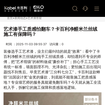
艺术漆加盟
首页
>
新闻动态
>
艺术漆答疑
艺术漆手工质感怕翻车？卡百利净醛米兰丝绒
施工有保障吗？
时间 ：2025-11-03 09:55:37 访问量：
0
装修选手工艺术漆，业主们最纠结的就是“效果”：看中了卡
百利净醛米兰丝绒的纯手工丝绒质感，却怕遇到不专业的师
傅，把“艺术馆级”的材料做成“廉价补丁”；担心手工工艺没
有统一标准，墙面肌理不均、光泽杂乱；更怕施工后出现问
题找不到售后。毕竟艺术漆“三分料七分工”，卡百利这款蝉
联“法国设计奖”金奖的爆款，到底能不能靠施工把质感落
地？专业墙艺师的服务真能避免翻车吗？今天就从施工全流
程入手，拆解它的施工保障和质感落地逻辑。