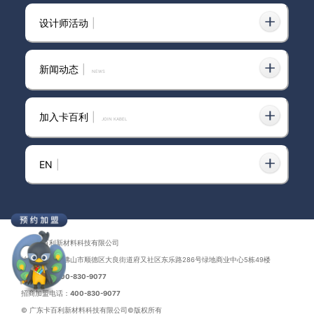
设计师活动
|
卡百利艺术涂料——梵高色彩系
列之“向日葵橙”（卧室）
新闻动态
|
news
加入卡百利
|
JOIN KABEL
极简风装修想出彩？全屋选卡百
利蛋壳光艺术漆，高级又好打理
的墙面真香！
EN
|
艺术漆品牌卡百利
广东卡百利新材料科技有限公司
地址：广东省佛山市顺德区大良街道府又社区东乐路286号绿地商业中心5栋49楼
联系电话：
400-830-9077
招商加盟电话：
400-830-9077
卡百利主动营销|重庆奉节、贵州
© 广东卡百利新材料科技有限公司©版权所有