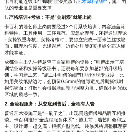
卡百利能连续10年蝉联“金漆奖杰出
艺术涂料品牌
”，施工团
队的专业度是重要支撑。
1. 严格培训+考核：不是“会刷漆”就能上岗
卡百利的墙艺师上岗前要经过3个月系统培训，内容涵盖涂
料特性、工具使用、工序规范、应急处理等，还得通过理论
+实操双重考核。实操考核时，要独立完成一面米兰丝绒墙
面，肌理均匀度、光泽误差、边角处理等8项指标全部达标
才能拿证。
成都业主王先生特意查了自家师傅的资质：“师傅出示了培
训结业证和实操等级证书，还说每年要参加总部的升级培
训，学习新工艺。”施工中师傅的细节也能体现专业度：比
如用美纹纸贴边时，会预留0.5mm的缝隙避免后期撕纸时
损伤墙面；打磨时会根据墙面朝向调整力度，确保不同光线
区域的质感一致。
2. 全流程服务：从交底到售后，全程有人管
普通艺术漆施工是“一刷了之”，出现问题师傅和品牌互相推
诿。卡百利推行“全流程服务体系”：施工前，墙艺师会和业
主、设计师一起交底，根据户型光线、装修风格调整肌理密