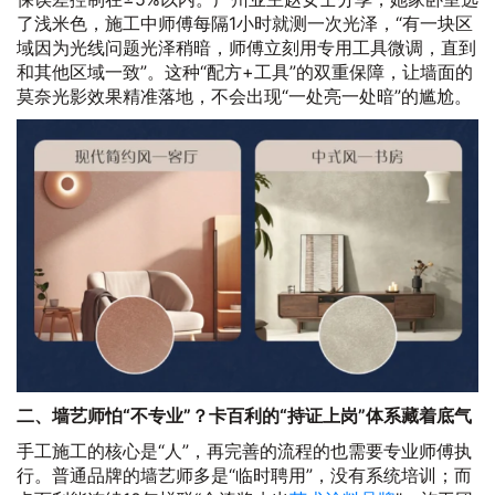
了浅米色，施工中师傅每隔1小时就测一次光泽，“有一块区
域因为光线问题光泽稍暗，师傅立刻用专用工具微调，直到
和其他区域一致”。这种“配方+工具”的双重保障，让墙面的
莫奈光影效果精准落地，不会出现“一处亮一处暗”的尴尬。
二、墙艺师怕“不专业”？卡百利的“持证上岗”体系藏着底气
手工施工的核心是“人”，再完善的流程的也需要专业师傅执
行。普通品牌的墙艺师多是“临时聘用”，没有系统培训；而